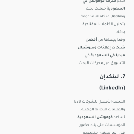
تُقدّم
شركة فوموشن في
السعودية
حملات بحث
وDisplay متكاملة، مدعومة
بتحليل الكلمات المفتاحية
بدقة.
وهذا يجعلها من
أفضل
شركات إعلانات وسوشيال
ميديا في السعودية
في
التسويق عبر محركات البحث.
7. لينكدإن
(LinkedIn)
المنصة الأفضل للشركات B2B
والعلامات التجارية المهنية.
تساعد
فوموشن السعودية
المؤسسات على بناء حضور
قوي عبر محتوى متخصص