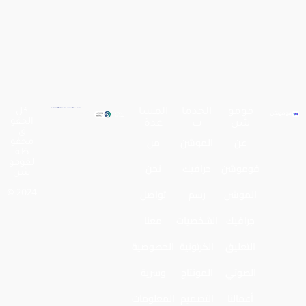
فومو
الخدما
المسا
كل
الحقو
شن
ت
عدة
ق
عن
الموشن
من
محفو
ظة
لـفومو
فوموشن
جرافيك
نحن
شن
الموشن
رسم
تواصل
2024 ©
جرافيك
الشخصيات
معنا
التعليق
الكرتونية
الخصوصية
الصوتي
المونتاج
وسرية
أعمالنا
التصميم
المعلومات