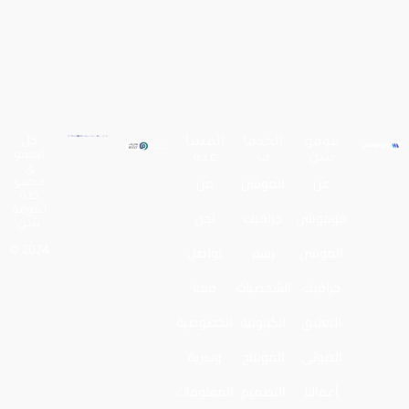
فومو
الخدما
المسا
كل
الحقو
شن
ت
عدة
ق
عن
الموشن
من
محفو
ظة
لـفومو
فوموشن
جرافيك
نحن
شن
الموشن
رسم
تواصل
2024 ©
جرافيك
الشخصيات
معنا
التعليق
الكرتونية
الخصوصية
الصوتي
المونتاج
وسرية
أعمالنا
التصميم
المعلومات