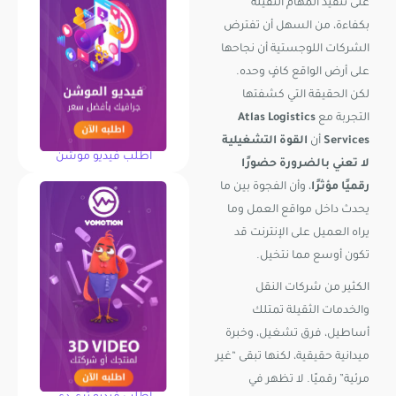
على تنفيذ المهام الثقيلة
بكفاءة، من السهل أن تفترض
الشركات اللوجستية أن نجاحها
على أرض الواقع كافٍ وحده.
لكن الحقيقة التي كشفتها
التجربة مع
Atlas Logistics
Services
أن
القوة التشغيلية
اطلب فيديو موشن
لا تعني بالضرورة حضورًا
رقميًا مؤثرًا
، وأن الفجوة بين ما
يحدث داخل مواقع العمل وما
يراه العميل على الإنترنت قد
تكون أوسع مما نتخيل.
الكثير من شركات النقل
والخدمات الثقيلة تمتلك
أساطيل، فرق تشغيل، وخبرة
ميدانية حقيقية، لكنها تبقى “غير
مرئية” رقميًا. لا تظهر في