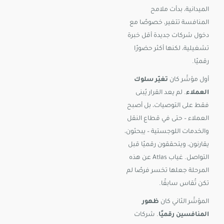
الميدانية، بدأت ملامح
المنافسة تتغير، خصوصًا مع
دخول شركات جديدة أقل خبرة
تشغيلية، لكنها أكثر حضورًا
رقميًا.
أول مؤشّر كان
تغيّر سلوك
العملاء
. لم يعد القرار يُبنى
فقط على التوصيات، بل أصبح
العملاء – حتى في قطاع النقل
والخدمات اللوجستية – يبحثون،
يقارنون، ويتحققون رقميًا قبل
التواصل. غياب Atlas عن هذه
المرحلة جعلها تخسر فرصًا لم
تكن تُقاس سابقًا.
المؤشّر الثاني كان
ظهور
المنافسين رقميًا
. شركات