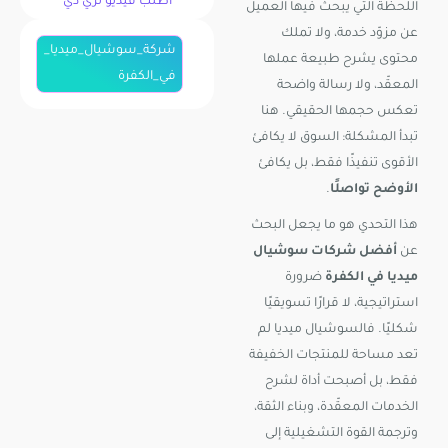
اطلب فيديو ثري دي
اللحظة التي يبحث فيها العميل
عن مزوّد خدمة، ولا تملك
شركة_سوشيال_ميديا_
محتوى يشرح طبيعة عملها
في_الكفرة
المعقّد، ولا رسالة واضحة
تعكس حجمها الحقيقي. هنا
تبدأ المشكلة: السوق لا يكافئ
الأقوى تنفيذًا فقط، بل يكافئ
الأوضح تواصلًا
.
هذا التحدي هو ما يجعل البحث
عن
أفضل شركات سوشيال
ميديا في الكفرة
ضرورة
استراتيجية، لا قرارًا تسويقيًا
شكليًا. فالسوشيال ميديا لم
تعد مساحة للمنتجات الخفيفة
فقط، بل أصبحت أداة لشرح
الخدمات المعقّدة، وبناء الثقة،
وترجمة القوة التشغيلية إلى