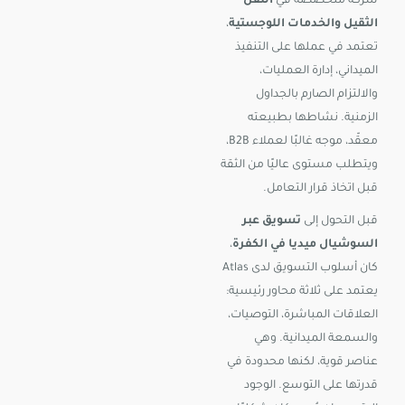
شركة متخصصة في
النقل
الثقيل والخدمات اللوجستية
،
تعتمد في عملها على التنفيذ
الميداني، إدارة العمليات،
والالتزام الصارم بالجداول
الزمنية. نشاطها بطبيعته
معقّد، موجه غالبًا لعملاء B2B،
ويتطلب مستوى عاليًا من الثقة
قبل اتخاذ قرار التعامل.
قبل التحول إلى
تسويق عبر
السوشيال ميديا في الكفرة
،
كان أسلوب التسويق لدى Atlas
يعتمد على ثلاثة محاور رئيسية:
العلاقات المباشرة، التوصيات،
والسمعة الميدانية. وهي
عناصر قوية، لكنها محدودة في
قدرتها على التوسع. الوجود