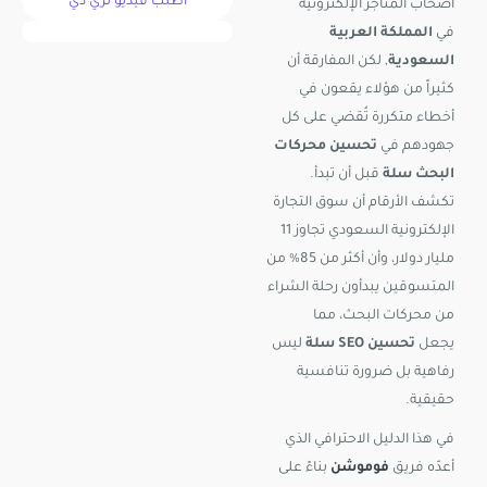
اطلب فيديو ثري دي
أصحاب المتاجر الإلكترونية
في
المملكة العربية
السعودية
, لكن المفارقة أن
كثيراً من هؤلاء يقعون في
أخطاء متكررة تُقضي على كل
جهودهم في
تحسين محركات
البحث سلة
قبل أن تبدأ.
تكشف الأرقام أن سوق التجارة
الإلكترونية السعودي تجاوز 11
مليار دولار، وأن أكثر من 85% من
المتسوقين يبدأون رحلة الشراء
من محركات البحث، مما
يجعل
تحسين SEO سلة
ليس
رفاهية بل ضرورة تنافسية
حقيقية.
في هذا الدليل الاحترافي الذي
أعدّه فريق
فوموشن
بناءً على