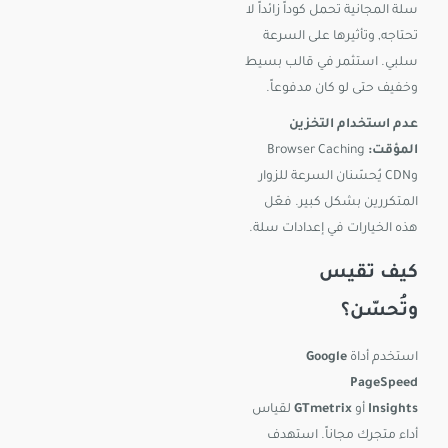
سلة المجانية تحمل كوداً زائداً لا
تحتاجه, وتأثيرها على السرعة
سلبي. استثمر في قالب بسيط
وخفيف حتى لو كان مدفوعاً.
عدم استخدام التخزين
المؤقت:
Browser Caching
وCDN يُحسّنان السرعة للزوار
المتكررين بشكل كبير. فعّل
هذه الخيارات في إعدادات سلة.
كيف تقيس
وتُحسّن؟
استخدم أداة
Google
PageSpeed
Insights
أو
GTmetrix
لقياس
أداء متجرك مجاناً. استهدف