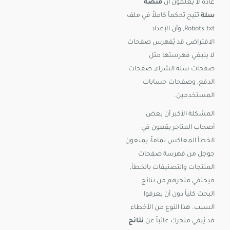
عادةً لا يعلمون أن
منصة
سلة
تتيح تحكماً كاملاً في ملف
Robots.txt, وأن الإعداد
الافتراضي قد يُفهرس صفحات
لا ينبغي فهرستها مثل
صفحات سلة الشراء, صفحات
الدفع, وصفحات حسابات
المستخدمين.
المشكلة الأكبر أن بعض
أصحاب المتاجر يقعون في
الخطأ المعاكس تماماً: يمنعون
جوجل من فهرسة صفحات
المنتجات والتصنيفات بالخطأ,
فيختفي متجرهم من نتائج
البحث كلياً دون أن يعرفوا
السبب. هذا النوع من الأخطاء
قد يُبقي متجرك غائباً عن
نتائج