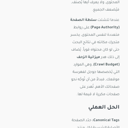
المحتوى, ولا يعرف أيها يُصنّف,
فيُضعف الجميع.
عندما تتشتت
سلطة الصفحة
(Page Authority)
على روابط
متعددة لنفس المحتوى, يخسر
متجرك مكانته في نتائج البحث
حتى لو كان محتواه قوياً. يُضاف
إلى ذلك هدر
ميزانية الزحف
(Crawl Budget)
, وهي الموارد
التي يُخصصها جوجل لفهرسة
موقعك, فبدلاً من أن تُوجَّه نحو
صفحاتك الأهم, تُهدر على
صفحات مكررة لا قيمة لها.
الحل العملي
Canonical Tags:
حدّد الصفحة
الأصلية الرئيسية لكل منتج