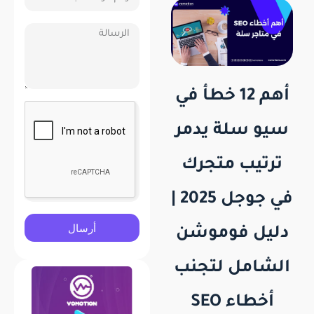
أهم 12 خطأ في
سيو سلة يدمر
ترتيب متجرك
في جوجل 2025 |
أرسال
دليل فوموشن
الشامل لتجنب
أخطاء SEO