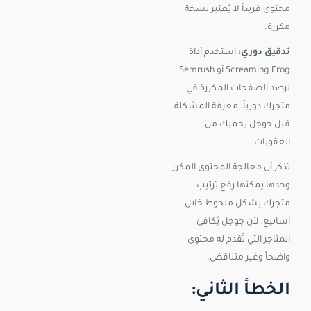
محتوى فريداً لا يُعتبر نسخة
مكررة.
تدقيق دوري:
استخدم أداة
Screaming Frog أو Semrush
لرصد الصفحات المكررة في
متجرك دورياً. معرفة المشكلة
قبل جوجل يحميك من
العقوبات.
تذكر أن معالجة المحتوى المكرر
وحدها يمكنها رفع ترتيب
متجرك بشكل ملحوظ خلال
أسابيع, لأن جوجل يُكافئ
المتاجر التي تُقدم له محتوى
واضحاً وغير متناقض.
الخطأ الثاني: