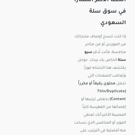
الخطأ الأكثر انتشاراً
في سوق سلة
السعودي
إذا كنت تنسخ أوصاف منتجاتك
من الموردين أو من متاجر
منافسة, فأنت تُدمّر
سيو
سلة
الخاص بك بيدك. جوجل
يكتشف هذا التشابه فوراً,
ويُعاقب الصفحات التي
تحمل
محتوى رقيقاً أو مكرراً
(Thin/Duplicate
Content)
بخفض ترتيبها أو
إقصائها من الفهرسة كلياً.
المصيبة الأكبر أنك تعطي
المورد أو المنافس الذي نسخت
منه أفضلية في الترتيب على