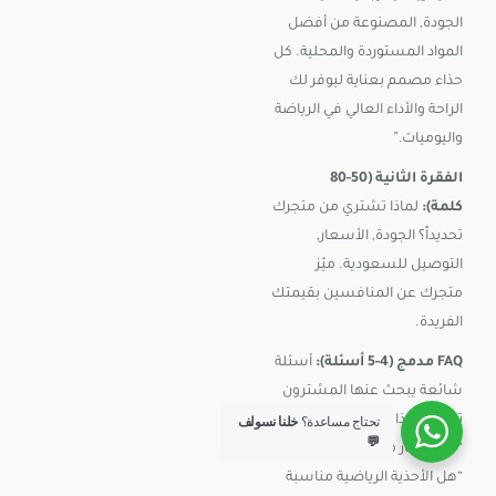
الجودة, المصنوعة من أفضل
المواد المستوردة والمحلية. كل
حذاء مصمم بعناية ليوفر لك
الراحة والأداء العالي في الرياضة
واليوميات.”
الفقرة الثانية (50-80
كلمة):
لماذا تشتري من متجرك
تحديداً؟ الجودة, الأسعار,
التوصيل للسعودية. ميّز
متجرك عن المنافسين بقيمتك
الفريدة.
FAQ مدمج (4-5 أسئلة):
أسئلة
شائعة يبحث عنها المشترون
تتعلق بهذا التصنيف. مثل:
تحتاج مساعدة؟
خلنا نسولف
💬
“كيف أختار مقاسي الصحيح؟”,
“هل الأحذية الرياضية مناسبة