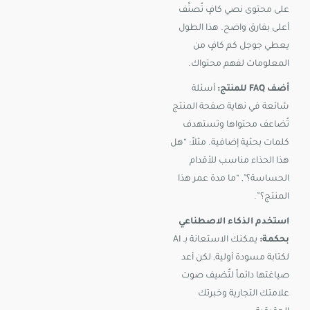
على محتوى نصي كافٍ تُصنَّف
أعلى بفارق واضح. هذا الطول
يعطي جوجل كم كافٍ من
المعلومات لفهم محتواك.
أضف FAQ للمنتج:
أسئلة
شائعة في نهاية صفحة المنتج
تُضاعف محتواها وتستهدف
كلمات بحثية إضافية. مثلاً: “هل
هذا الحذاء مناسب للأقدام
الحساسة؟”, “ما مدة عمر هذا
المنتج؟”.
استخدم الذكاء الاصطناعي
بحكمة:
يمكنك الاستعانة بـ AI
لكتابة مسودة أولية, لكن أعد
صياغتها دائماً لتُضيف صوت
علامتك التجارية وخبرتك