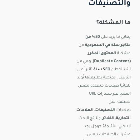
والتصنيفات
ما المشكلة؟
يعاني ما يزيد على
80% من
متاجر سلة في السعودية
من
مشكلة
المحتوى المكرر
(Duplicate Content)
, وهي من
أشد أخطاء
SEO سلة
تأثيراً على
الترتيب. المنصة بطبيعتها تُولّد
تلقائياً صفحات متعددة لنفس
المنتج عبر مسارات URL
مختلفة, مثل
صفحات
التصنيفات, العلامات
التجارية, الفلاتر
, ونتائج البحث
الداخلي. النتيجة؟ جوجل يجد
عشرات الصفحات بنفس