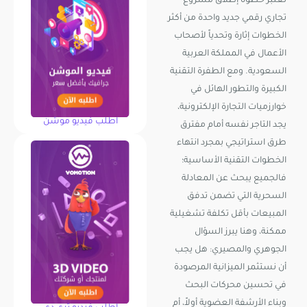
تعتبر خطوة إطلاق مشروع
تجاري رقمي جديد واحدة من أكثر
الخطوات إثارة وتحدياً لأصحاب
الأعمال في المملكة العربية
السعودية. ومع الطفرة التقنية
الكبيرة والتطور الهائل في
خوارزميات التجارة الإلكترونية،
اطلب فيديو موشن
يجد التاجر نفسه أمام مفترق
طرق استراتيجي بمجرد انتهاء
الخطوات التقنية الأساسية؛
فالجميع يبحث عن المعادلة
السحرية التي تضمن تدفق
المبيعات بأقل تكلفة تشغيلية
ممكنة، وهنا يبرز السؤال
الجوهري والمصيري: هل يجب
أن نستثمر الميزانية المرصودة
في تحسين محركات البحث
وبناء الأرشفة العضوية أولاً، أم