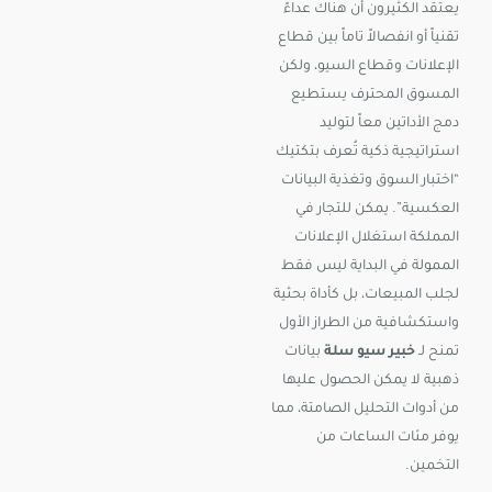
يعتقد الكثيرون أن هناك عداءً
تقنياً أو انفصالاً تاماً بين قطاع
الإعلانات وقطاع السيو، ولكن
المسوق المحترف يستطيع
دمج الأداتين معاً لتوليد
استراتيجية ذكية تُعرف بتكتيك
“اختبار السوق وتغذية البيانات
العكسية”. يمكن للتجار في
المملكة استغلال الإعلانات
الممولة في البداية ليس فقط
لجلب المبيعات، بل كأداة بحثية
واستكشافية من الطراز الأول
تمنح لـ
خبير سيو سلة
بيانات
ذهبية لا يمكن الحصول عليها
من أدوات التحليل الصامتة، مما
يوفر مئات الساعات من
التخمين.