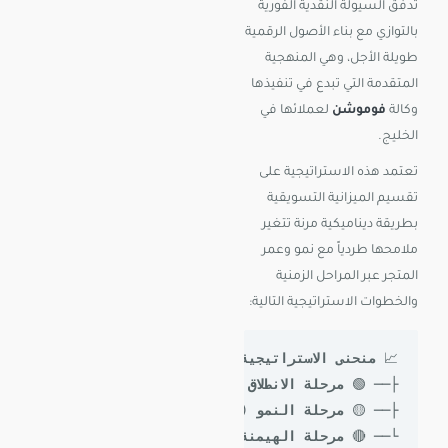
تدفق السيولة النقدية الفورية
بالتوازي مع بناء الأصول الرقمية
طويلة الأجل، وهي المنهجية
المتقدمة التي تبدع في تنفيذها
وكالة
فوموشن
لعملائها في
الخليج.
تعتمد هذه الاستراتيجية على
تقسيم الميزانية التسويقية
بطريقة ديناميكية مرنة تتغير
ملامحها طردياً مع نمو وعمر
المتجر عبر المراحل الزمنية
والخطوات الاستراتيجية التالية:
📈 
منحنى الاستراتيجية الهجينة مع الوقت:
├── 🟢
 مرحلة الانطلاق
├── 🟡 
مرحلة النمو
 (بعد 
3
└── 🔴
 مرحلة الهيمنة
 (بعد 
6
 أشهر) ◄ [20% إعلانات للمواسم] مقابل [80% اعتماد كامل على السيو العضوي]
