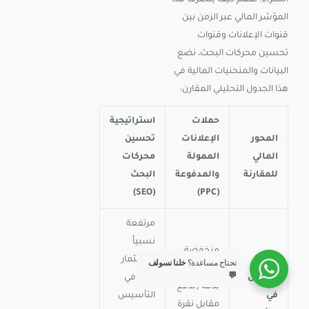
المؤشر المالي عبر الزمن بين
قنوات الإعلانات وقنوات
تحسين محركات البحث، نضع
البيانات والمنحنيات المالية في
هذا الجدول التحليلي المقارن:
حملات
استراتيجية
المحور
الإعلانات
تحسين
المالي
الممولة
محركات
للمقارنة
والمدفوعة
البحث
(SEO)
(PPC)
مرتفعة
نسبياً
منخفضة
تكلفة
(استثمار
تحتاج مساعدة؟
خلنا نسولف
ومحددة
💬
العميل
مالي في
بدقة (تدفع
في
التأسيس
مقابل نقرة