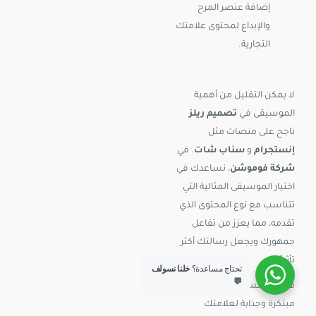
إضافة عنصر المرح
والإبداع لمحتوى علامتك
التجارية.
لا يمكن التقليل من أهمية
الموسيقى في
تصميم ريلز
ناجح على منصات مثل
إنستجرام
و
سناب شات
. في
شركة فوموشن
، نساعدك في
اختيار الموسيقى المثالية التي
تتناسب مع نوع المحتوى الذي
تقدمه، مما يعزز من تفاعل
جمهورك ويجعل رسالتك أكثر
تأثيرًا.
تحتاج مساعدة؟
خلنا نسولف
💬
هل أنت مستعد لإنشاء ريلز
مبتكرة وجذابة لعلامتك