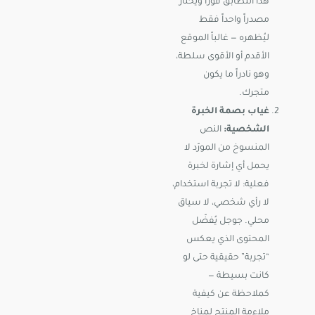
هذا التطابق فوراً ويختار
مصدراً واحداً فقط
ليُظهره — غالباً الموقع
الأقدم أو الأقوى سلطة،
وهو نادراً ما يكون
متجرك.
غياب بصمة الخبرة
الشخصية:
النص
المنسوخ من المورّد لا
يحمل أي إشارة لخبرة
فعلية: لا تجربة استخدام،
لا رأي شخصي، لا سياق
محلي. جوجل يُفضّل
المحتوى الذي يعكس
“تجربة” حقيقية حتى لو
كانت بسيطة —
كملاحظة عن كيفية
ملاءمة المنتج لمناخ