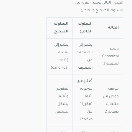
الجدول التالي يُوضّح الفرق بين
السلوك الصحيح والخاطئ:
السلوك
السلوك
الحالة
الخاطئ
الصحيح
يُشير إلى
يُشير إلى
وسم
الصفحة 1
نفسه
Canonical
من
(self-
لصفحة 2
التصنيف
canonical)
تُعتبر غير
موقف
موجودة
تُفهرس
جوجل من
لأنها
وتُقيَّم
منتجات
“مكررة”
بشكل
صفحة 2
من
مستقل
صفحة 1