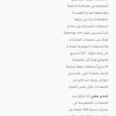
التغطية في Search Console
وتوجيهها لعدم الفهرسة
(noindex) بدلاً من تركها
تستهلك الميزانية دون فائدة.
ثانياً تحسين ملف Sitemap.xml
ليُركّز على صفحات المنتجات
والتصنيفات الجوهرية فقط لا
كل رابط متولّد. ثالثاً تسريع
الموقع تقنياً لأن الصفحة
الأسرع تُستهلك فيها ميزانية
الزحف بكفاءة أعلى، فتسمح
لجوجل بزيارة عدد أكبر من
الصفحات خلال نفس الفترة.
تحذير عملي:
إذا تجاوز عدد
الصفحات المُفهرسة في
متجرك نسبة 60% فقط من