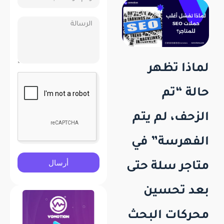
لماذا تظهر
حالة “تم
الزحف، لم يتم
الفهرسة” في
أرسال
متاجر سلة حتى
بعد تحسين
محركات البحث