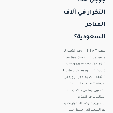
جوجل هذا
التكرار في آلاف
المتاجر
السعودية؟
معيار E-E-A-T — وهو اختصار لـ
Experience (الخبرة)، Expertise
(الكفاءة)، Authoritativeness
(الموثوقية)، وTrustworthiness
(الثقة) — أصبح حجر الزاوية في
طريقة تقييم جوجل لجودة
المحتوى، بما في ذلك أوصاف
المنتجات في المتاجر
الإلكترونية. وهذا المعيار تحديداً
هو السبب الذي يجعل خبير