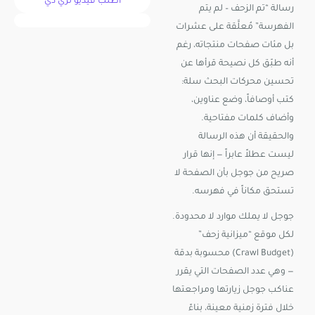
اطلب فيديو ثري دي
رسالة “تم الزحف – لم يتم
الفهرسة” مُعلَّقة على عشرات
بل مئات صفحات منتجاته، رغم
أنه طبّق كل نصيحة قرأها عن
تحسين محركات البحث سلة:
كتب أوصافاً، وضع عناوين،
وأضاف كلمات مفتاحية.
والحقيقة أن هذه الرسالة
ليست عطلاً عابراً — إنها قرار
صريح من جوجل بأن الصفحة لا
تستحق مكاناً في فهرسه.
جوجل لا يملك موارد لا محدودة.
لكل موقع “ميزانية زحف”
(Crawl Budget) محسوبة بدقة
— وهي عدد الصفحات التي يقرر
عناكب جوجل زيارتها ومراجعتها
خلال فترة زمنية معينة، بناءً