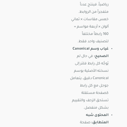
رياضياً، فينتج عدداً
متفجراً من الروابط.
خمس مقاسات × ثماني
ألوان × أربعة مواسم =
160 رابطاً مختلفاً
لتصنيف واحد فقط.
غياب وسم Canonical
الصحيح:
في حال لم
يُوجَّه كل رابط فلتر إلى
نسخته الأصلية بوسم
Canonical دقيق، يتعامل
جوجل مع كل رابط
كصفحة مستقلة
تستحق الزحف والتقييم
بشكل منفصل.
المحتوى شبه
المتطابق:
صفحة