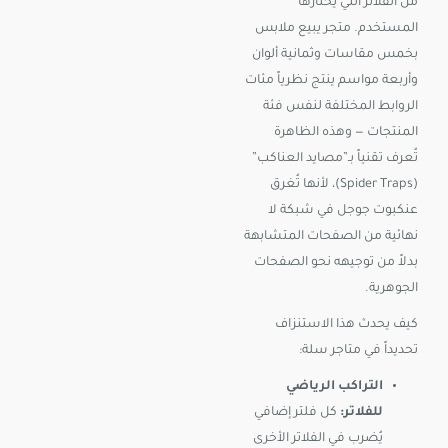
من الفلاتر التي يختارها
المستخدم. متجر يبيع ملابس
بخمس مقاسات وثمانية ألوان
وأربعة مواسم ينتج نظرياً مئات
الروابط المختلفة لنفس فئة
المنتجات — وهذه الظاهرة
تُعرف تقنياً بـ”مصايد العناكب”
(Spider Traps)، لأنها تُغرق
عنكبوت جوجل في شبكة لا
نهائية من الصفحات المتشابهة
بدلاً من توجيهه نحو الصفحات
الجوهرية.
كيف يحدث هذا الاستنزاف
تحديداً في متاجر سلة:
التراكب الرياضي
للفلاتر:
كل فلتر إضافي
يُضرب في الفلاتر الأخرى