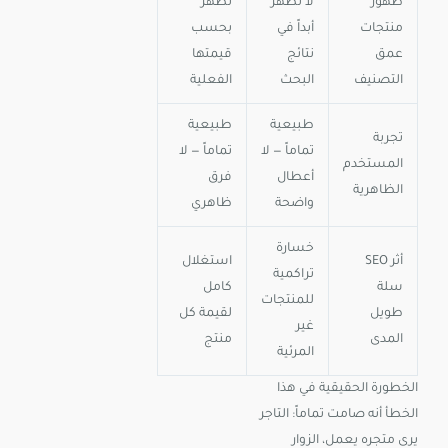
ظهور
لا تظهر
تظهر
منتجات
أبداً في
بحسب
عمق
نتائج
قيمتها
التصنيف
البحث
الفعلية
طبيعية
طبيعية
تجربة
تماماً — لا
تماماً — لا
المستخدم
أعطال
فرق
الظاهرية
واضحة
ظاهري
خسارة
أثر SEO
استغلال
تراكمية
سلة
كامل
للمنتجات
طويل
لقيمة كل
غير
المدى
منتج
المرئية
الخطورة الحقيقية في هذا
الخطأ أنه صامت تماماً: التاجر
يرى متجره يعمل، الزوار