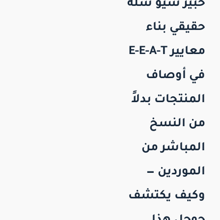
خبير سيو سلة
حقيقي بناء
معايير E-E-A-T
في أوصاف
المنتجات بدلاً
من النسخ
المباشر من
الموردين —
وكيف يكتشف