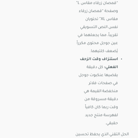
“قمصان زرقاء مقاس L”
وصفحة “قمصان زرقاء
مقاس XL” تحتويان
نفس النص التسويقي
تقريباً، مما يجعلهما في
عين جوجل محتوى مكرراً
يُضعف كلتيهما.
استنزاف وقت الزحف
الفعلي:
كل دقيقة
يقضيها عنكبوت جوجل
في صفحات فلاتر
منخفضة القيمة هي
دقيقة مسروقة من
وقت ربما كان كافياً
لفهرسة منتج جديد
حقيقي.
الحل التقني الذي يحفظ تحسين