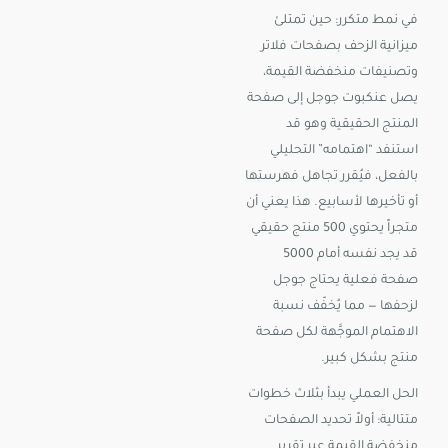
في نمط متكرر: حين تمتلئ
ميزانية الزحف بصفحات فلاتر
وتصنيفات منخفضة القيمة،
يصل عنكبوت جوجل إلى صفحة
المنتج الحقيقية وهو قد
استنفد “اهتمامه” التحليلي
بالفعل، فيُقرر تجاهل فهرستها
أو تأخيرها لأسابيع. هذا يعني أن
متجراً يحتوي 500 منتج حقيقي
قد يجد نفسه أمام 5000
صفحة فعلية يحتاج جوجل
لزحفها — مما يُخفّف نسبة
الاهتمام الموجَّهة لكل صفحة
منتج بشكل كبير.
الحل العملي يبدأ بثلاث خطوات
متتالية: أولاً تحديد الصفحات
منخفضة القيمة عبر تقرير