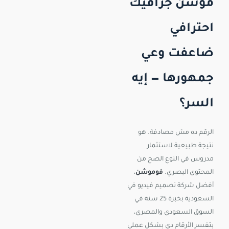
موشن جرافيك
احترافي
ضاعفت وعي
جمهورها — إيه
السر؟
الرقم ده مش مصادفة. هو
نتيجة طبيعية لاستثمار
مدروس في النوع الصح من
المحتوى البصري.
فوموشن
،
أفضل شركة تصميم فيديو في
السعودية بخبرة 25 سنة في
السوق السعودي والمصري،
بتفسر الأرقام دي بشكل عملي