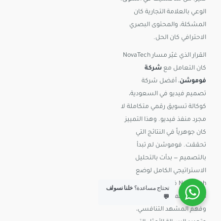
الوعي بالعلامة التجارية كان
المشكلة، والمحتوى البصري
الاحترافي كان الحل.
القرار الذي غيّر مسار NovaTech
كان التعامل مع
شركة
فوموشن
، أفضل شركة
تصميم فيديو في السعودية،
كوكالة تسويق رقمي متكاملة لا
مجرد منفذ فيديو. وهذا التمييز
كان جوهرياً في النتائج التي
تحققت. فوموشن لم تبدأ
بالتصميم — بدأت بالتحليل
الاستراتيجي الكامل لوضع
NovaTech في السوق، وتحديد
تحتاج مساعدة؟
خلنا نسولف
الجمهور المستهدف بدقة،
💬
وفهم المشهد التنافسي،