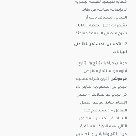
كنهاية طبيعية للقصة البصرية
لا كإضافة مفاجئة في نهاية
الفيديو. المشاهد يجب أن
يشعر إنه وصل لنقطة الـ CTA
بتدرج منطقي لا بدفعة مفاجئة.
7. التحسين المستمر بناءً على
البيانات
موشن جرافيك يُنتج ولا يُتابع
أداؤه هو استثمار منقوص.
فوموشن
، أقوى شركة تصميم
فيديو في السعودية، بتتابع أداء
كل فيديو مع عملائها — معدل
الإتمام، نقاط التوقف، معدل
التفاعل — وبتستخدم هذه
البيانات في تحسين المحتوى
التالي. هذه الدورة المستمرة
من الإنتاج والقياس والتحسين