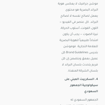
موشن جرافيك لا يعكس هوية
البراند البصرية هو محتوى
يعمل لصالح نفسه لا لصالح
البراند. كل عنصر في الفيديو —
اللون، الفونت، أسلوب الحركة،
نبرة الصوت — يجب أن يكون
امتداداً طبيعياً للهوية البصرية
للعلامة التجارية. فوموشن
بتدرس Brand Guidelines كل
عميل بعمق وبتضمن إن كل
فريم يتحدث بلسان البراند لا
بلسان الشركة المنفذة.
4. السكريبت المبني على
سيكولوجية الجمهور
السعودي
الجمهور السعودي له