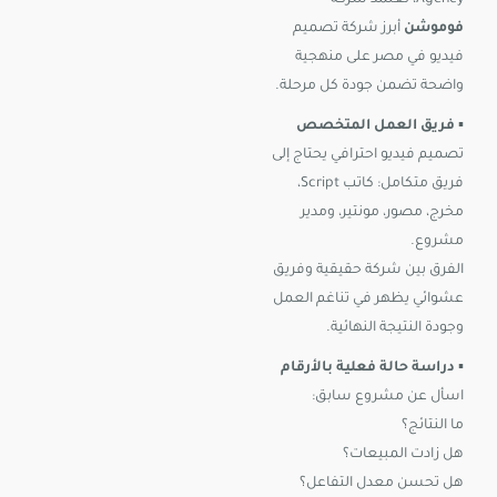
Agency، تعتمد شركة
فوموشن
أبرز شركة تصميم
فيديو في مصر على منهجية
واضحة تضمن جودة كل مرحلة.
▪️
فريق العمل المتخصص
تصميم فيديو احترافي يحتاج إلى
فريق متكامل: كاتب Script،
مخرج، مصور، مونتير، ومدير
مشروع.
الفرق بين شركة حقيقية وفريق
عشوائي يظهر في تناغم العمل
وجودة النتيجة النهائية.
▪️
دراسة حالة فعلية بالأرقام
اسأل عن مشروع سابق:
ما النتائج؟
هل زادت المبيعات؟
هل تحسن معدل التفاعل؟