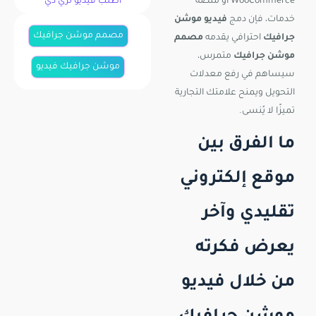
WooCommerce أو منصة
اطلب فيديو ثري دي
خدمات، فإن دمج
فيديو موشن
مصمم موشن جرافيك
جرافيك
احترافي يقدمه
مصمم
موشن جرافيك
متمرس،
موشن جرافيك فيديو
سيساهم في رفع معدلات
التحويل ويمنح علامتك التجارية
تميزًا لا يُنسى.
ما الفرق بين
موقع إلكتروني
تقليدي وآخر
يعرض فكرته
من خلال فيديو