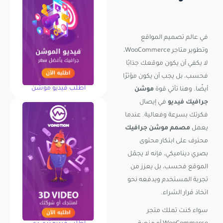
في عالم تصميم المواقع
وتطوير متاجر WooCommerce،
لا يكفي أن يكون موقعك جذابًا
فحسب، بل يجب أن يكون مؤثرًا
اطلب فيديو موشن
أيضًا. وهنا تأتي قوة
موشن
جرافيك فيديو
في إيصال
فكرتك بسرعة وفعالية. عندما
يعمل
مصمم موشن جرافيك
محترف على ابتكار محتوى
بصري ديناميكي، فإنه لا يجمّل
الموقع فحسب، بل يعزز من
تجربة المستخدم ويدفعه نحو
اتخاذ قرار الشراء.
سواء كنت تملك متجر