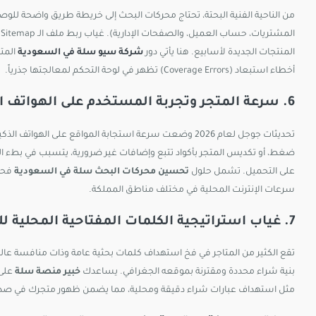
من الناحية الفنية البحتة، تحتاج محركات البحث إلى خريطة طريق واضحة للو
المنتجات الجديدة لأسابيع. هنا يأتي دور
شركة سيو سلة في السعودية
المتم
أخطاء استبعاد (Coverage Errors) تظهر في لوحة التحكم لمعالجتها جذرياً.
6. سرعة المتجر وتجربة المستخدم على الهواتف الذكية (Core Web Vitals)
تحديثات جوجل لعام 2026 وضعت سرعة استجابة المواقع على 
على التحميل. تشمل حلول
تحسين محركات البحث سلة في السعودية
فحص 
سرعات الإنترنت المحلية في مختلف مناطق المملكة.
7. غياب استراتيجية الكلمات المفتاحية المحلية للمدن السعودية
بنية شراء محددة ومقترنة بموقعه الجغرافي. يساعدك
خبير منصة سلة
على 
مثل استهداف عبارات شراء دقيقة ومحلية، مما يضمن ظهور متجرك في صدارة ا