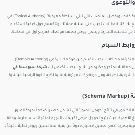
جوجل يبتعد تدريجياً عن أرشفة المواقع التي تقتصر على عرض المنتجات الجافة فقط، ويفضل المنصات التي تبني “سلطة معرفية” (Topical Authority) في
ح لك كتابة مقالات تجيب على أسئلة عملائك وتثقفهم حول كيفية استخدام
لثقة في علامتك التجارية ويجعل جوجل يصنف موقعك كمرجع أول في قطاعك.
تمثل الروابط الخارجية (Backlinks) الموجهة لمتجرك بمثابة شهادات ثقة وتزكية تقرأها محركات البحث لتقييم وزن موقعك الرقمي (Domain Authority).
لى معاقبة المتجر وحظره من نتائج البحث. تضمن لك
شركة سيو سلة في
ية شرعية، نظيفة، ومن مواقع ذات موثوقية عالية تضخ القوة الرقمية مباشرة
يل (Alt Text) للصور، مما يفقدها فرصة الظهور في نتائج “جوجل للصور” التي تشكل مصدراً ضخماً لحركة المرور.
ن إعداد البيانات المنظمة البرمجية (Schema) يُعد أمراً بالغ الأهمية؛ حيث يتيح لجوجل عرض تقييمات النجوم لمنتجاتك، أسعارها، وحالة
رية تدفع العميل لاختيارك دوناً عن بقية المنافسين ويوفر تحليلاً دقيقاً لـ