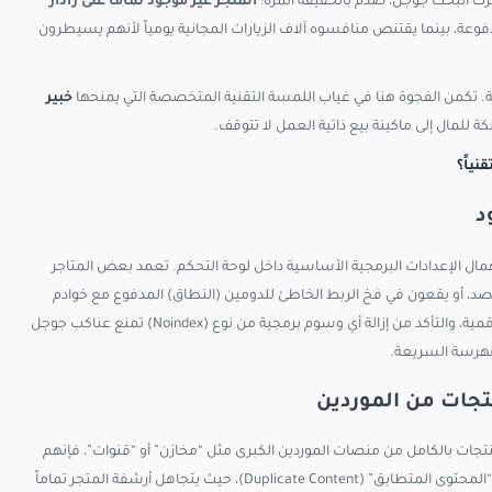
حرك البحث جوجل، صُدم بالحقيقة المرة:
المتجر غير موجود تماماً على رادار
مدفوعة، بينما يقتنص منافسوه آلاف الزيارات المجانية يومياً لأنهم يسيطرون
ة. تكمن الفجوة هنا في غياب اللمسة التقنية المتخصصة التي يمنحها
خبير
للمال إلى ماكينة بيع ذاتية العمل لا تتوقف.
ال الإعدادات البرمجية الأساسية داخل لوحة التحكم. تعمد بعض المتاجر
قصد، أو يقعون في فخ الربط الخاطئ للدومين (النطاق) المدفوع مع خوادم
في خطوته الأولى بفحص ملفات الجاهزية الرقمية، والتأكد من إزالة أي وسوم برمجية من نوع (Noindex) تمنع عناكب جوجل
لفهرسة السريعة.
تجات بالكامل من منصات الموردين الكبرى مثل “مخازن” أو “قنوات”، فإنهم
يرتكبون كارثة بحق السيو. جوجل يمتلك خوارزميات صارمة لعام 2026 تعاقب “المحتوى المتطابق” (Duplicate Content)، حيث يتجاهل أرشفة المتجر تماماً