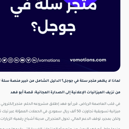
لماذا لا يظهر متجر سلة في جوجل؟ الدليل الشامل من خبير منصة سلة ل
من نزيف الميزانيات الإعلانية إلى الصدارة المجانية: قصة أبو فهد
في قلب العاصمة الرياض، قرر أبو فهد إطلاق مشروعه الحلم: متجر إلكتروني ف
ميزانية تسويقية تجاوزت 50 ألف ريال سعودي في الحملات ا
ولكن بمجرد توقف الدعم المالي، تحول المتجر إلى مدينة أشباح رقمية؛ الزيار