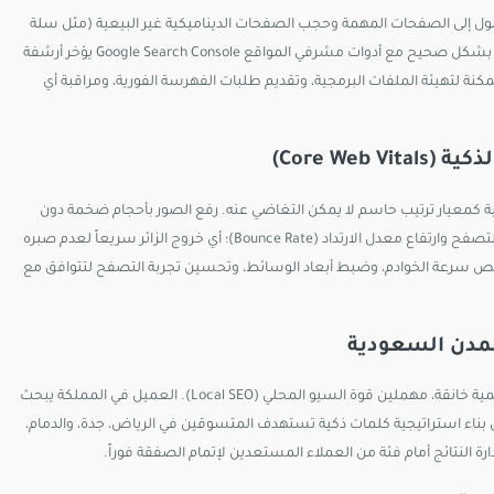
صول إلى الصفحات المهمة وحجب الصفحات الديناميكية غير البيعية (مثل سلة
المشتريات، حساب العميل، والصفحات الإدارية). غياب ربط ملف الـ Sitemap بشكل صحيح مع أدوات مشرفي المواقع Google Search Console يؤخر أرشفة
كنة لتهيئة الملفات البرمجية، وتقديم طلبات الفهرسة الفورية، ومراقبة أي
الهواتف الذكية كمعيار ترتيب حاسم لا يمكن التغاضي عنه. رفع الصور بأحجام ضخمة دون
ضغط، أو تكديس المتجر بأكواد تتبع وإضافات غير ضرورية، يتسبب في بطء التصفح وارتفاع معدل الارتداد (Bounce Rate)؛ أي خروج الزائر سريعاً لعدم صبره
سرعة الخوادم، وضبط أبعاد الوسائط، وتحسين تجربة التصفح لتتوافق مع
تقع الكثير من المتاجر في فخ استهداف كلمات بحثية عامة وذات منافسة عالمية خانقة، مهملين قوة السيو المحلي (Local SEO). العميل في المملكة يبحث
بناء استراتيجية كلمات ذكية تستهدف المتسوقين في الرياض، جدة، والدمام،
لنتائج أمام فئة من العملاء المستعدين لإتمام الصفقة فوراً.