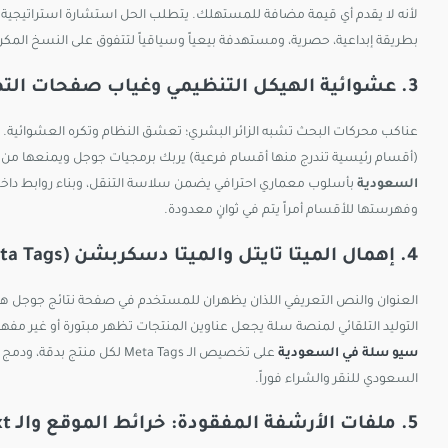
لأنه لا يقدم أي قيمة مضافة للمستهلك. يتطلب الحل استشارة استراتيجية
بطريقة إبداعية، حصرية، ومستهدفة بيعياً وسياقياً لتتفوق على النسخ المك
3. عشوائية الهيكل التنظيمي وغياب صفحات التصنيفات الذكية
عناكب محركات البحث تشبه الزائر البشري؛ تعشق النظام وتكره العشوائية
(أقسام رئيسية تندرج منها أقسام فرعية) يربك برمجيات جوجل ويمنعها 
السعودية
بأسلوب معماري احترافي يضمن سلاسة التنقل، وبناء روابط داخل
وفهرستها للأقسام أمراً يتم في ثوانٍ معدودة.
4. إهمال الميتا تايتل والميتا دسكربشن (Meta Tags) لصفحات المنتجات
العنوان والنص التعريفي اللذان يظهران للمستخدم في صفحة نتائج جوجل هما ال
التوليد التلقائي لمنصة سلة يجعل عناوين المنتجات تظهر مبتورة أو غير مفهومة، مما يؤدي إل
سيو سلة في السعودية
على تخصيص الـ Meta Tags ل
السعودي للنقر والشراء فوراً.
5. ملفات الأرشفة المفقودة: خرائط الموقع والـ Robots.txt