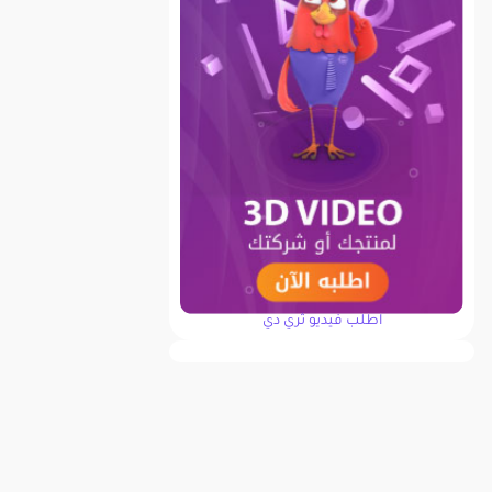
اطلب فيديو ثري دي