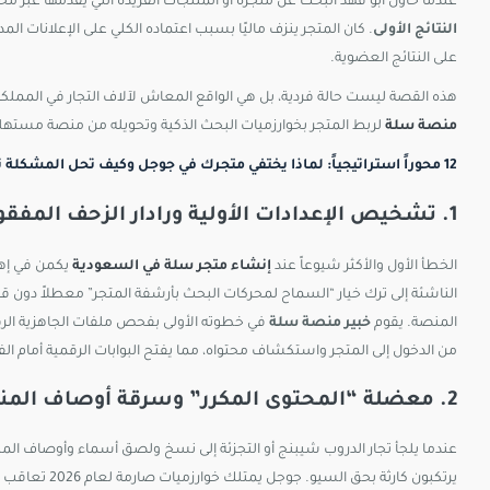
عندما حاول أبو فهد البحث عن متجره أو المنتجات الفريدة التي يقدمها عبر م
النتائج الأولى
. كان المتجر ينزف ماليًا بسبب اعتماده الكلي على الإعلانات ال
على النتائج العضوية.
هذه القصة ليست حالة فردية، بل هي الواقع المعاش لآلاف التجار في المملك
منصة سلة
لربط المتجر بخوارزميات البحث الذكية وتحويله من منصة مستهلكة 
12 محوراً استراتيجياً: لماذا يختفي متجرك في جوجل وكيف تحل المشكلة تقنياً؟
1. تشخيص الإعدادات الأولية ورادار الزحف المفقود
الخطأ الأول والأكثر شيوعاً عند
إنشاء متجر سلة في السعودية
يكمن في إهم
الناشئة إلى ترك خيار “السماح لمحركات البحث بأرشفة المتجر” معطلاً دون 
المنصة. يقوم
خبير منصة سلة
من الدخول إلى المتجر واستكشاف محتواه، مما يفتح البوابات الرقمية أمام ا
2. معضلة “المحتوى المكرر” وسرقة أوصاف المنتجات من الموردين
عندما يلجأ تجار الدروب شيبنج أو التجزئة إلى نسخ ولصق أسماء وأوصاف المن