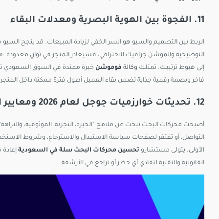
11. الفجوة بين الهوية البصرية ومعدلات البقاء
الربط بين التصميم والسيو هو السر الخفي لزيادة المبيعات. قد ينجح السيو في 
التوضيحية والموشن جرافيك الاحترافي، فسيغادر المتجر في ثوانٍ معدودة. 
إلى هبوط ترتيبك. تمتلك
وكالة
فوموشن
خبرة ممتدة في السوق السعودي تم
فاخر وبصمة رقمية جذابة تضمن بقاء العميل أطول فترة ممكنة داخل المتجر وت
12. تحديثات خوارزميات جوجل لعام 2026 ومعايير الموثوقية (E-E-A-T)
أصبحت محركات البحث تبحث عن ملامح “الخبرة، التجربة، الموثوقية، والنزاهة” ق
التواصل، أو تفتقر لصفحات سياسة الاستبدال والاسترجاع، وشروط الاستخدام، و
الأولى. يتولى مستشارو
تحسين محركات البحث سلة في السعودية
إعادة 
القانونية والتقنية لتفادي أي حظر أو تراجع في الأرشفة.