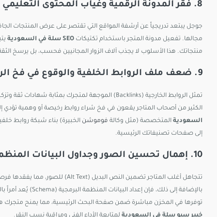
8. فقر المدونة الرقمية وغياب المحتوى التعليمي والتوعوي
مجالها. تفعيل مدونة المتجر باستخدام تكتيكات
SEO سلة في السعودية
يتي
منتجاتك. هذا الأسلوب لا يجذب آلاف الزوار المجانيين فحسب، بل يرسخ ا
9. ضعف ملف الروابط الخلفية والوقوع في فخ الروابط السبام
الكثير من أصحاب المتاجر يقعون في فخ شراء روابط رخيصة أو وهمية تؤدي إ
السعودية
المتخصصة (مثل وكالة
فوموشن
الخبيرة) بناء شبكة روابط خلف
إلى صفحات تصنيفاتك الرئيسية.
10. إهمال تحسين الصور وجداول البيانات المنظمة (Schema Markup)
تتجاهل أغلب المتاجر تضمين النص البد
بالإضافة إلى ذلك، فإ
توفرها في المخزن مباشرة ضمن صفحة البحث الرئيسية، مما يمنح متجرك هيبة بص
خبير سيو سلة في السعودية
لمتابعة الأداء الفني ومراقبة نسب النقر.