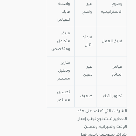
وضوح
غير
واضحة
الاستراتيجية
واضح
قابلة
للقياس
فريق
فرد أو
فريق العمل
متكامل
اثنان
ومتخصص
تقارير
قياس
غير
وتحليل
النتائج
دقيق
مستمر
تحسين
تطوير الأداء
ضعيف
مستمر
الشركات التي تعتمد على هذه
المعايير تستطيع تجنب إهدار
الوقت والميزانية، وتضمن
شراكة تسويقية ناجحة. هذا