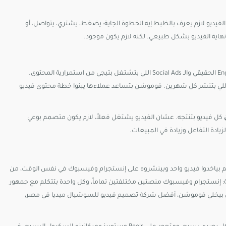
د بعد ما يخلص الفيديو لازم يعرف بالظبط إيه الخطوة الجاية: يضغط، يشتري، يتواصل، أو
أحسن فيديو في العالم لو اتنشر مرة وخلاص، مش هيبني براند. الـ Engagement الحقيقي والـ Social Ads اللي بتشتغل بتيجي من استمرارية المحتوى.
من اللي بتنشر كل شهرين. فوموشن بتساعد عملاءها يبنوا خطة محتوى فيديو
كل فيديو بتنتجه. عشان الفيديو يشتغل فعلاً، لازم يكون متصمم بوعي
يادة التفاعل وزيادة في المبيعات.
 إنهم بياخدوا فيديو واحد وبينشروه على إنستجرام وفيسبوك في نفس الوقت، من
يطة: إنستجرام وفيسبوك منصتين مختلفتين تماماً، وكل واحدة بتتكلم مع جمهور
لي بيخلي فوموشن، أفضل شركة تصميم فيديو للسوشيال ميديا في مصر،