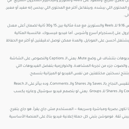
خليني أبدأ بالجمهور. مستخدم إنستجرام في الغالب أصغر سناً، بيتفاعل بشكل بصري سريع، ومتعود على Reels وستوريز وميكانيزم السكرول السريع. في
وى اللي بيشده، وبيتفاعل أكتر مع المحتوى اللي بيحس إنه مفيد أو معبر.
لى.
على مستوى المواصفات التقنية، تصميم فيديو إنستجرام بيتطلب نسبة عرض 9:16 للـ Reels والستوريز، مع مدة مثالية بين 15 و30 ثانية لضمان أعلى معدل
لظبط، لأن السكرول على إنستجرام أسرع وأشرس. أما فيديو فيسبوك، فالنسبة المثالية
لـ Feed العادي، و1:1 للمحتوى المربع اللي بيشتغل أحسن على الموبايل، والمدة ممكن توصل لدقيقتين أو أكتر مع الحفاظ
الـ Sound Design كمان فيه فرق جوهري. على فيسبوك، أكتر من 85% من الفيديوهات بتتشاف في وضع Mute، يعني الـ Captions والنصوص على الشاشة
ثانوي. على إنستجرام تحديداً في الـ Reels، الموسيقى والصوت جزء من تجربة المشاهدة، والخوارزمية بتفضل الفيديوهات اللي
في موضوع الـ Engagement، آلية التفاعل على المنصتين مختلفة. إنستجرام بتقيس النجاح بالـ Saves والـ Shares والـ Comments، وده بيأثر على الـ Reach
العضوي بشكل مباشر. فيسبوك بيعطي وزن أكبر للـ Reactions والـ Comments والـ Shares للـ Groups. يعني لو بتصمم فيديو سوشيال وعايزه يكسب
بتشتغل أحسن لما تكون بصرية ومباشرة وسريعة — المستخدم مش جاي يقرأ، هو جاي يتفرج.
Storytellin والمحتوى التعليمي اللي بيبني ثقة. فوموشن بتبني كل حملة إعلانية فيديو بناءً على المنصة الأساسية