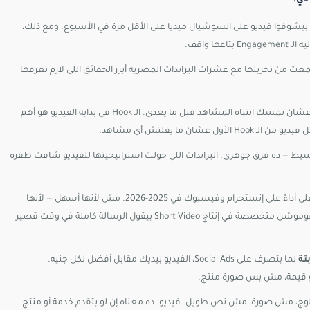
ي الإنترنت حول العالم بيشوفوا فيديو على السوشيال ميديا على الأقل مرة في الأسبوع. ومع ذلك،
ا واقف.
 من تجربتها مع عشرات البراندات المصرية أبرز الحقائق اللي لازم تعرفها
مش 30 ثانية — 3 ثواني. ده الوقت اللي عندك عشان تمسك انتباه المشاهد قبل ما يعدي. الـ Hook في بداية الفيديو هو أهم
الـ Hook الأول عشان ما يفلتش أي مشاهد.
 — ده فرق جوهري. البراندات اللي حولت استراتيجيتها للفيديو شافت طفرة
الفيديوهات القصيرة من 15 لـ 60 ثانية هي الأعلى أداءً على إنستجرام وفيسبوك في 2025-2026. مش لأنها أسهل — لأنها
بتتناسب مع سلوك المستخدم اللي بيسكرول بسرعة وعنده وقت محدود. فوموشن متخصصة في إنتاج Short Video بيقول الرسالة كاملة في وقت قصير
لما بتصرف على Social Ads، الفيديو بيديك مقابل أفضل لكل جنيه.
أو قيمة، مش بس صورة منتج.
ج، مش صورة، مش نص طويل. فيديو. ده معناه إن لو بتقدم خدمة أو منتج