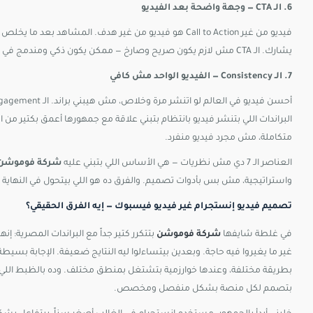
6. الـ CTA — وجهة واضحة بعد الفيديو
فيديو من غير Call to Action هو فيديو من غير هدف. المشاه
يشارك. الـ CTA مش لازم يكون صريح وصارخ — ممكن يكون ذكي ومندمج في نهاية الفيديو بشكل طبيعي. لكنه لازم يكون موجود.
7. الـ Consistency — الفيديو الواحد مش كافي
البراندات اللي بتنشر فيديو بانتظام بتبني علاقة مع جمهورها أعمق بكتير 
متكاملة، مش مجرد فيديو منفرد.
العناصر الـ 7 دي مش نظريات — هي الأساس اللي بتبني عليه
شركة فوموشن
واستراتيجية، مش بس بأدوات تصميم. والفرق ده هو اللي بيتحول في النهاية لز
تصميم فيديو إنستجرام غير فيديو فيسبوك — إيه الفرق الحقيقي؟
في غلطة شايفها
شركة فوموشن
بتتكرر كتير جداً مع البراندات المصرية:
غير ما يغيروا فيه حاجة. وبعدين بيتساءلوا ليه النتايج ضعيفة. الإجابة بس
بطريقة مختلفة، وعندها خوارزمية بتشتغل بمنطق مختلف. وده بالظبط ال
بتصمم لكل منصة بشكل منفصل ومخصص.