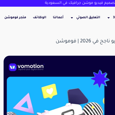
ميم فيديو موشن جرافيك في السعودية
التعليق الصوتي
أعمالنا
الوظائف
متجر فوموشن
202 | فوموشن