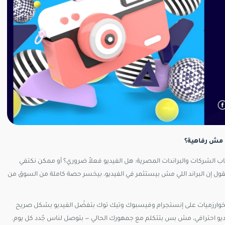
ب الشركات والبراندات المصرية: هل الفيديو فعلاً ضروري؟ أو ممكن نكتفي
العادية؟ الإجابة مش رأي — هي أرقام. وفي 2026، الأرقام بتقول إن البراند اللي مش بيستثمر في الفيديو، بيخسر حصة كاملة من السوق من
لخوارزميات على إنستجرام وفيسبوك وتيك توك بتفضّل الفيديو بشكل صريح
يديو احترافي، مش بس بتتكلم مع جمهورك الحالي — بتوصل لناس جُدد كل يوم.