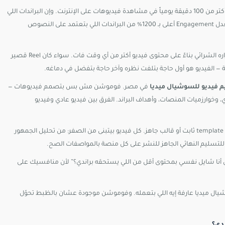
والكلام ده مش نظري. الدراسات الحديثة بتأكد إن المستخدم العادي بيقضي أكتر من 100 دقيقة يومياً في مشاهدة فيديوهات على الإنترنت. وإن البراندات اللي
بتستخدم الفيديو كجزء أساسي من استراتيجيتها على السوشيال، بتحقق معدل Engagement أعلى بـ 1200% من البراندات اللي بتعتمد على النصوص
في مصر تحديداً، المشهد اتغير بسرعة. المستهلك المصري دلوقتي بياخد قراره الشرائي بناءً على محتوى فيديو أكتر من أي وقت فات. سواء كان Reel قصير
 — الفيديو هو أول حاجة بتلفت نظره وآخر حاجة بتفضل في دماغه.
 فيديو للسوشيال ميديا
في مصر. فوموشن مش بس بتصمم فيديوهات —
خوارزميات المنصات، وأهداف البراند. الفرق بين فيديو عادي وفيديو
اللي بيميّز فوموشن إنها بتتعامل مع كل مشروع كحالة قائمة بذاتها. مفيش template ثابت أو قالب جاهز. كل فيديو بيتبنى من الصفر: من تحليل الجمهور
ل أنا شايل نفسي بمحتوى أقل من اللي يستحقه براندي؟” لأن منافسيك على
للسوشيال ميديا عارفة إيه اللي بتعمله. وفوموشن موجودة عشان بالظبط تحوّل