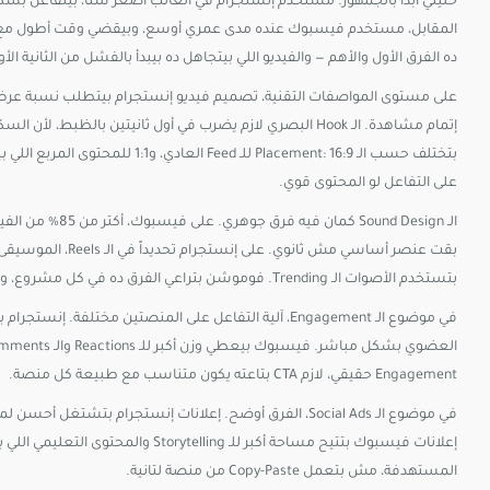
المقابل، مستخدم فيسبوك عنده مدى عمري أوسع، وبيقضي وقت أطول مع المحت
ده الفرق الأول والأهم — والفيديو اللي بيتجاهل ده بيبدأ بالفشل من الثانية الأو
إتمام مشاهدة. الـ Hook البصري لازم يضرب في أول ثانيتين با
بتختلف حسب الـ Placement: 16:9 ل
على التفاعل لو المحتوى قوي.
بقت عنصر أساسي مش 
بتستخدم الأصوات الـ Trending. فوموشن بتراعي الفرق ده في كل مشروع، وبتنتج نسختين مختلفتين من نفس الفيديو لو الميزانية بتسمح.
Engagement حقيقي، لازم CTA بتاعته يكون متناسب مع طبيعة كل منصة.
في موضوع الـ Social Ads، الفرق أوضح. إعلانات إنستجرام 
إعلانات فيسبوك بتتيح مساحة أكبر للـ g
المستهدفة، مش بتعمل Copy-Paste من منصة لتانية.