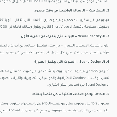
المستمر. فوموشن بتبدأ كل مشروع بصياغة الـ Hook الأمثل قبل أي خطوة تانية.
2. السكريبت — الرسالة الواضحة في وقت محدود
فيديو من غير سكريبت محكم هو فيديو ضايع. الكلمات اللي بتتقال — أو بتت
ومفيش معلومة ناقصة. الـ Short Video الناجح بيقول رسالته كاملة في 30 ثانية أو أقل، من غير ما المشاهد يحس إنه اتضغط عليه.
3. الـ Visual Identity — البراند لازم يتعرف من الفريم الأول
اللون، الفونت، الأسلوب البصري — دي مش تفاصيل جمالية، دي أدوات براندينج. 
قرأش الاسم. فوموشن بتبني لكل عميل هوية بصرية ثابتة في كل فيديو، عشان الـ Brand Recall يكون أعلى م
4. الـ Sound Design — الصوت اللي بيكمل الصورة
أكتر من 85% من فيديوهات فيسبوك بتتشاف من غير صوت. ده مش مع
نفس الوقت. الـ Captions الاحترافية، والموسيقى التصويرية
الـ Sound Design جزء أساسي مش اختياري.
5. الـ Ratio والمواصفات التقنية — كل منصة بلغتها
أداء الفيديو في الخوارزمية. شركة فوموشن بتنتج كل فيديو بالـ Format الصح لكل منصة، من غير ما البراند يتعب في التفاصيل دي.