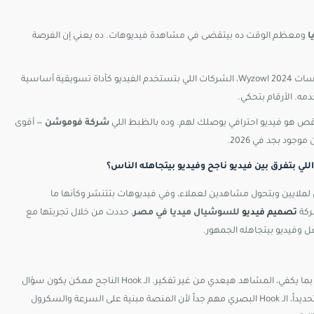
ومعظم الوقت ده بيتقضى في مشاهدة فيديوهات. ده يعني إن الفرصة
وفقاً لدراسات Wyzowl 2024، الشركات اللي بتستخدم الفيديو كأداة تسويقية أساسية
اقص هو فيديو احترافي يوصلك لهم. وده بالظبط اللي
شركة فوموشن
— أقوى
ود بجد في 2026.
لايين وبتحول مشاهدين لعملاء، وفي فيديوهات بتتنشر وكأنها ما
شركة
تصميم فيديو
للسوشيال ميديا في مصر
، حددت من خلال تجربتها مع
أول 3 ثواني في أي فيديو سوشيال هي اللحظة الفاصلة. لو الـ Hook مش قوي بما يكفي، المشاهد هيعدي من غير تفكير. الـ Hook الناجح ممكن يكون سؤال
صادم، رقم مفاجئ، أو مشهد بصري غير متوقع. في تصميم فيديو إنستجرام تحديداً، الـ Hook البصري مهم جداً لأن المنصة مبنية على السرعة والسكرول