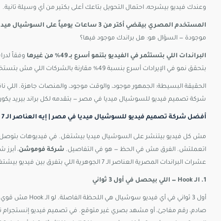
وعندك فيديو بيشرحه، احتمال التحويل بتاعك أعلى بكتير من أي وسيلة تانية.
المستخدم المصري بيقضي أكتر من 3 ساعات يومياً على السوشيال ميديا
موجودة — السؤال هو: هل براندك موجود فيها؟
البراندات اللي بتستثمر في الفيديو بتنمو أسرع بـ 49% من غيرها
بتحقق نمو في الإيرادات أسرع بنسبة 49% مقارنة بالشركات اللي مش بتستخدمه. الأرقام بتحكي.
الحقيقة البسيطة: الجمهور موجود، والوقت موجود، والمنصات جاهزة. اللي ن
شركة تصميم فيديو للسوشيال ميديا في مصر — بتقدمه لكل براند بيريد يكون موج
أفضل شركة تصميم فيديو للسوشيال ميديا في مصر | إيه العناصر الـ 7 اللي بتفرق بين فيديو ناجح وفيديو بيتجاهله الناس؟
مش كل فيديو بيتنشر على السوشيال ميديا بيشتغل. في فيديوهات بتوصل لم
اتعملتش. الفرق مش في الحظ — هو في التفاصيل.
شركة فوموشن
، أبرز 
عشرات البراندات المصرية العناصر الـ 7 الجوهرية اللي بتفرق بين فيديو بيشتغل وفيديو بيتجاهله الجمهور.
1. الـ Hook — اللي بيحصل في أول 3 ثواني