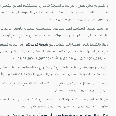
والصور بس. رقم زي ده مش ممكن تتجاهله.
على إنستجرام، أو إعلان على فيسبوك، أو فيديو توضيحي بيشرح منتج أو خدمة
وهنا بالظبط بتيجي أهمية إنك تتعامل مع
شركة فوموشن
، أبرز شركة
تصميم
هي بتبني استراتيجية محتوى متكاملة مبنية على فهم عميق للجمهور المصري، و
استراتيجي هو الفرق بين محتوى بيتشاف ومحتوى بيتحول لمبيعات.
المستهدف، لصياغة السكريبت، للتصميم البصري، للـ Sound Design، وصولاً للتسليم النهائي الجاهز للنشر على كل منصة بالمواصفات الصح.
الحقيقة إن السؤال مش “هل أحتاج فيديو؟” — السؤال الأصح دلوقتي هو: “ه
الأرجح مش بيفكروا تاني — هم بيعملوا.
في 2026، أقوى قرار تاكده لبراندك هو إنك تبدأ مع شركة تصميم فيديو 
فكرتك لمحتوى فيديو بيشتغل، بيتفاعل، وبيحقق نتائج حقيقية.
91% من المستخدمين بيشوفوا فيديو أسبوعياً — براندك فين من الصورة دي؟