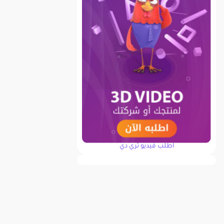
اطلب فيديو ثري دي