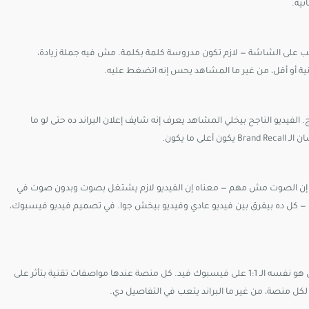
كتب على الشاشة — لازم تكون مدروسة كلمة بكلمة. مش فيه جملة زيادة،
الفيديو الناجح بيخلي المشاهد يعرف إنه شايف إعلان البراند ده حتى لو ما
ا يكون.
ناه إن الصوت مش مهم — معناه إن الفيديو لازم يشتغل بصوت وبدون صوت في
، وتأثيرات الصوت — كل ده بيفرق بين فيديو عادي وفيديو بيخش جوا. في تصميم فيديو فيسبوك،
فيديو الـ 16:9 على يوتيوب مش هو نفسه الـ 9:16 على إنستجرام ستوريز، ومش هو نفسه الـ 1:1 على فيسبوك فيد. كل منصة عندها مواصفات تقنية بتأثر على