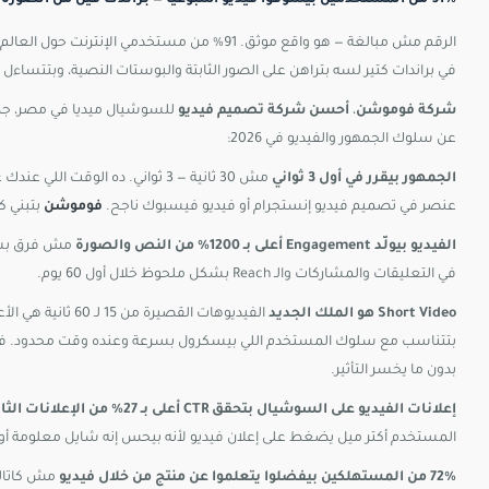
الرقم مش مبالغة — هو واقع موثق. 91% من مستخدم
في براندات كتير لسه بتراهن على الصور الثابتة والبوستات النصية، وبتتساءل ليه الـ Engagement بتاعه
شركة فوموشن
،
أحسن شركة تصميم فيديو
للسوشيال ميديا في مصر، جمعت
عن سلوك الجمهور والفيديو في 2026:
الجمهور بيقرر في أول 3 ثواني
عنصر في تصميم فيديو إنستجرام أو فيديو فيسبوك ناجح.
فوموشن
بتبني كل فيديو من 
الفيديو بيولّد Engagement أعلى بـ 1200% من النص والصورة
مش فرق بسيط
في التعليقات والمشاركات والـ Reach بشكل ملحوظ خلال أول 60 يوم.
Short Video هو الملك الجديد
بدون ما يخسر التأثير.
إعلانات الفيديو على السوشيال بتحقق CTR أعلى بـ 27% من الإعلانات الثابتة
المستخدم أكتر ميل يضغط على إعلان فيديو لأنه بيحس إنه شايل معلومة 
72% من المستهلكين بيفضلوا يتعلموا عن منتج من خلال فيديو
مش كاتالو