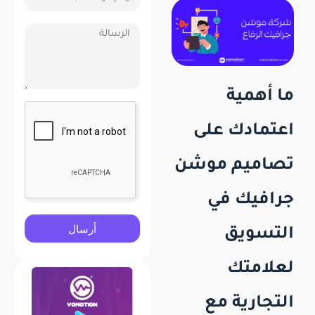
ما أهمية
اعتمادك على
تصاميم موشن
جرافيك في
أرسال
التسويق
لعلامتك
التجارية مع