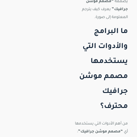
يصممه
“مصمم موشن
جرافيك”
يعرف كيف يترجم
المعلومة إلى صورة.
ما البرامج
والأدوات التي
يستخدمها
مصمم موشن
جرافيك
محترف؟
من أهم الأدوات التي يستخدمها
أي
“مصمم موشن جرافيك”
: