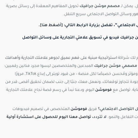
. يمكن لـ
مصمم موشن جرافيك
تحويل المفاهيم المعقدة إلى رسائل بصرية
ور وسائل التواصل الاجتماعي سريع التنقل.
لاجتماعي”، تفضل بزيارة الرابط التالي:
[أضغط هنا]
.
رافيك فيديو في تسويق علامتي التجارية على وسائل التواصل
م لك شراكة
استراتيجية مبنية على فهم عميق لجوهر علامتك التجارية وأهدافك
مصممي موشن جرافيك
المبدعين والمتخصصين ليسوا مجرد فنانين رقميين؛
بل هم خبراء في السرد البصري يعرفون كيف يحولون رؤيتك إلى محتوى جذاب ومؤثر ومُحسن خصيصًا لكل منصة – من قيود تويتر إلى إبداع TikTok، مرورًا
يم حلول مبتكرة وعالية الجودة تتجاوز توقعاتك، ونعمل معك جنبًا إلى جنب لضمان تحقيق أقصى قدر من
ية. تواصل مع
فوموشن
اليوم، ودعنا نبدأ في رسم قصة نجاح علامتك التجارية
 التواصل الاجتماعي؟
فريق
فوموشن
المتخصص في تصميم فيديوهات
 التفاعل والنمو.
لا تتردد،
تواصل معنا اليوم للحصول على استشارة أولية