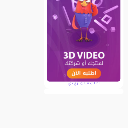
اطلب فيديو ثري دي