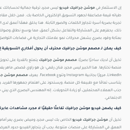
إن الاستثمار في
موشن جرافيك فيديو
ليس مجرد ترقية جمالية لحساباتك عل
طياته قيمة مضاعفة لجهود التسويق الإلكتروني الخاصة بك. فمن خلال مقاطع ا
تجربة بصرية آسرة تتجاوز الكلمات والصور الثابتة. هذا يخلق فهمًا أعمق لدى 
ذلك، يحفزهم على المشاركة والتفاعل بشكل أعمق، مما يوسع نطاق وصولك ال
بمثابة وقود بصري يشعل محركات نمو علامتك التجارية في فضاءات التواصل ا
كيف يمكن لـ مصمم موشن جرافيك محترف أن يحول أفكاري التسويقية إ
تخيل أن لديك ساحرًا بصريًا،
مصمم موشن جرافيك
يتمتع بالقدرة على تحويل
LinkedIn، مرورًا بجاذبية Instagram وتنوع Facebook. يعرف
مصمم موشن جر
يتناسب تمامًا مع طبيعة كل منصة، ويستحوذ على اهتمام جمهورها الفريد، ويح
جذب العملاء المحتملين، أو زيادة التحويلات. إنه المهندس البصري الذي يبني
الاجتماعي.
كيف يضمن فيديو موشن جرافيك تفاعلًا حقيقيًا لا مجرد مشاهدات عابر
تخيل أن
موشن جرافيك فيديو
الخاص بك ليس مجرد وميض بصري يمر أمام أع
العمق في المشاركة على منصات متنوعة، يجب أن يتجاوز الفيديو حدود 