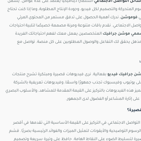
سائل التواصل الاجتماعي
استثمارًا ديناميكيًا يعتمد على عدة عوامل. يشمل
وم المتحركة والتصميم لكل فيديو، وجودة الإنتاج المطلوبة، وما إذا كنت تحتاج
ي
فوموشن
، ندرك أهمية الحصول على تدفق مستمر من المحتوى المرئي
اصل الاجتماعي. نقدم باقات متنوعة ومرنة مصممة خصيصًا لتلبية احتياجات
مي موشن جرافيك
المتخصصين يعمل معك لفهم احتياجاتك الفريدة
ذهل يحقق لك التفاعل والوصول المطلوبين على كل منصة. تواصل مع
ن جرافيك فيديو
بفعالية. نرى فيديوهات قصيرة ومبتكرة تشرح منتجات
ى يوتيوب وفيسبوك تجذب جمهورًا واسعًا، وفيديوهات تعريفية بالشركة
تتميز هذه الفيديوهات بالتركيز على القيمة المقدمة للمشاهد، والأسلوب البصري
على إثارة المشاعر أو الفضول لدى الجمهور.
قصيرة؟
اصل الاجتماعي في التركيز على القيمة الأساسية التي تقدمها في أقصر
لرسوم التوضيحية والأيقونات لتمثيل الميزات والفوائد الرئيسية بصريًا. قسّم
رة لتسليط الضوء على النقاط الهامة. حافظ على وتيرة سريعة وتصميم