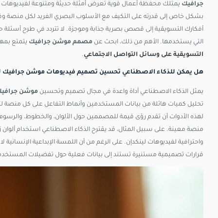
جرافيك
يمتلك محفظة أعمال قوية تعرض أمثلة حديثة ومتنوعة لفيديوهات تم
بشكل خاص إلى قدرته على التكيف مع الأسلوب البصري الفريد لكل منصة وفه
أفكارك التسويقية إلى قصص بصرية جذابة وموجزة. لا تتردد في طرح أسئلة حول
التي يستخدمها. الأهم من ذلك، ابحث عن
مصمم موشن جرافيك
يتمتع بمها
التسويقية على وسائل التواصل الاجتماعي
.
هل يمكن للذكاء الاصطناعي تحسين تصميم فيديوهات موشن جرافيك 
يمثل الذكاء الاصطناعي أداة واعدة في مجال تصميم وتحسين
موشن جرافيك
تحليل كميات هائلة من بيانات المستخدمين وأنماط التفاعل على كل منصة لت
لهذه الأدوات أن تقدم رؤى قيمة للمصممين حول الألوان، والخطوط، والرسوم ال
منصة معينة. على سبيل المثال، قد يقترح الذكاء الاصطناعي استخدام ألوان ز
واحترافية لفيديوهات لينكدإن. على الرغم من أن اللمسة الإبداعية الإنسانية لا 
قرارات تصميمية مستنيرة تستند إلى بيانات فعلية حول تفضيلات المستخدم