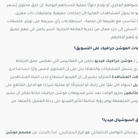
ساؤلات تحفز فضولهم الفكري، أو يقدم حلولًا عملية لتحدياتهم اليومية. إن خلق محتوى يُشعر
 ما يحول المشاهدات العابرة إلى إعجابات حقيقية، وتعليقات ذات مغزى،
ية تتناسب مع طبيعة كل منصة – استطلاعات رأي سريعة على تويتر، ملصقات
لسلبي إلى جزء فعال من تجربة العلامة التجارية. السر يكمن في فهم عميق
يُلهم أفكارهم.
يوهات الموشن جرافيك على التسويق؟
 لـ
موشن جرافيك فيديو
يكمن في المقاييس التي تعكس عمق الارتباط
ذي يشمل المشاركات والحفظ) يدل على أن المحتوى لامس وترًا حساسًا لدى
ت المشاهدة
المتزايد يشير إلى أن الفيديو استطاع جذب انتباه المشاهدين
يل
(سواء كان نقرًا على رابط، أو اشتراكًا، أو عملية شراء) هو الدليل القاطع على
متابعين
بمرور الوقت بعد نشر فيديوهات موشن جرافيك جذابة يمكن أن يشير
يس المتعمقة يوفر رؤية شاملة لتأثير الفيديو على رحلة العميل بأكملها، من
السوشيال ميديا؟
سائل التواصل الاجتماعي هو قرار استراتيجي. ابدأ بالبحث عن
مصمم موشن