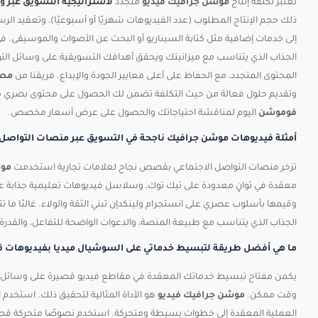
تعتبر تكلفة إنتاج
موشن جرافيك فيديو
متجدد
لاستراتيجية التسويق عبر و
ذلك حجم الإنتاج المطلوب (عدد الفيديوهات شهريًا أو أسبوعيًا)، وتعقيد الرس
إلى خدمات إضافية مثل كتابة السيناريو أو البحث عن الأصوات والموسيقى. ف
الجذاب الذي يتناسب مع ميزانيتك ويحقق أهدافك التسويقية على وسائل التو
المحتوى المتجدد، مع الحفاظ على أعلى معايير الجودة والإبداع. فريقنا من
مصم
وتقديم حلول فعالة من حيث التكلفة تضمن لك الحصول على محتوى بصري م
فوموشن
اليوم لمناقشة احتياجاتك والحصول على عرض أسعار مخصص.
أمثلة فيديوهات موشن جرافيك ناجحة في التسويق عبر منصات التواصل:
تزخر منصات التواصل الاجتماعي بقصص نجاح لعلامات تجارية استخدمت
موش
معقدة في ثوانٍ معدودة على تيك توك، وسلاسل فيديوهات تعليمية جذابة عل
وقيمها بأسلوب عصري على انستجرام ولينكدإن تبني الثقة والولاء. غالبًا ما 
الجذاب الذي يتناسب مع طبيعة المنصة، والدعوات الواضحة للتفاعل، والقدرة 
ما هي أفضل طريقة لتبسيط خدماتي على السوشيال ميديا بفيديوهات 
يكمن مفتاح تبسيط خدماتك المعقدة في مقاطع فيديو قصيرة على وسائل التو
وقت ممكن.
موشن جرافيك فيديو
هو الأداة المثالية لتحقيق ذلك. استخدم ا
العملية المعقدة إلى خطوات بسيطة ومتحركة. استخدم نصوصًا متحركة قصي