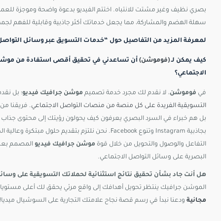
بصري نظيف وغير مشتت للانتباه. اختتم الفيديو بدعوة واضحة وموجزة للعمل
سهلة الهضم والمشاركة، مما يجعل خدماتك أكثر جاذبية وقابلية للفهم لجمه
لمعرفة المزيد من التفاصيل حول “خدمات التسويق عبر وسائل التواصل ا
كيف يمكن لـ
(فوموشن)
أن تساعدني في تحقيق أقصى استفادة من موشن ج
الاجتماعي؟
في
فوموشن
، لا نقدم لك مجرد خدمة تصميم
موشن جرافيك فيديو
؛ بل نقد
التسويقية الفريدة على كل منصة من منصات التواصل الاجتماعي.
فريقنا من
بجاذبية Instagram وتنوع Facebook. نحن نلتزم بتقد
التفاعل والوصول والتحويل من خلال قوة
موشن جرافيك فيديو
المصمم بعنا
البصرية على وسائل التواصل الاجتماعي.
هل أنت جاد بشأن تحقيق نتائج استثنائية لحملاتك التسويقية على وسائل
الموشن جرافيك ينتظر تحويل أهدافك إلى واقع مرئي يحقق لك أعلى مستويات
مجانية
ودعنا نبدأ في رسم قصة نجاح علامتك التجارية على السوشيال ميديا!