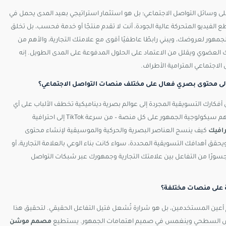
ى وسائل التواصل الاجتماعي؛ بل هو استثمار استراتيجي بعيد المدى يحمل في
لفيديو المتحركة عالية الجودة، أنت لا تقدم منتجًا أو خدمة فحسب، بل تخلق
الجمهور لعروضك، ويبني رابطًا عاطفيًا أقوى مع علامتك التجارية، والأهم من
عضوي ويقلل من الاعتماد على الحلول المدفوعة على المدى الطويل. إنه
لاجتماعي المترامية الأطراف.
لى محتوى بصري فعال على مختلف منصات التواصل الاجتماعي؟
 أفكارك التسويقية المجردة إلى عوالم بصرية ديناميكية تخطف الألباب على أي
منصة تختارها. هذا الخبير ليس مجرد فنان رقمي؛ بل هو راوي قصص ماهر يفهم سيكولوجية الجمهور على كل منصة – من سرعة TikTok إلى احترافية
افيك
كيف ينسج العناصر البصرية والحركية والموسيقية لإنشاء محتوى
قق أهدافك التسويقية المحددة، سواء كانت بناء الوعي بالعلامة التجارية، أو
 جسورًا من التفاعل بين علامتك التجارية وجمهورك عبر شبكات التواصل
ة على منصات مختلفة؟
ين المستخدمين، بل هو شرارة تُشعل فتيل التفاعل الحقيقي. لتحقيق هذا
العرض السطحي وينغمس في صميم اهتمامات الجمهور. يستطيع
مصمم موشن