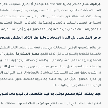
جرافيك
نسج قصص بصرية resonate مع قيمهم، أو يطرح ت
المشاهد بأنه “مخاطب شخصيًا” أو أنه اكتسب رؤية جديدة أو قيمة مضافة هو
ومشاركات واسعة النطاق. بالإضافة إلى ذلك، يمكن دمج عناصر تفاعلية ذك
أسئلة في قصص انستجرام، تحديات إبداعية على تيك توك – لتحويل المشاهد ا
للجمهور المستهدف على كل منصة وصياغة محتوى فيديو يُحرك مشاعرهم أو 
ما هي المقاييس التي تتجاوز الإعجابات وتدل على التأثير الحقيقي لفيد
في عالم التسويق الرقمي، الإعجابات هي مجرد قمة جبل الجليد. التأثير الحقيقي
بالعلامة التجارية والسلوكيات التي تدفع النمو.
معدل المشاركة
الحقيقي (ال
الجمهور لدرجة دفعهم لمشاركته مع شبكاتهم أو حفظه للرجوع إليه لاحقًا.
وق
والحفاظ عليه لفترة أطول، مما يعكس قيمة المحتوى وجاذبيته.
معدل التحو
أن الفيديو يحقق أهدافك التسويقية المباشرة. بالإضافة إلى ذلك، تتبع
نمو ال
إلى قدرة المحتوى المرئي على بناء قاعدة جماهيرية مخلصة. تحليل هذه المقاي
الوعي بالعلامة التجارية إلى الولاء لها.
كيف يمكنك اختيار مصمم موشن جرافيك متخصص في فيديوهات تسويق 
اختيار الشريك الإبداعي المناسب لإنتاج
موشن جرافيك فيديو
لحساباتك على و