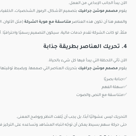
الآن يبدأ الجانب الإبداعي من العمل.
يقوم
مصمم موشن جرافيك
بتصميم الأشكال، الرموز، الشخصيات، الخلفيا
والمهم هنا أن تكون هذه العناصر
متناسقة مع هوية الشركة
(مثل الألوان، ا
مثلاً، لو كانت الشركة تقدم خدمات مالية، سيكون التصميم رسميًا واحترافيًا.
4. تحريك العناصر بطريقة جذابة
الآن تأتي اللحظة التي يبدأ فيها كل شيء بالحياة.
يقوم
مصمم موشن جرافيك
بتحريك العناصر التي صممها، ويضبط توقيتها
✅جذابة بصريًا
✅سهلة الفهم
✅متناسقة مع النص والصوت
التحريك ليس عشوائيًا أبدًا، بل يجب أن يُلفت النظر ويوضح المعنى.
حتى حركة سهم بسيط يمكن أن توجّه انتباه المشاهد وتساعده على التركيز