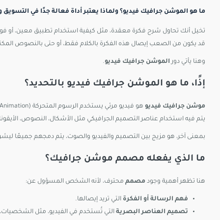
ما هو الموشن جرافيك فيديو؟ ولماذا يعتبر أداة فعالة جدًا في التسويق 
تخيل أنك تحاول شرح فكرة معقدة، مثل كيفية استخدام تطبيق معين، أو فو
قد يكون من الصعب إيصال هذه الفكرة بالكلام فقط، أو حتى بالنصوص المكتوبة
وهنا يأتي دور
الموشن جرافيك فيديو
.
إذًا، ما هو الموشن جرافيك فيديو بالتحديد؟
موشن جرافيك فيديو
هو فيديو مرئي يستخدم الرسوم المتحركة (Animation) لتوصيل فكرة أو رسالة معينة بطريقة مبسطة وجذابة.
يتم فيه استخدام عناصر التصميم الجرافيكي مثل الأشكال، النصوص، الأيقونات
بمعنى آخر، هو مزيج بين التصميم والفيديو والصوت، يتم دمجهم جميعًا لي
ما الذي يفعله مصمم موشن جرافيك؟
هنا تظهر أهمية وجود
مصمم
محترف، لأنه الشخص المسؤول عن:
فهم الرسالة أو الفكرة
التي تريد إيصالها.
تصميم العناصر البصرية
التي تُستخدم في الفيديو، مثل الشخصيات، الر