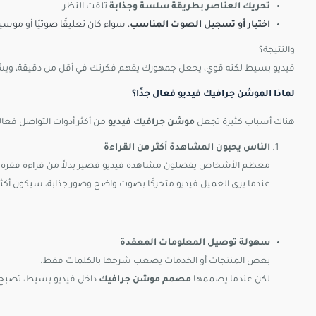
تحريك العناصر بطريقة سلسة وجذابة
تلفت النظر.
اختيار أو تسجيل الصوت المناسب
، سواء كان تعليقًا صوتيًا أو موس
والنتيجة؟
فيديو بسيط لكنه قوي، يجعل جمهورك يفهم فكرتك في أقل من دقيقة، ويشع
لماذا الموشن جرافيك فيديو فعال جدًا؟
هناك أسباب كثيرة تجعل
موشن جرافيك فيديو
من أكثر أدوات التواصل فعالي
الناس يحبون المشاهدة أكثر من القراءة
معظم الأشخاص يفضلون مشاهدة فيديو قصير بدلاً من قراءة فقرة 
عندما يرى العميل فيديو متحركًا بصوت واضح وصور جذابة، سيكون أكثر اه
سهولة توصيل المعلومات المعقدة
بعض المنتجات أو الخدمات يصعب شرحها بالكلمات فقط.
لكن عندما يصممها
مصمم موشن جرافيك
داخل فيديو بسيط، تصبح م