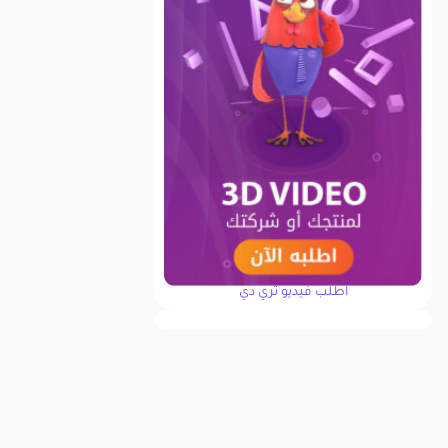
اطلب فيديو ثري دي