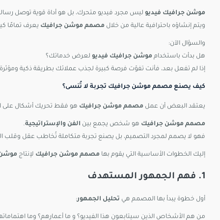
موشن جرافيك فيديو
ليس مجرد فيديو متحرك، بل هو أداة قوية توصل رسال
ويتم إنشاؤه باحترافية عالية من خلال
مصمم موشن جرافيك
يعرف تمامًا كي
والسؤال الآن:
هل بدأت باستخدام
موشن جرافيك فيديو
لعرض خدماتك؟
إذا لم تفعل بعد، فأنت تفوّت فرصة كبيرة لجذب عملائك بطريقة ذكية ومؤثرة!
كيف يصنع مصمم موشن جرافيك تجربة لا تُنسى؟
يعتقد البعض أن عمل
مصمم موشن جرافيك
هو فقط تحريك أشكال على الش
مصمم موشن جرافيك
هو شخص يجمع بين
الفن والإستراتيجية
.
فهو لا يصمم لمجرد التصميم، بل يصنع تجربة متكاملة تُخاطب عقل وقلب 
إليك الخطوات الأساسية التي يقوم بها
مصمم موشن جرافيك
لإنتاج
موشن 
1. فهم الجمهور المستهدف
أول خطوة يبدأ بها المصمم هي
تحليل الجمهور
:
من هم الأشخاص الذين سيتابعون هذا الفيديو؟ و ما أعمارهم؟ وما اهتماماته