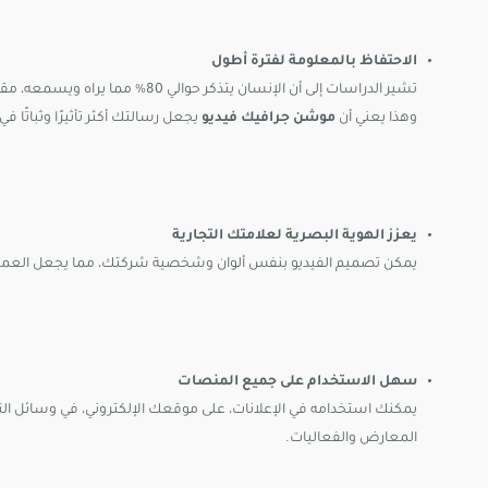
الاحتفاظ بالمعلومة لفترة أطول
تشير الدراسات إلى أن الإنسان يتذكر حوالي 80% مما يراه ويسمعه، مقارنة بـ20% فقط مما يقرؤه.
وهذا يعني أن
موشن جرافيك فيديو
يجعل رسالتك أكثر تأثيرًا وثباتًا ف
يعزز الهوية البصرية لعلامتك التجارية
يمكن تصميم الفيديو بنفس ألوان وشخصية شركتك، مما يجعل العمي
سهل الاستخدام على جميع المنصات
يمكنك استخدامه في الإعلانات، على موقعك الإلكتروني، في وسائل ال
المعارض والفعاليات.