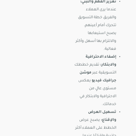
تعزيز الفهم والتبني:
عندما يرى العملاء
والفريق خطة التسويق
تتحرك أمام أعينهم،
يصبح استيعابها
والالتزام بها أسهل وأكثر
فعالية.
إضفاء الاحترافية
والابتكار:
تقديم خططك
التسويقية عبر
موشن
جرافيك فيديو
يعكس
مستوى عالٍ من
الاحترافية والابتكار في
خدماتك.
تسهيل العرض
والإقناع:
يصبح عرض
الخطط على العملاء أكثر