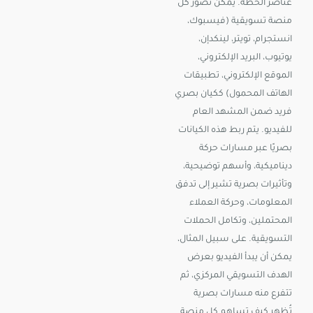
عناصر الخطة. يمكن تصور كل
منصة تسويقية (فيسبوك،
انستجرام، تويتر، لينكدإن،
يوتيوب، البريد الإلكتروني،
الموقع الإلكتروني، تطبيقات
الهاتف المحمول) ككيان بصري
فريد ضمن المشهد العام
للفيديو. يتم ربط هذه الكيانات
بصريًا عبر مسارات حركة
ديناميكية، وأسهم توضيحية،
وتأثيرات بصرية تشير إلى تدفق
المعلومات، وحركة العملاء
المحتملين، وتكامل الحملات
التسويقية. على سبيل المثال،
يمكن أن يبدأ الفيديو بعرض
الهدف التسويقي المركزي، ثم
تتفرع منه مسارات بصرية
تُظهر كيف تساهم كل منصة