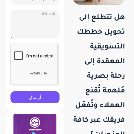
هل تتطلع إلى
تحويل خططك
التسويقية
المعقدة إلى
رحلة بصرية
مُلهمة تُقنع
أرسال
العملاء وتُفعّل
فريقك عبر كافة