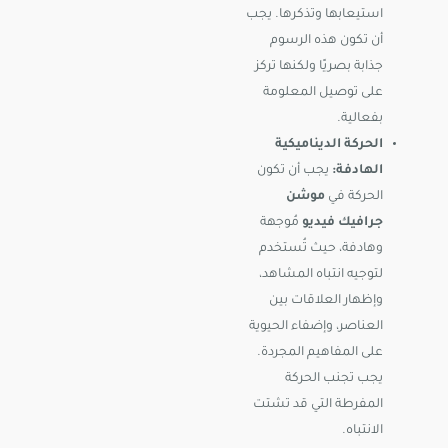
استيعابها وتذكرها. يجب
أن تكون هذه الرسوم
جذابة بصريًا ولكنها تركز
على توصيل المعلومة
بفعالية.
الحركة الديناميكية
الهادفة:
يجب أن تكون
الحركة في
موشن
جرافيك فيديو
مُوجهة
وهادفة، حيث تُستخدم
لتوجيه انتباه المشاهد،
وإظهار العلاقات بين
العناصر، وإضفاء الحيوية
على المفاهيم المجردة.
يجب تجنب الحركة
المفرطة التي قد تشتت
الانتباه.