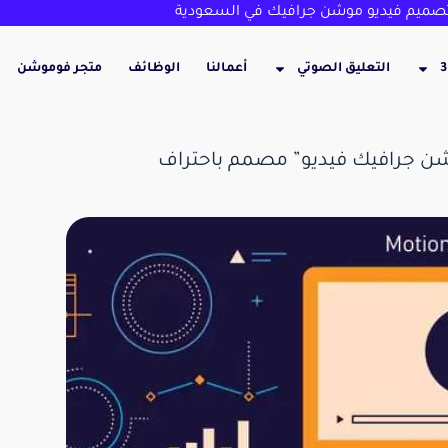
ميم فيديو موشن جرافيك في السعودية
التعليق الصوتي
أعمالنا
الوظائف
متجر فوموشن
شن جرافيك فيديو” مصمم باحتراف