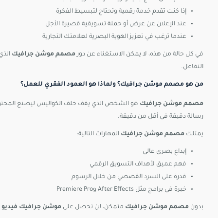
إذا كنت تقدم خدمة رقمية وتحتاج لتبسيط الفكرة
عند الإعلان عن عرض أو حملة تسويقية قصيرة الأجل
عندما ترغب في تعزيز الهوية البصرية لعلامتك التجارية
في كل حالة من هذه، لا يمكن الاستغناء عن دور
مصمم موشن جرافيك
الذي
التفاعل.
من هو مصمم موشن جرافيك؟ ولماذا هو العمود الفقري للعمل؟
مصمم موشن جرافيك
هو الشخص الذي يقف خلف الكواليس ليصنع المحتوى ا
رسالة دقيقة في أقل من دقيقة.
يمتلك
مصمم موشن جرافيك
المهارات التالية:
إبداع بصري عالي
فهم عميق لأهداف التسويق الرقمي
قدرة على السرد القصصي من خلال الرسوم
خبرة في برامج مثل After Effects وPremiere Pro
بدون
مصمم موشن جرافيك
متمكن، لن تحصل على
موشن جرافيك فيديو
ي