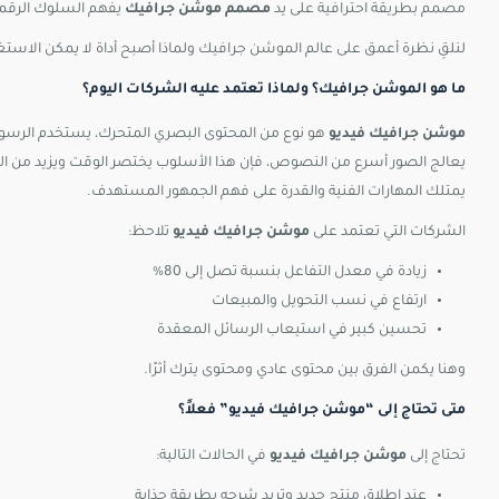
مصمم بطريقة احترافية على يد
مصمم موشن جرافيك
يفهم السلوك الرقمي 
لنلقِ نظرة أعمق على عالم الموشن جرافيك ولماذا أصبح أداة لا يمكن الاستغ
ما هو الموشن جرافيك؟ ولماذا تعتمد عليه الشركات اليوم؟
موشن جرافيك فيديو
هو نوع من المحتوى البصري المتحرك، يستخدم الرسوم
يعالج الصور أسرع من النصوص، فإن هذا الأسلوب يختصر الوقت ويزيد من التأثي
يمتلك المهارات الفنية والقدرة على فهم الجمهور المستهدف.
الشركات التي تعتمد على
موشن جرافيك فيديو
تلاحظ:
زيادة في معدل التفاعل بنسبة تصل إلى 80%
ارتفاع في نسب التحويل والمبيعات
تحسين كبير في استيعاب الرسائل المعقدة
وهنا يكمن الفرق بين محتوى عادي ومحتوى يترك أثرًا.
متى تحتاج إلى “موشن جرافيك فيديو” فعلاً؟
تحتاج إلى
موشن جرافيك فيديو
في الحالات التالية:
عند إطلاق منتج جديد وتريد شرحه بطريقة جذابة