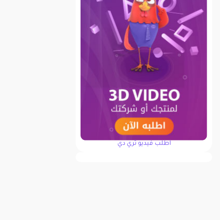
اطلب فيديو ثري دي