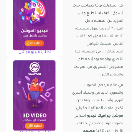
هل تساءلت يومًا كصاحب مركز
تسوق: “كيف أستطيع جذب
المزيد من العملاء داخل
المول؟
” أو ربما تقول لنفسك:
“الإعلانات لا تعمل كما كانت،
الناس أصبحت تتجاهل
الشاشات!”… في الحقيقة، هذا
اطلب فيديو موشن
التحدي يواجهه يوميًا معظم
مسؤولي التسويق في المولات
والمتاجر الكبرى.
في عالم مزدحم بالصوت
والصورة، لا بد من وسيلة أسرع،
أقوى، وأقرب للقلب، وها نحن
نضع أمامك المفتاح الحقيقي:
موشن جرافيك فيديو
احترافي
بصوت مؤثر وتصميم يخطف
الأنظار، من تنفيذ
مصمم