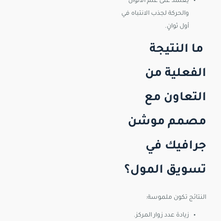
يعتمد على علم الألوان
والحركة لجذب الانتباه في
أول ثوانٍ.
ما النتيجة
الفعلية من
التعاون مع
مصمم موشن
جرافيك في
تسويق المول؟
النتائج تكون ملموسة:
زيادة عدد زوار المركز.