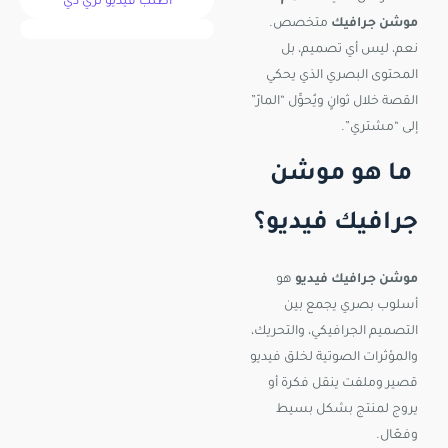
اطلب فيديو ثري دي
موشن جرافيك
متخصص.
نعم، ليس أي تصميم، بل
المحتوى البصري الذي يحكي
القصة خلال ثوانٍ ويُحوِّل “المارّ”
إلى “مشتري”.
ما هو موشن
جرافيك فيديو؟
موشن جرافيك فيديو
هو
أسلوب بصري يجمع بين
التصميم الجرافيكي، والتحريك،
والمؤثرات الصوتية لخلق فيديو
قصير وملفت ينقل فكرة أو
يروج لمنتج بشكل بسيط
وفعّال.