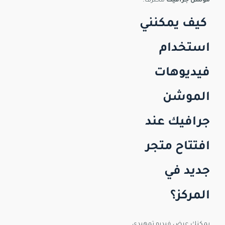
موشن جرافيك
محترف.
كيف يمكنني
استخدام
فيديوهات
الموشن
جرافيك عند
افتتاح متجر
جديد في
المركز؟
يمكنك عرض فيديو تمهيدي