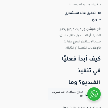
بطريقة بسيطة وفعالة.
10. تحقيق عائد استثماري
سريع
لأن
موشن جرافيك فيديو
يحفز
الشراء أو التسجيل خلال دقائق،
يعود الاستثمار أسرع مقارنة
بالإعلانات النصية أو الثابتة.
كيف أبدأ فعليًا
في تنفيذ
الفيديو؟ وما
تحتاج مساعدة؟
خلنا نسولف
هي الخطوات؟
💬