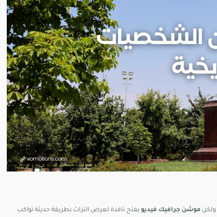
 ولكن
موشن جرافيك فيديو
يفتح نافذة لعرض التراث بطريقة حديثة تواكب