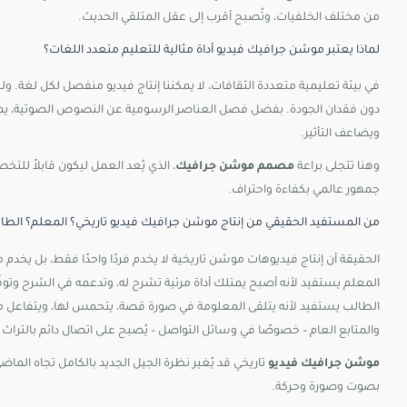
من
مختلف
الخلفيات،
وتُصبح
أقرب
إلى
عقل
المتلقي
الحديث.
لماذا يعتبر موشن جرافيك فيديو أداة مثالية للتعليم متعدد اللغات؟
في بيئة تعليمية متعددة الثقافات، لا يمكننا إنتاج فيديو منفصل لكل لغة. و
دون فقدان الجودة. بفضل فصل العناصر الرسومية عن النصوص الصوتية، يمكن
ويضاعف التأثير.
وهنا تتجلى براعة
مصمم موشن جرافيك
، الذي يُعد العمل ليكون قابلاً للت
جمهور عالمي بكفاءة واحتراف.
من
المستفيد
الحقيقي
من
إنتاج
موشن
جرافيك
فيديو
تاريخي؟
المعلم؟
الطا
الحقيقة
أن
إنتاج
فيديوهات
موشن
تاريخية
لا
يخدم
فردًا
واحدًا
فقط،
بل
يخدم
م
المعلم
يستفيد
لأنه
أصبح
يمتلك
أداة
مرئية
تشرح
له،
وتدعمه
في
الشرح
وتوف
الطالب
يستفيد
لأنه
يتلقى
المعلومة
في
صورة
قصة،
يتحمس
لها،
ويتفاعل
م
والمتابع
العام –
خصوصًا
في
وسائل
التواصل –
يُصبح
على
اتصال
دائم
بالتراث
موشن
جرافيك
فيديو
تاريخي
قد
يُغير
نظرة
الجيل
الجديد
بالكامل
تجاه
الماض
بصوت
وصورة
وحركة.