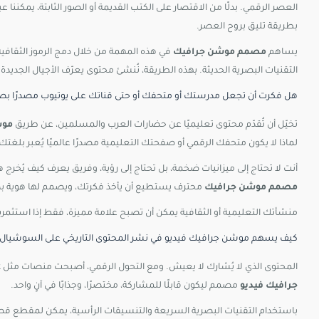
العصر الرقمي. بدلًا من الاقتصار على الكتب القديمة أو الصور الثابتة، يمكننا ع
بطريقة تليق بروح العصر.
يساهم
مصمم موشن جرافيك
في هذه المهمة من خلال دمج الرموز الثقافية،
التقنيات البصرية الحديثة. بهذه الطريقة، نُنشئ محتوى يعرّف الأجيال الج
هل
فكرت
أن
تجعل
مدرستك
أو
متحفك
أو
حتى
قناتك
على
يوتيوب
مصدرًا
بصر
تخيّل
أن
تُقدّم
محتوى
تعليميًا
عن
حضارات
العرب
والمسلمين،
عن
طريق
مو
لماذا
لا
يكون
متحفك
الرقمي
أو
صفحتك
التعليمية
مصدرًا
عالميًا
يُعبر
بلغتك
أنت
لا
تحتاج
إلى
ميزانيات
ضخمة،
بل
تحتاج
إلى
رؤية،
وفريق
يعرف
كيف
يُخرج
ه
مصمم
موشن
جرافيك
محترف
يستطيع
أن
يأخذ
فكرتك،
ويصمم
لها
هوية
ب
منشأتك
التعليمية
أو
الثقافية
يمكن
أن
تصبح
علامة
مميزة،
فقط
إذا
استثمر
كيف يسهم موشن جرافيك فيديو في نشر المحتوى التاريخي على السوشيال م
المحتوى الذي لا يُشارك لا يعيش. ومع التحول الرقمي، أصبحت منصات مثل TikTok وInstagram وYouTube ساحات رئيسية لنشر الثقافة والمعرفة.
جرافيك فيديو
مصمم ليكون قابلًا للمشاركة، مختصرًا، وجذابًا في آنٍ واحد.
باستخدام التقنيات البصرية السريعة والتنسيقات الرأسية، يمكن لمقطع قصير ع