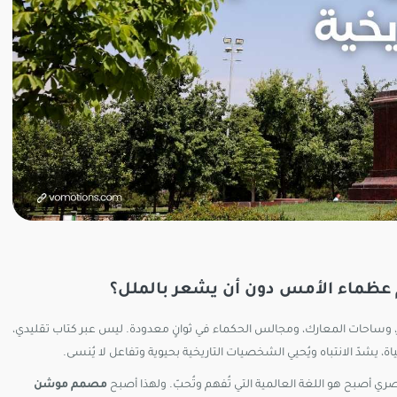
 عظماء الأمس دون أن يشعر بالملل؟
وساحات المعارك، ومجالس الحكماء في ثوانٍ معدودة. ليس عبر كتاب تقليدي،
ة، يشدّ الانتباه ويُحيي الشخصيات التاريخية بحيوية وتفاعل لا يُنسى.
 أصبح هو اللغة العالمية التي تُفهم وتُحبّ. ولهذا أصبح
مصمم موشن