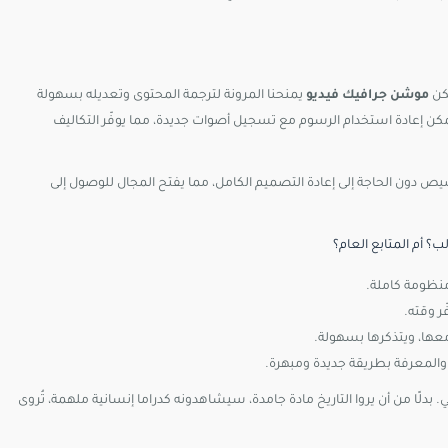
لكن
موشن جرافيك فيديو
يمنحنا المرونة لترجمة المحتوى وتعديله بسهولة
 إعادة استخدام الرسوم مع تسجيل أصوات جديدة، مما يوفّر التكاليف
خصيص دون الحاجة إلى إعادة التصميم الكامل، مما يفتح المجال للوصول إلى
لب؟
أم
المتابع
العام؟
نظومة
كاملة.
ّر
وقته.
عها،
ويتذكرها
بسهولة.
والمعرفة
بطريقة
جديدة
ومبهرة.
ي.
بدلًا
من
أن
يروا
التاريخ
مادة
جامدة،
سيشاهدونه
كدراما
إنسانية
ملهمة،
تُروى