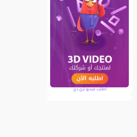
اطلب فيديو ثري دي