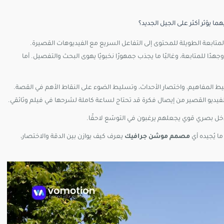
يهما
يؤثر
أكثر
على
الجيل
الجديد؟
لمتابعة
الطويلة
للمحتوى
إلى
التفاعل
السريع
مع
الفيديوهات
القصيرة.
وجهدًا
للمتابعة،
وغالبًا
ما
يجذب
جمهورًا
نخبويًا
يهوى
البحث
والتفصيل.
أما
يط
المفاهيم،
واختصار
الأحداث،
وتسليط
الضوء
على
النقاط
الأهم
في
القصة.
لفيديو
القصير
من
إيصال
فكرة
قد
تحتاج
لساعة
كاملة
لشرحها
في
فيلم
وثائقي.
خل
بصري
قوي
يجعلهم
يرغبون
في
التوسّع
لاحقًا.
ما
يُجيده
أي
مصمم
موشن
جرافيك
يعرف
كيف
يوازن
بين
الدقة
والاختصار،