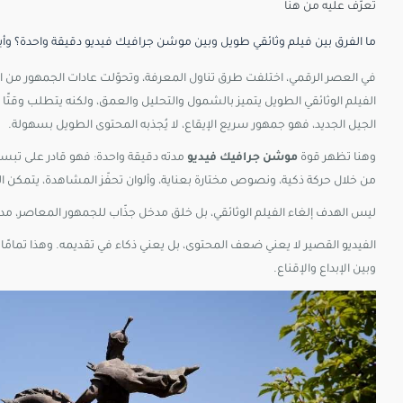
تعرّف
عليه
من
هنا
ما
الفرق
بين
فيلم
وثائقي
طويل
وبين
موشن
جرافيك
فيديو
دقيقة
واحدة؟
وأ
في
العصر
الرقمي،
اختلفت
طرق
تناول
المعرفة،
وتحوّلت
عادات
الجمهور
من
ا
الفيلم
الوثائقي
الطويل
يتميز
بالشمول
والتحليل
والعمق،
ولكنه
يتطلب
وقتًا
الجيل
الجديد،
فهو
جمهور
سريع
الإيقاع،
لا
يُجذبه
المحتوى
الطويل
بسهولة.
وهنا
تظهر
قوة
موشن
جرافيك
فيديو
مدته
دقيقة
واحدة:
فهو
قادر
على
تبس
من
خلال
حركة
ذكية،
ونصوص
مختارة
بعناية،
وألوان
تحفّز
المشاهدة،
يتمكن
ا
ليس
الهدف
إلغاء
الفيلم
الوثائقي،
بل
خلق
مدخل
جذّاب
للجمهور
المعاصر،
مد
الفيديو
القصير
لا
يعني
ضعف
المحتوى،
بل
يعني
ذكاء
في
تقديمه.
وهذا
تمامًا
وبين
الإبداع
والإقناع.