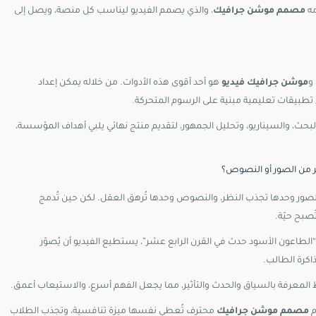
مه
مصمم موشن جرافيك
، والذي يصمم الفيديو ليناسب كل منصة، ويصل إلى
و
موشن جرافيك فيديو
هو أحد أقوى هذه الأدوات. من خلاله يمكن إعداد
ء تطبيقات تعليمية مبنية على الرسوم المتحركة.
بحث، والسيناريو، وتحليل الجمهور، لتقديم منتج نهائي يلبي أهداف المؤسسة،
ر
من
الصور
أو
النصوص؟
لصور
وحدها
تجذب
النظر،
والنصوص
وحدها
تُرهق
العقل.
لكن
حين
تُدمج
ُصبح
حيّة.
الطاعون
الأسود
حدث
في
القرن
الرابع
عشر”،
يستطيع
الفيديو
أن
يُصوّر
اكرة
الطالب.
ط
المعرفة
بالسياق
والحدث
والتأثير،
مما
يجعل
الفهم
أسرع،
والاستيعاب
أعمق.
م
مصمم
موشن
جرافيك
محترف
تُعطي
نفسها
ميزة
تنافسية،
وتجذب
الطلاب