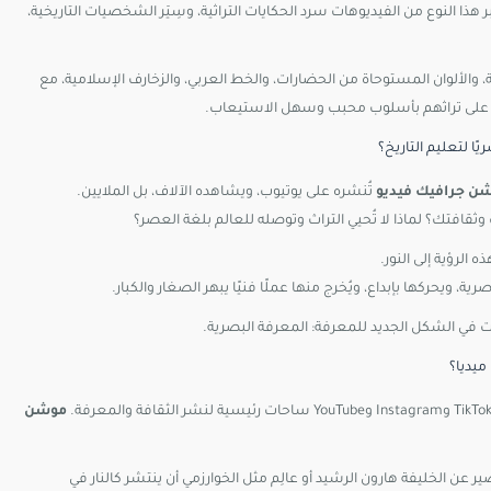
بر هذا النوع من الفيديوهات سرد الحكايات التراثية، وسِيَر الشخصيات التاريخية،
 والألوان المستوحاة من الحضارات، والخط العربي، والزخارف الإسلامية، مع
ديدة على تراثهم بأسلوب محبب وسهل الاستيعاب.
يًا
لتعليم
التاريخ؟
شن
جرافيك
فيديو
تُنشره
على
يوتيوب،
ويشاهده
الآلاف،
بل
الملايين.
وثقافتك؟
لماذا
لا
تُحيي
التراث
وتوصله
للعالم
بلغة
العصر؟
ذه
الرؤية
إلى
النور.
صرية،
ويحركها
بإبداع،
ويُخرج
منها
عملًا
فنيًا
يبهر
الصغار
والكبار.
ت
في
الشكل
الجديد
للمعرفة:
المعرفة
البصرية.
يديا؟
موشن
ن الخليفة هارون الرشيد أو عالِم مثل الخوارزمي أن ينتشر كالنار في