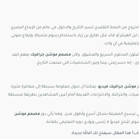
 الخروج من النمط التقليدي لسرد التاريخ والدخول في عالم من الإبداع البصري
بن الهيثم أو قائد مثل طارق بن زياد باستخدام رسوم متحركة، وإيقاع صوتي
عليمية في آنٍ واحد.
يفضلون المحتوى السريع والمشوق. ولأن
مصمم موشن جرافيك
يفهم كيف
 – إنه جسر زمني بيننا وبين الشخصيات التي صنعت التاريخ.
م
موشن جرافيك فيديو
، يمكننا أن نحول معلومة بسيطة إلى مغامرة مثيرة.
يات، والخرائط، والاختراعات القديمة أمام أعين المشاهدين بطريقة مبسطة
هم في ترسيخ المعرفة بشكل أسرع وأطول مدى. وهنا يأتي دور
مصمم موشن
ليُنتج فيديوً لا يُنسى ويؤدي دوره التعليمي بكفاءة.
ّاب؟
هذا
المقال
سيفتح
لك
آفاقًا
جديدة: