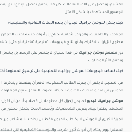
الهشيم، ويحصل على آلاف التفاعلات. كل هذا يتحقق بفضل الإبداع الذي يقد
الجمهور المستهدف بالشكل الأمثل.
كيف يمكن لموشن جرافيك فيديو أن يخدم الجهات الثقافية والتعليمية؟
المتاحف، والجامعات، والمراكز الثقافية تحتاج إلى أدوات جديدة لجذب الجمهور، 
محتوى للزيارات الافتراضية، أو إنتاج فيديوهات تعليمية تفاعلية، أو حتى إنشا
دور
مصمم موشن جرافيك
في هذا السياق لا يقتصر على الرسم، بل يشمل ال
ويحقق الأثر المطلوب.
كيف
تساعد
فيديوهات
الموشن
جرافيك
التعليمية
على
ترسيخ
المعلومة
أكث
في
التعليم،
لا
يكفي
أن
يعرف
الطالب
المعلومة؛
الأهم
أن
يفهمها
ويتذكرها.
ا
الحواس
في
فيديو
متحرك –
الصورة،
الحركة،
الصوت،
التفاعل –
فإن
المعلومة
ت
موشن
جرافيك
فيديو
تعليمي
يُحوّل
كل
معلومة
إلى
قصة.
بدلًا
من
أن
تقول: “
المشهد،
يُظهر
البيئة،
يعرض
الشخصيات،
ويُجسّد
الحدث
بشكل
محفور
في
ذ
الميزة
الكبرى
أن
الموشن
لا
يخاطب
العيون
فقط،
بل
يخاطب
المشاعر،
ويرب
المعلم
اليوم
يحتاج
إلى
أدوات
تُثري
شرحه،
والمؤسسة
التعليمية
التي
تستخد