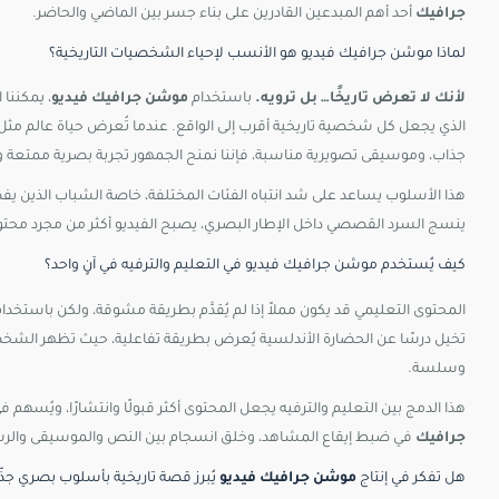
جرافيك
أحد أهم المبدعين القادرين على بناء جسر بين الماضي والحاضر.
لماذا موشن جرافيك فيديو هو الأنسب لإحياء الشخصيات التاريخية؟
لأنك لا تعرض تاريخًا… بل ترويه.
باستخدام
موشن جرافيك فيديو
، يمكننا
الذي يجعل كل شخصية تاريخية أقرب إلى الواقع. عندما تُعرض حياة عالم مثل ا
جذاب، وموسيقى تصويرية مناسبة، فإننا نمنح الجمهور تجربة بصرية ممتعة وت
هذا الأسلوب يساعد على شد انتباه الفئات المختلفة، خاصة الشباب الذين 
ينسج السرد القصصي داخل الإطار البصري، يصبح الفيديو أكثر من مجرد محتوى
كيف يُستخدم موشن جرافيك فيديو في التعليم والترفيه في آنٍ واحد؟
المحتوى التعليمي قد يكون مملاً إذا لم يُقدَّم بطريقة مشوقة، ولكن باستخدا
تخيل درسًا عن الحضارة الأندلسية يُعرض بطريقة تفاعلية، حيث تظهر الشخص
وسلسة.
هذا الدمج بين التعليم والترفيه يجعل المحتوى أكثر قبولًا وانتشارًا، ويُس
جرافيك
في ضبط إيقاع المشاهد، وخلق انسجام بين النص والموسيقى والرسوم، 
هل
تفكر
في
إنتاج
موشن
جرافيك
فيديو
يُبرز
قصة
تاريخية
بأسلوب
بصري
جذ