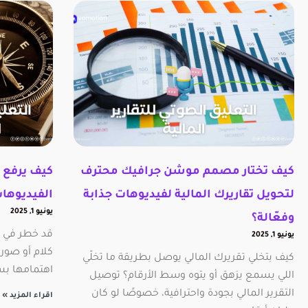
كيف تختار مصمم موشن جرافيك محترف
كيف يرفع 
لتحويل تقاريرك المالية لفيديوهات جذابة
الفيديوهات
يونيو 1, 2025
وفعّالة؟
قد خطر في ب
يونيو 1, 2025
كلام أو صور 
كيف بتخلي تقريرك المالي يوصل بطريقة ما تخلّي
اهتمامها بس
اللي يسمع يزهق أو يتوه وسط الأرقام؟ توصيل
التقرير المالي بجودة واحترافية، خصوصًا لو كان
اقراء المزيد »