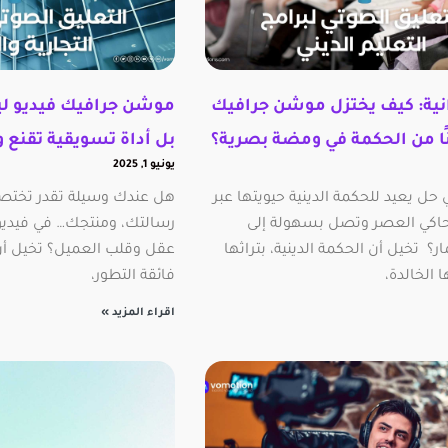
انية: كيف يختزل موشن جرافيك
موشن جرافيك فيديو ل
ًا من الحكمة في ومضة بصرية؟
بل أداة تسويقية تقنع و
يونيو 1, 2025
ل يعيد للحكمة الدينية حيويتها عبر
هل عندك وسيلة تقدر تختصر
اكي العصر وتصل بسهولة إلى
رسالتك، ومنتجك… في فيديو
ر؟ تخيل أن الحكمة الدينية، بتراثها
عقل وقلب العميل؟ تخيل أن 
 الخالدة،
فائقة التطور،
اقراء المزيد »