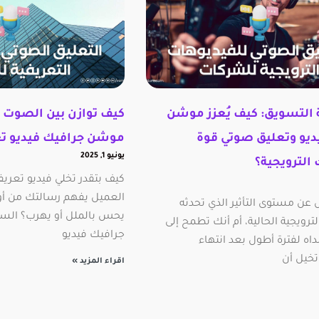
التسويق: كيف يُعزز موشن
كيف توازن بين الصوت 
ديو وتعليق صوتي قوة
موشن جرافيك فيديو تع
يونيو 1, 2025
الترويجية؟
كيف بتقدر تخلي فيديو تعري
العميل يفهم رسالتك من أول
عن مستوى التأثير الذي تحدثه
يحس بالملل أو يهرب؟ الس
ترويجية الحالية، أم أنك تطمح إلى
جرافيك فيديو
صداه لفترة أطول بعد انتهاء
خيل أن
اقراء المزيد »