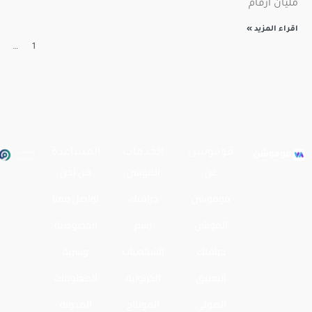
مليان أرقام
اقراء المزيد »
…
1
فوموشن
الخدمات
المساعدة
عن
الموشن
من نحن
فوموشن
جرافيك
تواصل معنا
الموشن
رسم
الخصوصية
جرافيك
الشخصيات
وسرية
التعليق
الكرتونية
المعلومات
الصوتي
المونتاج
المدونة