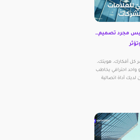
يس مجرد تصميم…
تؤثر
 كل أفكارك، هويتك،
 واحد احترافي يخاطب
لديك أداة اتصالية