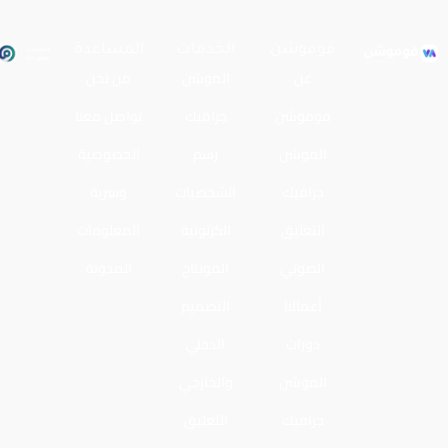
فوموشن
الخدمات
المساعدة
عن
الموشن
من نحن
فوموشن
جرافيك
تواصل معنا
الموشن
رسم
الخصوصية
جرافيك
الشخصيات
وسرية
التعليق
الكرتونية
المعلومات
الصوتي
المونتاج
المدونة
أعمالنا
التصميم
دورات
الدخلي
الموشن
والخارجي
جرافيك
التعليق