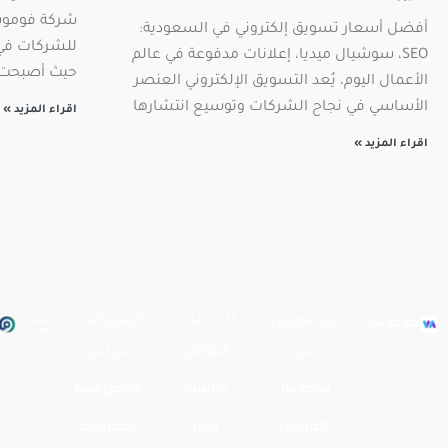
شركة فوموشن
أفضل أسعار تسويق إلكتروني في السعودية:
للشركات في ا
SEO، سوشيال ميديا، إعلانات مدفوعة في عالم
حيث أصبحت ا
الأعمال اليوم، يُعد التسويق الإلكتروني العنصر
الأساسي في نجاح الشركات وتوسيع انتشارها
اقراء المزيد »
اقراء المزيد »
فوموشن
الخدمات
المساعدة
عن
الموشن
من نحن
فوموشن
جرافيك
تواصل معنا
الموشن
رسم
الخصوصية