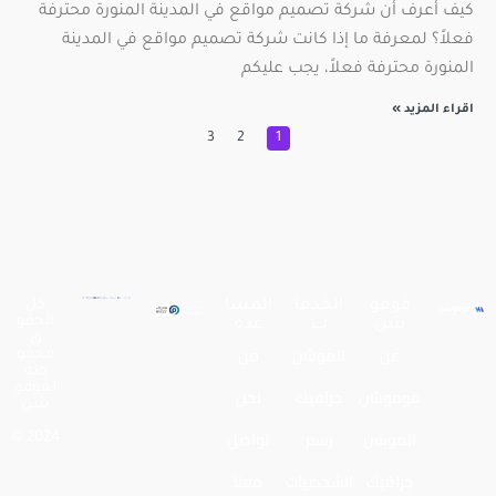
كيف أعرف أن شركة تصميم مواقع في المدينة المنورة محترفة
فعلاً؟ لمعرفة ما إذا كانت شركة تصميم مواقع في المدينة
المنورة محترفة فعلاً، يجب عليكم
اقراء المزيد »
3
2
1
فومو
الخدما
المسا
كل
الحقو
شن
ت
عدة
ق
عن
الموشن
من
محفو
ظة
لـفومو
فوموشن
جرافيك
نحن
شن
الموشن
رسم
تواصل
2024 ©
جرافيك
الشخصيات
معنا