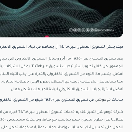
كيف يمكن لتسويق المحتوى عبر TikTok أن يساهم في نجاح التسويق الالكتروني؟
يعد تسويق المحتوى عبر TikTok من أبرز وسائل التسويق الا
الجمهور. من خلال تطوير استراتيج
أفضل. يتسم هذا النوع من التسويق الالكتروني بالقدرة على جذب انتباه الم
أفضل استراتيجيات التسويق الالكتروني لزيادة المبيعات بشكل فعال.
خدمات
فوموشن
في تسويق المحتوى عبر TikTok كجزء من التسويق الالكتروني الشامل
شركة فوموشن تتميز ب
العمل على تحسين أداء الحسابات وإعداد حملات دعائية مدفوعة، نعمل على 