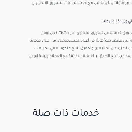
الظهور الرقمي وزيادة المبيعات. لدينا الخبرة في إدارة حملات تسويق المحتوى عبر TikTok بما يتماشى مع أحدث اتجاهات التسويق الالكتروني
، نستخدم استراتيجيات التسويق الالكتروني المتقدمة لتسويق خدماتنا في تسويق المحتوى عبر TikTok. نحن نؤمن
تي تشهد نمواً هائلًا في أعداد المستخدمين. من خلال خدماتنا
دة التفاعل على TikTok، مما يساهم في جذب المزيد من المتابعين وتحقيق نتائج ملموسة في المبيعات.
اسع ومتفاعل، ويعد من أنجح الطرق لبناء علاقات دائمة مع العملاء وزيادة الوعي
خدمات ذات صلة