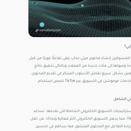
لكتروني التي تتيح للمسوقين إنشاء محتوى مرئي جذاب يلقى تفاعلًا فوريًا من قبل
يات تسويق عبر TikTok، يمكن للشركات زيادة وصولها إلى فئات جديدة من العملاء، وبالتالي تحقيق نتائج
تابعين بشكل سريع بفضل الأسلوب المبتكر في تقديم المحتوى،
مما يساعد على بناء علاقة وثيقة مع العملاء وتعزيز الوعي بالعلامة التجارية. خدمات فوموشن في التسويق عبر TikTok تضمن استخدام
تقديم خدمات تسويق المحتوى عبر TikTok كجزء من استراتيجيات التسويق الالكتروني الشاملة التي نقدمها. نساعد
عملاءنا على تطوير محتوى مميز يتناسب مع ثقافة وتوجهات مستخدمي TikTok، مما يجعل التسويق الالكتروني أكثر فعالية ونجاحًا. من خلال
زيادة التفاعل مع المحتوى المنشور، مما يساهم في تحسين