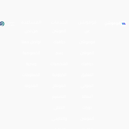
فوموشن
الخدمات
المساعدة
عن
الموشن
من نحن
فوموشن
جرافيك
تواصل معنا
الموشن
رسم
الخصوصية
جرافيك
الشخصيات
وسرية
التعليق
الكرتونية
المعلومات
الصوتي
المونتاج
المدونة
أعمالنا
التصميم
دورات
الدخلي
الموشن
والخارجي