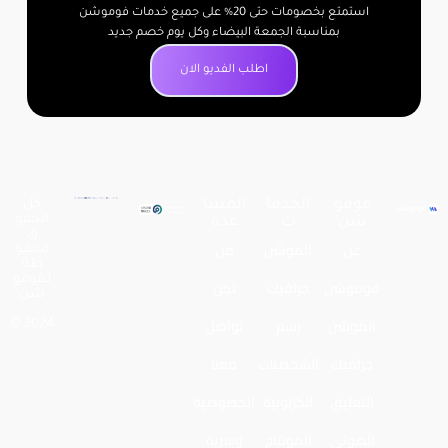
استمتع بخصومات حتى 20% على جميع خدمات فوموشن
بمناسبة الجمعة البيضاء وكل يوم خصم جديد
اطلب الفديو الان
فومو
الخدما
المسا
كل
الحقو
شن
ت
عدة
ق
عن
الموشن
من
محفو
ظة
لـفومو
فوموشن
جرافيك
نحن
شن
الموشن
رسم
تواصل
2024 ©
جرافيك
الشخصيات
معنا
التعليق
الكرتونية
الخصوصية
الصوتي
المونتاج
وسرية