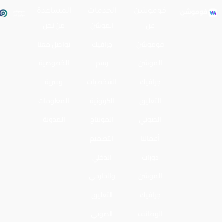
فوموشن
الخدمات
المساعدة
عن
الموشن
من نحن
فوموشن
جرافيك
تواصل معنا
الموشن
رسم
الخصوصية
جرافيك
الشخصيات
وسرية
التعليق
الكرتونية
المعلومات
الصوتي
المونتاج
المدونة
أعمالنا
التصميم
دورات
الدخلي
الموشن
والخارجي
جرافيك
التعليق
الوظائف
الصوتي