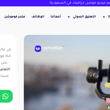
 فيديو موشن جرافيك في السعودية
التعليق الصوتي
أعمالنا
الوظائف
متجر فوموشن
ت
في عالم
أداة قو
نحن 
التعلي
لنساع