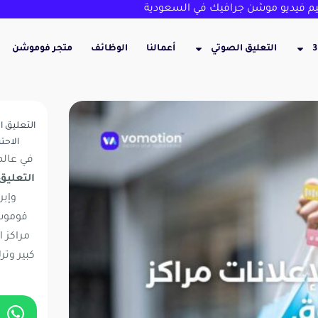
 فيديو موشن جرافيك في السعودية
التعليق الصوتي
أعمالنا
الوظائف
متجر فوموشن
التعليق 
الاحت
في عالم
التعليق
وإبر
فومو
مراكز 
كبير وتر
ا