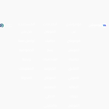
فوموشن
الخدمات
المساعدة
عن
الموشن
من نحن
فوموشن
جرافيك
تواصل معنا
الموشن
رسم
الخصوصية
جرافيك
الشخصيات
وسرية
التعليق
الكرتونية
المعلومات
الصوتي
المونتاج
المدونة
أعمالنا
التصميم
دورات
الدخلي
الموشن
والخارجي