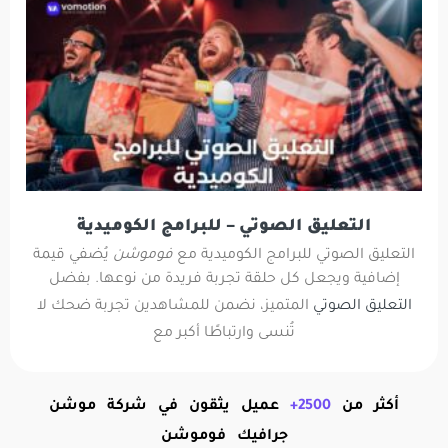
التعليق الصوتي – للبرامج الكوميدية
التعليق الصوتي للبرامج الكوميدية مع
فوموشن
يُضفي قيمة
إضافية ويجعل كل حلقة تجربة فريدة من نوعها. بفضل
التعليق الصوتي
المتميز، نضمن للمشاهدين تجربة ضحك لا
تُنسى وارتباطًا أكبر مع
أكثر من
2500+
عميل يثقون في شركة موشن
جرافيك فوموشن