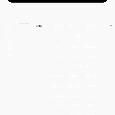
فومو
الخدما
المسا
كل
الحقو
شن
ت
عدة
ق
عن
الموشن
من
محفو
ظة
لـفومو
فوموشن
جرافيك
نحن
شن
الموشن
رسم
تواصل
2024 ©
جرافيك
الشخصيات
معنا
التعليق
الكرتونية
الخصوصية
الصوتي
المونتاج
وسرية
أعمالنا
التصميم
المعلومات
دورات
الدخلي
المدونة
الموشن
والخارجي