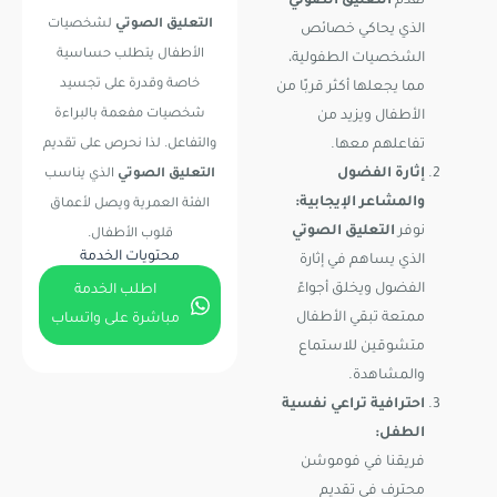
نقدم
التعليق الصوتي
التعليق الصوتي
لشخصيات
الذي يحاكي خصائص
الأطفال يتطلب حساسية
الشخصيات الطفولية،
خاصة وقدرة على تجسيد
مما يجعلها أكثر قربًا من
شخصيات مفعمة بالبراءة
الأطفال ويزيد من
والتفاعل. لذا نحرص على تقديم
تفاعلهم معها.
إثارة الفضول
التعليق الصوتي
الذي يناسب
والمشاعر الإيجابية:
الفئة العمرية ويصل لأعماق
نوفر
التعليق الصوتي
قلوب الأطفال.
محتويات الخدمة
الذي يساهم في إثارة
الفضول ويخلق أجواءً
اطلب الخدمة
ممتعة تبقي الأطفال
مباشرة على واتساب
متشوقين للاستماع
والمشاهدة.
احترافية تراعي نفسية
الطفل:
فريقنا في فوموشن
محترف في تقديم