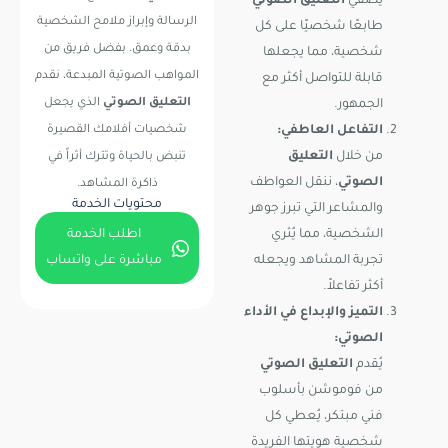
يضفي
التعليق الصوتي
الرسالة وإبراز ملامح الشخصية
طابعًا شخصيًا على كل
بدقة وعمق. بفضل فريق من
شخصية، مما يجعلها
المواهب الصوتية المبدعة، نقدم
قابلة للتواصل أكثر مع
التعليق الصوتي
الذي يجعل
الجمهور.
شخصيات أفلامك القصيرة
التفاعل العاطفي:
من خلال
التعليق
تنبض بالحياة وتترك أثراً في
الصوتي
، ننقل العواطف
ذاكرة المشاهد.
محتويات الخدمة
والمشاعر التي تبرز جوهر
اطلب الخدمة
الشخصية، مما يُثري
مباشرة على واتساب
تجربة المشاهد ويجعله
أكثر تفاعلاً.
التميز والإبداع في الأداء
الصوتي:
يُقدم
التعليق الصوتي
من فوموشن بأسلوب
فني مبتكر، يُعطي كل
شخصية هويتها الفريدة