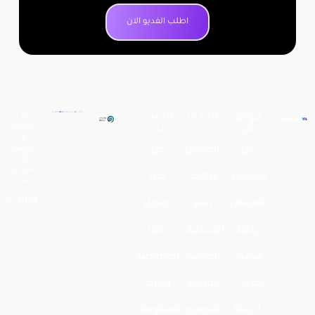
اطلب الفديو الان
فومو
الخدما
المسا
كل
الحقو
شن
ت
عدة
ق
عن
الموشن
من
محفو
ظة
لـفومو
فوموشن
جرافيك
نحن
شن
الموشن
رسم
تواصل
2024 ©
جرافيك
الشخصيات
معنا
التعليق
الكرتونية
الخصوصية
الصوتي
المونتاج
وسرية
أعمالنا
التصميم
المعلومات