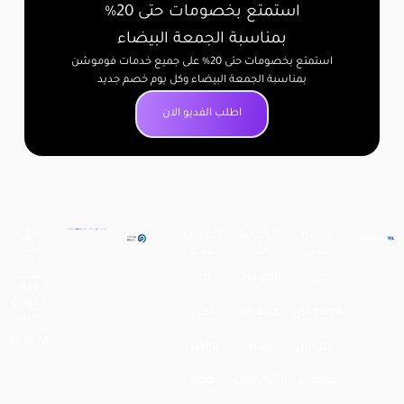
استمتع بخصومات حتى 20%
بمناسبة الجمعة البيضاء
استمتع بخصومات حتى 20% على جميع خدمات فوموشن
بمناسبة الجمعة البيضاء وكل يوم خصم جديد
اطلب الفديو الان
فومو
الخدما
المسا
كل
الحقو
شن
ت
عدة
ق
عن
الموشن
من
محفو
ظة
لـفومو
فوموشن
جرافيك
نحن
شن
الموشن
رسم
تواصل
2024 ©
جرافيك
الشخصيات
معنا