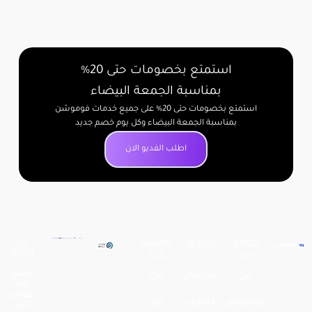
استمتع بخصومات حتى 20%
بمناسبة الجمعة البيضاء
استمتع بخصومات حتى 20% على جميع خدمات فوموشن
بمناسبة الجمعة البيضاء وكل يوم خصم جديد
اطلب الفديو الان
فومو
الخدما
المسا
كل
الحقو
شن
ت
عدة
ق
عن
الموشن
من
محفو
ظة
لـفومو
فوموشن
جرافيك
نحن
شن