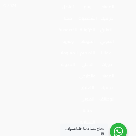
الموشن
رسم
تواصل
2024 ©
جرافيك
الشخصيات
معنا
التعليق
الكرتونية
الخصوصية
الصوتي
المونتاج
وسرية
أعمالنا
التصميم
المعلومات
دورات
الدخلي
المدونة
الموشن
والخارجي
جرافيك
التعليق
الوظائف
الصوتي
كتابة
السيناريو
تحتاج مساعدة؟
خلنا نسولف
💬