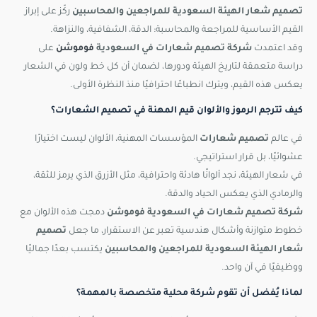
تصميم شعار الهيئة السعودية للمراجعين والمحاسبين
ركّز على إبراز
القيم الأساسية للمراجعة والمحاسبة: الدقة، الشفافية، والنزاهة.
وقد اعتمدت
شركة تصميم شعارات في السعودية
فوموشن
على
دراسة متعمقة لتاريخ الهيئة ودورها، لضمان أن كل خط ولون في الشعار
يعكس هذه القيم، ويترك انطباعًا احترافيًا منذ النظرة الأولى.
كيف تترجم الرموز والألوان قيم المهنة في تصميم الشعارات؟
في عالم
تصميم شعارات
المؤسسات المهنية، الألوان ليست اختيارًا
عشوائيًا، بل قرار استراتيجي.
في شعار الهيئة، نجد ألوانًا هادئة واحترافية، مثل الأزرق الذي يرمز للثقة،
والرمادي الذي يعكس الحياد والدقة.
شركة تصميم شعارات في السعودية فوموشن
دمجت هذه الألوان مع
خطوط متوازنة وأشكال هندسية تعبر عن الاستقرار، ما جعل
تصميم
شعار الهيئة السعودية للمراجعين والمحاسبين
يكتسب بعدًا جماليًا
ووظيفيًا في آن واحد.
لماذا يُفضل أن تقوم شركة محلية متخصصة بالمهمة؟