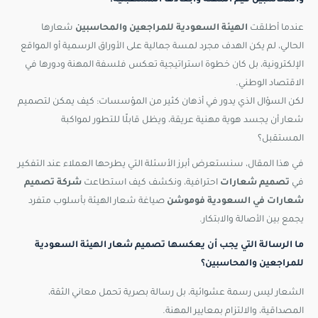
والمحاسبين قيم المهنة وأبعادها المستقبلية؟
عندما أطلقت
الهيئة السعودية للمراجعين والمحاسبين
شعارها
الحالي، لم يكن الهدف مجرد لمسة جمالية على الأوراق الرسمية أو المواقع
الإلكترونية، بل كان خطوة استراتيجية تعكس فلسفة المهنة ودورها في
الاقتصاد الوطني.
لكن السؤال الذي يدور في أذهان كثير من المؤسسات: كيف يمكن لتصميم
شعار أن يجسد هوية مهنية عريقة، ويظل قابلًا للتطور لمواكبة
المستقبل؟
في هذا المقال، سنستعرض أبرز الأسئلة التي يطرحها العملاء عند التفكير
في
تصميم شعارات
احترافية، ونكشف كيف استطاعت
شركة تصميم
شعارات في السعودية فوموشن
صياغة شعار الهيئة بأسلوب متفرد
يجمع بين الأصالة والابتكار.
ما الرسالة التي يجب أن يعكسها تصميم شعار الهيئة السعودية
للمراجعين والمحاسبين؟
الشعار ليس رسمة عشوائية، بل رسالة بصرية تحمل معاني الثقة،
المصداقية، والالتزام بمعايير المهنة.