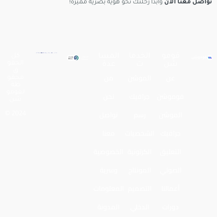
تواصل معنا الآن
وابدأ رحلتك نحو هوية بصرية مميزة!
فومو
الخدما
المسا
كل
الحقو
شن
ت
عدة
ق
عن
الموشن
من
محفو
ظة
لـفومو
فوموشن
جرافيك
نحن
شن
الموشن
رسم
تواصل
2024 ©
جرافيك
الشخصيات
معنا
التعليق
الكرتونية
الخصوصية
الصوتي
المونتاج
وسرية
أعمالنا
التصميم
المعلومات
دورات
الدخلي
المدونة