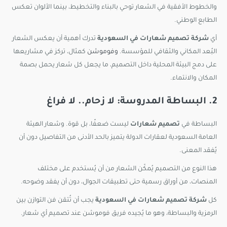
والخطوط الأفقية في الشعار توحي بالبناء والتخطيط، بينما الألوان تعكس
الطابع الوطني.
أي
شركة تصميم شعارات في السعودية
تدرك أهمية أن يعكس الشعار
البُعد المكاني والثقافي للمؤسسة.
وفوموشن
كمثال، تركز في مشاريعها
على دمج البيئة المحلية داخل التصميم، ما يجعل كل شعار يحمل بصمة
المكان والانتماء.
2. البساطة المدروسة: لا زحام.. لا فراغ
البساطة في
تصميم شعارات
ليست ضعفًا، بل قوة. وشعار الهيئة
العامة السعودية لعقارات الدولة يتميز بالحد الأدنى من التفاصيل دون أن
يُفقد المعنى.
هذا النوع من التصميم يُمكّن الشعار من أن يُستخدم على مختلف
المنصات، من أوراق رسمية حتى تطبيقات الجوال، دون أن يفقد وضوحه.
كل
شركة تصميم شعارات في السعودية
يجب أن تُتقن فن التوازن بين
الرمزية والبساطة، وهو ما يُجيده فريق فوموشن عند تصميم أي شعار.