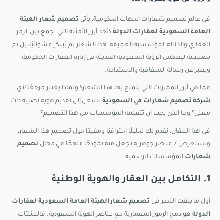
والرؤية في هوية بصرية واحدة؟
في عالم تصميم شعارات الجهات الحكومية، يأتي
تصميم شعار الهيئة
العامة السعودية لعقارات الدولة
كأحد أبرز الأمثلة التي تجمع بين الرمز
العقاري والدلالة المؤسسية العميقة. هذا الشعار لم يُبتكر عشوائيًا، بل تم
تصميمه ليعكس الرؤية السعودية الحديثة في إدارة العقارات الحكومية،
ويعبر عن رسالة الشفافية والاستدامة.
فما هي أبرز المميزات التي يتمتع بها هذا الشعار؟ ولماذا يعتبر مرجعًا لأي
شركة تصميم شعارات في السعودية
تسعى إلى تقديم هوية بصرية ذات
معنى؟ وما الذي يجب أن تتعلمه المؤسسات من هذا التصميم؟
في هذا المقال، نقدم لك تحليلًا احترافيًا ومفيدًا حول تصميم هذا الشعار،
ونستعرض 7 عناصر جوهرية تجعل منه نموذجًا ملهمًا في مجال
تصميم
شعارات
المؤسسات الرسمية.
1. التكامل بين العقار والهوية الوطنية
أول ما يلفت النظر في
تصميم شعار الهيئة العامة السعودية لعقارات
الدولة
هو دمج الرموز المعمارية مع عناصر الهوية السعودية. فالمثلثات