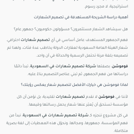
استراتيجية، لا مجرد رسوم.
أهمية دراسة الشريحة المستهدفة في تصميم الشعارات
هل سيشاهد الشعار مستثمرون؟ مسؤولون حكوميون؟ جمهور عام؟
فهم الجمهور المستهدف عامل أساسي في أي
تصميم شعارات
احترافي.
شعار الهيئة العامة السعودية لعقارات الدولة يخاطب عدة فئات، ولهذا تم
تصميمه بلغة مرنة تحتمل الرسمية والحداثة في آن واحد.
فوموشن
، بصفتها
شركة تصميم شعارات في السعودية
، تبدأ دائمًا
دراساتها من فهم الجمهور، ثم تبني عناصر التصميم بناءً عليه.
لماذا فوموشن هي خيارك الأفضل لتصميم شعار يعكس رؤيتك؟
لأننا في
فوموشن
لا نقدم
تصميم شعارات
تقليدية، بل نؤمن أن كل
مؤسسة تستحق أن يُعبّر عنها شعار يحمل رسالتها وقيمها.
في كل مشروع ننجزه كـ
شركة تصميم شعارات في السعودية
، نبدأ من
فهم المؤسسة، جمهورها، ومجالها، ونحوّل هذه المعطيات إلى لغة بصرية
متكاملة.