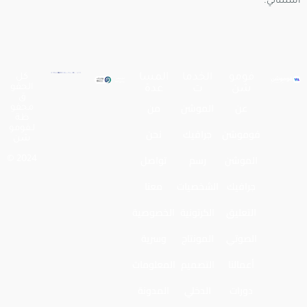
استثنائي.
فومو
الخدما
المسا
كل
الحقو
شن
ت
عدة
ق
عن
الموشن
من
محفو
ظة
لـفومو
فوموشن
جرافيك
نحن
شن
الموشن
رسم
تواصل
2024 ©
جرافيك
الشخصيات
معنا
التعليق
الكرتونية
الخصوصية
الصوتي
المونتاج
وسرية
أعمالنا
التصميم
المعلومات
دورات
الدخلي
المدونة