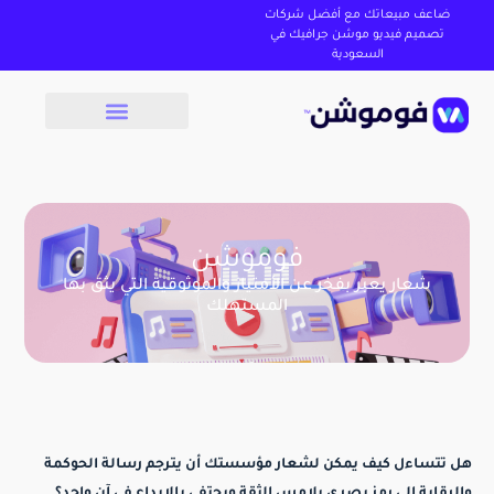
ضاعف مبيعاتك مع أفضل شركات
تصميم فيديو موشن جرافيك في
السعودية
فوموشن
شعار يعبر بفخر عن الأمتياز والموثوقية التي يثق بها
المستهلك
هل تتساءل كيف يمكن لشعار مؤسستك أن يترجم رسالة الحوكمة