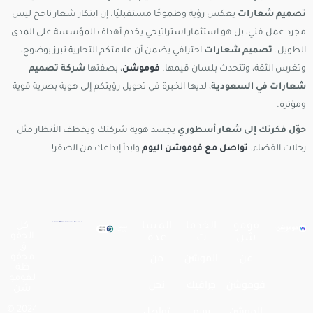
تصميم شعارات
يعكس رؤية وطموحًا مستقبليًا. إن ابتكار شعار ناجح ليس
مجرد عمل فني، بل هو استثمار استراتيجي يخدم أهداف المؤسسة على المدى
الطويل.
تصميم شعارات
احترافي يضمن أن علامتكم التجارية تبرز بوضوح،
وتغرس الثقة، وتتحدث بلسان قيمها.
فوموشن
، بصفتها
شركة تصميم
شعارات في السعودية
، لديها الخبرة في تحويل رؤيتكم إلى هوية بصرية قوية
ومؤثرة.
حوّل فكرتك إلى شعار أسطوري
يجسد هوية شركتك ويخطف الأنظار مثل
رحلات الفضاء.
تواصل مع فوموشن اليوم
وابدأ إبداعك من الصفر!
فومو
الخدما
المسا
كل
الحقو
شن
ت
عدة
ق
عن
الموشن
من
محفو
ظة
لـفومو
فوموشن
جرافيك
نحن
شن
الموشن
رسم
تواصل
2024 ©