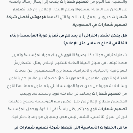
والمهنية. هذا النوع من
تصميم شعارات
يهدف إلى إيصال رسالة واضحة
عن التوازن بين الرقابة المسؤولة ودعم الابتكار الإعلامي. إن هذا
تصميم
شعارات
مدروس بعمق يثبت الخبرة التي تقدمها
فوموشن
أفضل
شركة
تصميم شعارات في السعودية
.
هل يمكن لشعار احترافي أن يساهم في تعزيز هوية المؤسسة وبناء
الثقة في قطاع حساس مثل الإعلام؟
شعار احترافي هو الأداة البصرية الأقوى في بناء هوية المؤسسة وتعزيز
مصداقيتها. في سياق الهيئة العامة لتنظيم الإعلام، يمثل الشعار رمزًا
للموثوقية، والحيادية، والاحترافية. عندما يرى المستفيدون من خدمات
الهيئة (منتجون، إعلاميون، الجمهور) شعارًا مصممًا ببراعة، فإنهم يتلقون
رسالة لا شعورية عن مدى جدية المؤسسة التي يتعاملون معها. هذا النوع
من
تصميم شعارات
يساعد في بناء ثقة قوية ومستدامة، ويجذب
المهتمين بقطاع الإعلام من خلال عكس قيم المؤسسة بوضوح وفاعلية.
تصميم شعارات
قوي ومبتكر يظل راسخًا في الذاكرة، ويجعل المؤسسة
تبرز في سوق تنافسي. الشعار ليس مجرد رسم، بل هو وعد بالاحترافية.
ما هي الخطوات الأساسية التي تتبعها شركة تصميم شعارات في