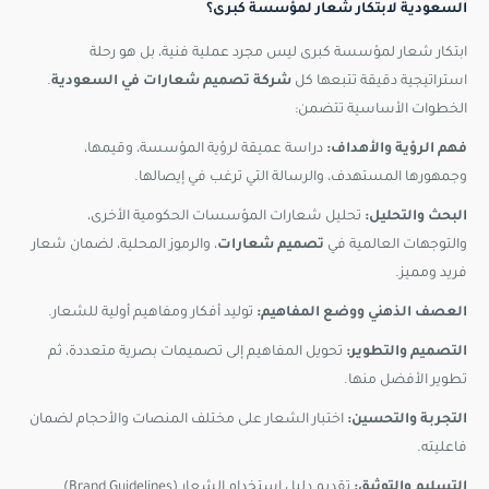
السعودية لابتكار شعار لمؤسسة كبرى؟
ابتكار شعار لمؤسسة كبرى ليس مجرد عملية فنية، بل هو رحلة
استراتيجية دقيقة تتبعها كل
شركة تصميم شعارات في السعودية
.
الخطوات الأساسية تتضمن:
فهم الرؤية والأهداف:
دراسة عميقة لرؤية المؤسسة، وقيمها،
وجمهورها المستهدف، والرسالة التي ترغب في إيصالها.
البحث والتحليل:
تحليل شعارات المؤسسات الحكومية الأخرى،
والتوجهات العالمية في
تصميم شعارات
، والرموز المحلية، لضمان شعار
فريد ومميز.
العصف الذهني ووضع المفاهيم:
توليد أفكار ومفاهيم أولية للشعار.
التصميم والتطوير:
تحويل المفاهيم إلى تصميمات بصرية متعددة، ثم
تطوير الأفضل منها.
التجربة والتحسين:
اختبار الشعار على مختلف المنصات والأحجام لضمان
فاعليته.
التسليم والتوثيق:
تقديم دليل استخدام الشعار (Brand Guidelines)