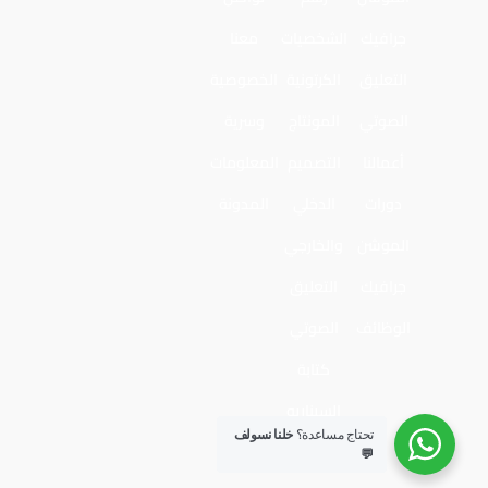
جرافيك
الشخصيات
معنا
التعليق
الكرتونية
الخصوصية
الصوتي
المونتاج
وسرية
أعمالنا
التصميم
المعلومات
دورات
الدخلي
المدونة
الموشن
والخارجي
جرافيك
التعليق
الوظائف
الصوتي
كتابة
السيناريو
تحتاج مساعدة؟
خلنا نسولف
💬