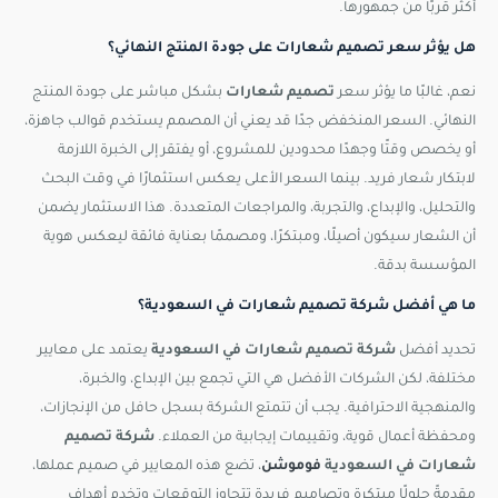
أكثر قربًا من جمهورها.
هل يؤثر سعر تصميم شعارات على جودة المنتج النهائي؟
نعم، غالبًا ما يؤثر سعر
تصميم شعارات
بشكل مباشر على جودة المنتج
النهائي. السعر المنخفض جدًا قد يعني أن المصمم يستخدم قوالب جاهزة،
أو يخصص وقتًا وجهدًا محدودين للمشروع، أو يفتقر إلى الخبرة اللازمة
لابتكار شعار فريد. بينما السعر الأعلى يعكس استثمارًا في وقت البحث
والتحليل، والإبداع، والتجربة، والمراجعات المتعددة. هذا الاستثمار يضمن
أن الشعار سيكون أصيلًا، ومبتكرًا، ومصممًا بعناية فائقة ليعكس هوية
المؤسسة بدقة.
ما هي أفضل شركة تصميم شعارات في السعودية؟
تحديد أفضل
شركة تصميم شعارات في السعودية
يعتمد على معايير
مختلفة، لكن الشركات الأفضل هي التي تجمع بين الإبداع، والخبرة،
والمنهجية الاحترافية. يجب أن تتمتع الشركة بسجل حافل من الإنجازات،
ومحفظة أعمال قوية، وتقييمات إيجابية من العملاء.
شركة تصميم
شعارات في السعودية
فوموشن
، تضع هذه المعايير في صميم عملها،
مقدمةً حلولًا مبتكرة وتصاميم فريدة تتجاوز التوقعات وتخدم أهداف