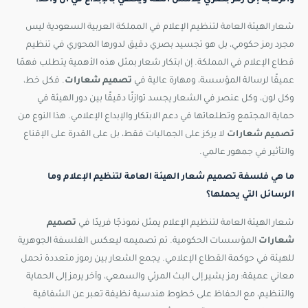
والرقابة إلى رمز بصري يلامس الثقة ويحتفي بالإبداع في آن واحد؟
شعار الهيئة العامة لتنظيم الإعلام في المملكة العربية السعودية ليس
مجرد رمز حكومي، بل هو تجسيد بصري دقيق لدورها المحوري في تنظيم
قطاع الإعلام في المملكة. إن ابتكار شعار بمثل هذه الأهمية يتطلب فهمًا
عميقًا لرسالة المؤسسة، ومهارة عالية في
تصميم شعارات
. فكل خط،
وكل لون، وكل عنصر في الشعار يجسد توازنًا دقيقًا بين دور الهيئة في
حماية المجتمع وتطلعاتها في دعم الابتكار والإبداع الإعلامي. هذا النوع من
تصميم شعارات
لا يركز على الجماليات فقط، بل على القدرة على الإقناع
والتأثير في جمهور عالمي.
ما هي فلسفة تصميم شعار الهيئة العامة لتنظيم الإعلام وما
الرسائل التي يحملها؟
شعار الهيئة العامة لتنظيم الإعلام يمثل نموذجًا فريدًا في
تصميم
شعارات
المؤسسات الحكومية. تم تصميمه ليعكس الفلسفة الجوهرية
للهيئة في حوكمة القطاع الإعلامي. يجمع الشعار بين رموز متعددة تحمل
معاني عميقة: رمز يشير إلى البث المرئي والسمعي، وآخر يرمز إلى الحماية
والتنظيم، مع الحفاظ على خطوط هندسية نظيفة تعبر عن الشفافية