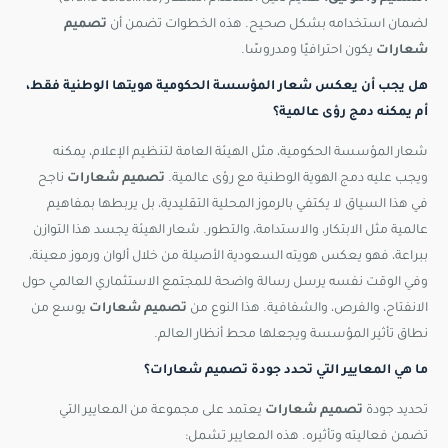
لضمان استخدامه بشكل صحيح. هذه الخطوات تضمن أن
تصميم
شعارات
يكون احترافيًا ومدروسًا.
هل يجب أن يعكس شعار المؤسسة الحكومية هويتها الوطنية فقط،
أم يمكنه دمج رؤى عالمية؟
شعار المؤسسة الحكومية، مثل الهيئة العامة لتنظيم الإعلام، يمكنه
ويجب عليه دمج الهوية الوطنية مع رؤى عالمية.
تصميم شعارات
ناجح
في هذا السياق لا يكتفي بالرموز المحلية التقليدية، بل يربطها بمفاهيم
عالمية مثل الابتكار، والاستدامة، والتطور. شعار الهيئة يجسد هذا التوازن
ببراعة، فهو يعكس هويته السعودية الأصيلة من خلال ألوان ورموز معينة،
وفي الوقت نفسه يرسل رسالة واضحة للمجتمع الاستثماري العالمي حول
الانفتاح، والفرص، والشفافية. هذا النوع من
تصميم شعارات
يوسع من
نطاق تأثير المؤسسة ويجعلها محط أنظار العالم.
ما هي المعايير التي تحدد جودة تصميم شعارات؟
تحديد جودة
تصميم شعارات
يعتمد على مجموعة من المعايير التي
تضمن فعاليته وتأثيره. هذه المعايير تشمل: