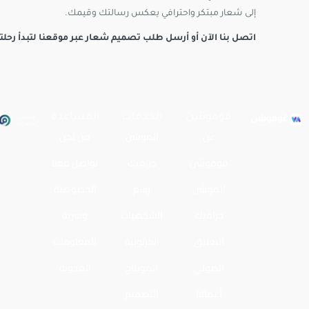
إلى شعار مبتكر واحترافي يعكس رسالتك وقيمك.
اتصل بنا الآن أو أرسل طلب تصميم شعار عبر موقعنا لتبدأ رحلت
فوموشن
الخدمات
المساعدة
عن
الموشن
من نحن
فوموشن
جرافيك
تواصل معنا
الموشن
رسم
الخصوصية
جرافيك
الشخصيات
وسرية
التعليق
الكرتونية
المعلومات
الصوتي
المونتاج
المدونة
أعمالنا
التصميم