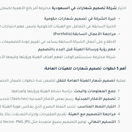
اختيار
شركة تصميم شعارات في السعودية
محترفة أمر بالغ الأهمية لضمان
خبرة الشركة في تصميم شعارات حكومية
الخبرة السابقة في التعامل مع الهيئات الحكومية تضمن فهم احتياجات
مراجعة الأعمال السابقة (Portfolio)
الاطلاع على أعمال الشركة السابقة يساعد في تقييم جودة التصميمات وم
فهم رؤية ورسالة الهيئة قبل البدء بالتصميم
شركة محترفة ستستثمر الوقت لفهم أهداف الهيئة ورؤيتها وقيمها الأ
أهم 5 خطوات تصميم شعارات للهيئات العامة:
عملية
تصميم شعار الهيئة العامة للنقل
تتضمن عدة خطوات لضمان الحصول
جمع المعلومات والبحث
: دراسة نشاط الهيئة ورؤيتها وأهدافها.
تصميم الأفكار المبدئية
: رسم بعض الأفكار المبدئية (Sketches) لتحديد الاتجاه الفني المناسب.
اختيار النمط المناسب
: تحديد النمط البصري الذي يعكس هوية الهيئة 
مراجعة التصميم مع الهيئة
: تقديم المقترحات وإجراء التعديلات بناءً ع
التسليم النهائي
: توفير التصميم بصيغ متعددة مثل Vector، PNG، JPG لتناسب جميع الاستخدامات.