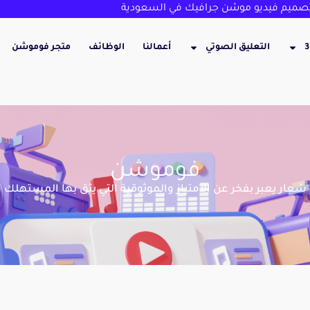
ميم فيديو موشن جرافيك في السعودية
التعليق الصوتي
أعمالنا
الوظائف
متجر فوموشن
فوموشن
شعار يعبر بفخر عن الأمتياز والموثوقية التي يثق بها المستهلك