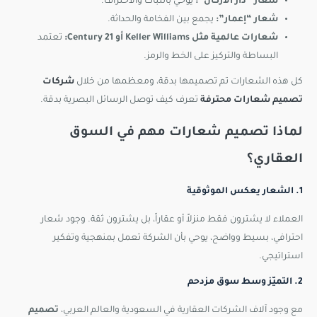
شعار “دار الأركان”:
يوحي بالثبات والاحتراف.
شعار “إعمار”:
يجمع بين الفخامة والحداثة.
شعارات عالمية مثل Keller Williams أو Century 21:
تعتمد
البساطة والتركيز على الخط والرمز.
كل هذه الشعارات تم تصميمها بدقة، ومعظمها من خلال
شركات
تصميم شعارات محترفة
تعرف كيف توصل الرسائل البصرية بدقة.
لماذا تصميم شعارات مهم في السوق
العقاري؟
1. الشعار يعكس الموثوقية
العملاء لا يشترون فقط منزلاً أو عقاراً، بل يشترون ثقة. وجود شعار
احترافي، بسيط وواضح، يوحي بأن الشركة تعمل بمنهجية وتفكير
استراتيجي.
2. التميّز وسط سوق مزدحم
مع وجود آلاف الشركات العقارية في السعودية والعالم العربي،
تصميم