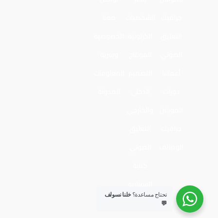
جرافيك
الشخصيات
معنا
التعليق
الكرتونية
الخصوصية
الصوتي
المونتاج
وسرية
أعمالنا
التصميم
المعلومات
دورات
الدخلي
المدونة
الموشن
والخارجي
جرافيك
التعليق
الوظائف
الصوتي
كتابة
السيناريو
تحتاج مساعدة؟
خلنا نسولف
💬