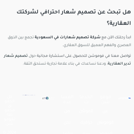
هل تبحث عن تصميم شعار احترافي لشركتك
العقارية؟
ابدأ رحلتك الآن مع
شركة تصميم شعارات في السعودية
تجمع بين الذوق
العصري والفهم العميق للسوق العقاري.
تواصل معنا في فوموشن للحصول على استشارة مجانية
حول
تصميم شعار
تدير العقارية
، ودعنا نساعدك في بناء علامة تجارية تستحق الثقة.
فومو
الخدما
المسا
كل
الحقو
شن
ت
عدة
ق
عن
الموشن
من
محفو
ظة
لـفومو
فوموشن
جرافيك
نحن
شن
الموشن
رسم
تواصل
2024 ©