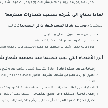
يمكن دمج رموز مختبرية أو عناصر تمثل التكنولوجيا في تصميم الشعار،
لماذا تحتاج إلى شركة تصميم شعارات محترفة؟
الاستعانة بـ
فوموشن
شركة تصميم شعارات في السعودية
توفر لك:
خبرة في فهم السوق المحلي والخليجي.
تصاميم مبتكرة تعبر عن نشاط شركتك بدقة.
جودة عالية تجعل شعارك متوافقًا مع جميع الاستخدامات الرقمية والم
أبرز الأخطاء التي يجب تجنبها عند تصميم شعار ش
إضافة عناصر معقدة كثيرة
– كثرة التفاصيل تجعل الشعار غير واضح ع
اختيار ألوان لا تعبر عن نشاط الشركة
– الألوان الخاطئة قد تعطي انطب
التنفيذ.
الاعتماد على قوالب جاهزة
– هذا يجعل شعارك مشابهًا لغيره، ويفقد 
إهمال قابلية الاستخدام في جميع المنصات
– الشعار يجب أن يكون فعا
اختيار خطوط صعبة القراءة
– أي شعار يجب أن يظهر اسم الشركة بشك