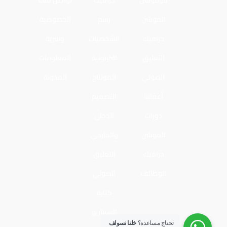
فوموشن
جرافيك
تواصل معنا
الموشن
رسم
الخصوصية
جرافيك
الشخصيات
وسرية
التعليق
الكرتونية
المعلومات
الصوتي
المونتاج
المدونة
أعمالنا
التصميم
دورات
الدخلي
الموشن
والخارجي
جرافيك
التعليق
الوظائف
الصوتي
كتابة
السيناريو
تحتاج مساعدة؟
خلنا نسولف