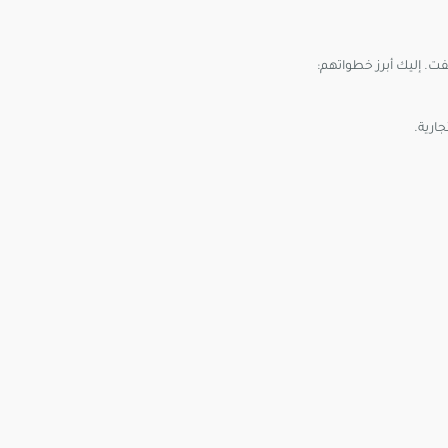
ت. إليك أبرز خطواتهم:
جارية.