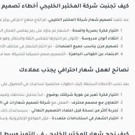
كيف تجنبت شركة المختبر الخليجي أخطاء تصميم 
عند تنفيذ
تصميم شعار شركة المختبر الخليجي
، تم اتباع منهج احترافي يرك
اختيار فكرة بصرية واضحة
– الشعار تم بناؤه على رمز يعكس المجال ال
انتقاء ألوان مدروسة
– الألوان تم اختيارها لتعكس الثقة والابتكار، وهو 
تصميم مرن يناسب جميع المنصات
– تم اختبار الشعار في مختلف الأح
الابتعاد عن القوالب الجاهزة
– التصميم صمم خصيصًا للشركة، مما من
نصائح لعمل شعار احترافي يجذب عملاءك
بعد تجنب الأخطاء السابقة، إليك خطوات مختصرة تساعدك في الحصول على 
اختيار فكرة تعبر عن هوية شركتك بوضوح
– ابدأ بتحليل نشاطك وقي
التعاون مع مصمم محترف
– العمل مع
شركة تصميم شعارات في ال
تجربة أكثر من نسخة قبل اعتماد التصميم النهائي
– سيساعدك ذلك في 
اختبار الشعار في استخدامات متعددة
– مثل المواقع الإلكترونية، وس
كيف نجح شعار المختبر الخليجي في التميز وسط 