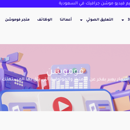
 فيديو موشن جرافيك في السعودية
التعليق الصوتي
أعمالنا
الوظائف
متجر فوموشن
فوموشن
شعار يعبر بفخر عن الأمتياز والموثوقية التي يثق بها المستهلك