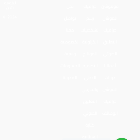
لـفومو
فوموشن
جرافيك
نحن
شن
الموشن
رسم
تواصل
2024 ©
جرافيك
الشخصيات
معنا
التعليق
الكرتونية
الخصوصية
الصوتي
المونتاج
وسرية
أعمالنا
التصميم
المعلومات
دورات
الدخلي
المدونة
الموشن
والخارجي
جرافيك
التعليق
الوظائف
الصوتي
كتابة
السيناريو