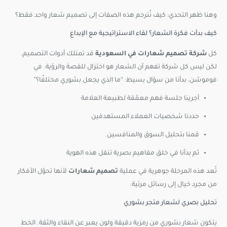
وهنا ظهر التحدي: كيف نُترجم هذه الصفات إلى تصميم شعار واحد فقط؟
كيف بدأت فكرة الشعار؟ لقاء الاستراتيجية مع الإبداع
كل
شركة تصميم شعارات في السعودية
قد تمتلك أدوات التصميم،
لكن ليس كل شركة تفهم أن الشعار هو اختزال للقصة والرؤية. في
فوموشن، بدأنا من سؤال بسيط: “ما الذي يجعل بشوري مختلفًا؟”
أجرينا جلسة فهم معمّقة لطبيعة العلامة
حددنا شخصيات العملاء المستهدفين
قمنا بتحليل السوق والمنافسين
ثم بدأنا في خلق مفاهيم بصرية تنقل هذه الهوية
تُعد هذه المرحلة جوهرية في عملية
تصميم شعارات
لأنها تحوّل الأفكار
من مجرد خيال إلى رسائل مرئية.
تحليل بصري لشعار متجر بشوري
يتكون شعار بشوري من رمزية دقيقة ولون يعبر عن النقاء والثقة. الخط