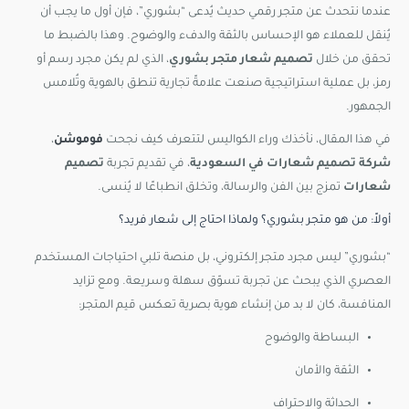
عندما نتحدث عن متجر رقمي حديث يُدعى “بشوري”، فإن أول ما يجب أن
يُنقل للعملاء هو الإحساس بالثقة والدفء والوضوح. وهذا بالضبط ما
تحقق من خلال
تصميم شعار متجر بشوري
، الذي لم يكن مجرد رسم أو
رمز، بل عملية استراتيجية صنعت علامةً تجارية تنطق بالهوية وتُلامس
الجمهور.
في هذا المقال، نأخذك وراء الكواليس لتتعرف كيف نجحت
فوموشن
،
شركة تصميم شعارات في السعودية
، في تقديم تجربة
تصميم
شعارات
تمزج بين الفن والرسالة، وتخلق انطباعًا لا يُنسى.
أولاً: من هو متجر بشوري؟ ولماذا احتاج إلى شعار فريد؟
“بشوري” ليس مجرد متجر إلكتروني، بل منصة تلبي احتياجات المستخدم
العصري الذي يبحث عن تجربة تسوّق سهلة وسريعة. ومع تزايد
المنافسة، كان لا بد من إنشاء هوية بصرية تعكس قيم المتجر:
البساطة والوضوح
الثقة والأمان
الحداثة والاحتراف