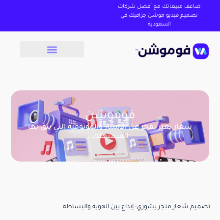
ضاعف مبيعاتك مع أفضل شركات
تصميم فيديو موشن جرافيك في
السعودية
فوموشن
شعار يعبر بفخر عن الأمتياز والموثوقية التي يثق بها
المستهلك
تصميم شعار متجر بشوري: إبداع بين الهوية والبساطة