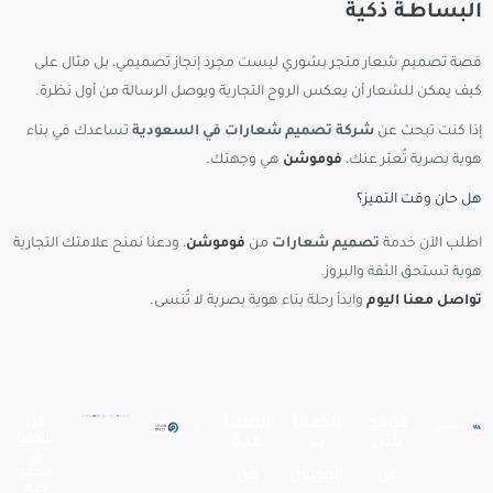
البساطـة ذكية
قصة تصميم شعار متجر بشوري ليست مجرد إنجاز تصميمي، بل مثال على
كيف يمكن للشعار أن يعكس الروح التجارية ويوصل الرسالة من أول نظرة.
إذا كنت تبحث عن
شركة تصميم شعارات في السعودية
تساعدك في بناء
هوية بصرية تُعبّر عنك،
فوموشن
هي وجهتك.
هل حان وقت التميز؟
اطلب الآن خدمة
تصميم شعارات
من
فوموشن
، ودعنا نمنح علامتك التجارية
هوية تستحق الثقة والبروز.
تواصل معنا اليوم
وابدأ رحلة بناء هوية بصرية لا تُنسى.
فومو
الخدما
المسا
كل
الحقو
شن
ت
عدة
ق
عن
الموشن
من
محفو
ظة