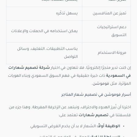
تعزيز الثقة
يطمئن العملاء الجدد
تميز عن المنافسين
يسهل تذكّره
دعم استراتيجيات
يمكن استخدامه في الحملات والإعلانات
التسويق
يناسب التطبيقات، التغليف، وسائل
مرونة الاستخدام
التواصل
إن كنت تدير متجرًا إلكترونيًا، فلا تتهاون في اختيار
شركة تصميم شعارات
في السعودية
ذات خبرة حقيقية في فهم السوق السعودي وبناء الهويات
المؤثرة، مثل
فوموشن
.
أسرار فوموشن في تصميم شعار المتاجر
اخترنا أن نُبرز الهدوء والاحتراف، ونبتعد عن الزخرفة المفرطة. وهذا جزء من
فلسفتنا في
تصميم شعارات
تعتمد على:
الوظيفة أولاً:
الشعار لا بد أن يخدم الغرض التسويقي