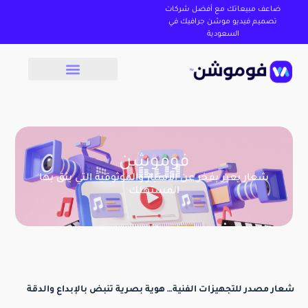
ضاعف مبيعاتك مع أفضل شركات
تصميم فيديو موشن جرافيك في
السعودية
فوموشن
شعار يعبر بفخر عن الأمتياز والموثوقية التي يثق بها
المستهلك
شعار مصدر للتجهيزات الفنية… هوية بصرية تنبض بالإبداع والدقة