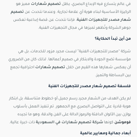
في عالم يتسارع فيه الإبداع البصري، يظل
تصميم شعارات
مميز هو
الركيزة الأساسية لبناء هوية أي علامة تجارية. وعندما نتحدث عن
تصميم
شعار مصدر للتجهيزات الفنية
، فإننا نتحدث عن قصة إبداعية تعكس
جوهر الشركة وتُظهر تميزها في مجال التجهيزات الفنية.
من أين تبدأ الحكاية؟
شركة “مصدر للتجهيزات الفنية” ليست مجرد مزود للخدمات، بل هي
مؤسسة تضع الجودة والابتكار في صميم أعمالها. لذلك كان من الضروري
أن يعكس شعارها هذه القيم من خلال
تصميم شعارات
احترافية تجمع
بين البساطة والتميز.
فلسفة تصميم شعار مصدر للتجهيزات الفنية
لم يكن الهدف من الشعار مجرد رسم جميل أو خطوط متناسقة، بل ابتكار
هوية قادرة على التواصل البصري مع الجمهور. تم تنفيذ العمل بأسلوب
يوازن بين الألوان الدافئة والرموز الدالة على الفن والدقة، وهو ما تجيده
فوموشن
كونها
شركة تصميم شعارات في السعودية
ذات خبرة عالية.
أبعاد جمالية ومعايير عالمية