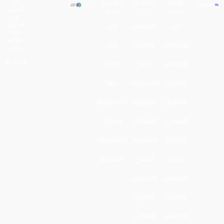
فومو
الخدما
المسا
كل
الحقو
شن
ت
عدة
ق
عن
الموشن
من
محفو
ظة
لـفومو
فوموشن
جرافيك
نحن
شن
الموشن
رسم
تواصل
2024 ©
جرافيك
الشخصيات
معنا
التعليق
الكرتونية
الخصوصية
الصوتي
المونتاج
وسرية
أعمالنا
التصميم
المعلومات
دورات
الدخلي
المدونة
الموشن
والخارجي
جرافيك
التعليق
الوظائف
الصوتي