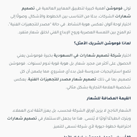
تولي
فوموشن
أهمية كبيرة لتطبيق المعايير العالمية في
تصميم
شعارات
الشركات، بدءًا من التناسب بين الخطوط والأشكال، وصولًا إلى
اختيار لوحة ألوان تعكس هوية النشاط. في حالة “مصدر للتجهيزات الفنية”،
تم المزج بين اللمسة العصرية وروح الإبداع الفني لخلق شعار متفرد.
لماذا فوموشن الشريك الأمثل؟
اختيار
شركة تصميم شعارات في السعودية
بخبرة فوموشن يعني
الحصول على أكثر من مجرد شعار، بل هوية قوية تدوم لسنوات. فوموشن
تضع استراتيجيات مدروسة قبل بدء أي مشروع، مما يضمن أن كل
تصميم، بما في ذلك
تصميم شعار مصدر للتجهيزات الفنية
، يعكس
شخصية العلامة التجارية بشكل مثالي.
القيمة المضافة للشعار
الشعار الناجح لا يزين أوراق الشركة فحسب، بل يعزز الثقة لدى العملاء،
ويترك انطباعًا أوليًا لا يُنسى. هذا ما يجعل الاستثمار في
تصميم شعارات
احترافية خطوة حيوية لأي شركة تسعى للتميز.