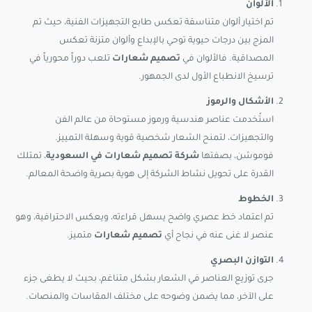
الألوان
تم اختيار ألوان متناسقة تعكس طابع التجهيزات الفنية، حيث تم
المزج بين درجات حيوية توحي بالإبداع وألوان متزنة تعكس
المصداقية. فالألوان في
تصميم شعارات
تلعب دوراً محورياً في
ترسيخ الانطباع الأول لدى الجمهور.
الأشكال والرموز
استُخدمت عناصر هندسية ورموز مستوحاة من عالم الفن
والتجهيزات، لتمنح الشعار شخصية قوية وسهلة التمييز.
فوموشن، بصفتها
شركة تصميم شعارات في السعودية
، تمتلك
القدرة على تحويل نشاط الشركة إلى هوية بصرية واضحة المعالم.
الخطوط
تم اعتماد خط عصري واضح يسهل قراءته، ويعكس الاحترافية، وهو
عنصر لا غنى عنه في نجاح أي
تصميم شعارات
متميز.
التوازن البصري
جرى توزيع العناصر في الشعار بشكل متناغم، بحيث لا يطغى جزء
على الآخر، مما يضمن وضوحه على مختلف المقاسات والمنصات.