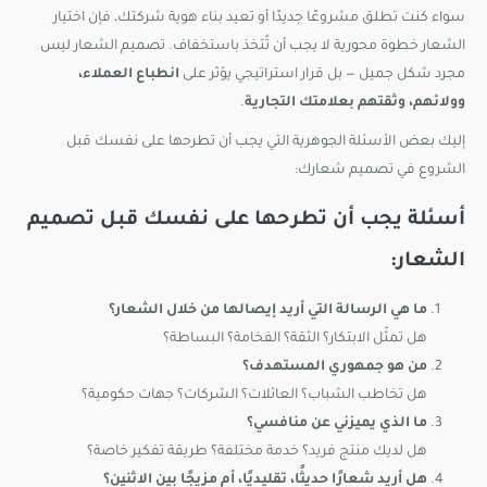
سواء كنت تطلق مشروعًا جديدًا أو تعيد بناء هوية شركتك، فإن اختيار
الشعار خطوة محورية لا يجب أن تُتخذ باستخفاف. تصميم الشعار ليس
مجرد شكل جميل — بل قرار استراتيجي يؤثر على
انطباع العملاء،
وولائهم، وثقتهم بعلامتك التجارية
.
إليك بعض الأسئلة الجوهرية التي يجب أن تطرحها على نفسك قبل
الشروع في تصميم شعارك:
أسئلة يجب أن تطرحها على نفسك قبل تصميم
الشعار:
ما هي الرسالة التي أريد إيصالها من خلال الشعار؟
هل تمثّل الابتكار؟ الثقة؟ الفخامة؟ البساطة؟
من هو جمهوري المستهدف؟
هل تخاطب الشباب؟ العائلات؟ الشركات؟ جهات حكومية؟
ما الذي يميزني عن منافسي؟
هل لديك منتج فريد؟ خدمة مختلفة؟ طريقة تفكير خاصة؟
هل أريد شعارًا حديثًا، تقليديًا، أم مزيجًا بين الاثنين؟