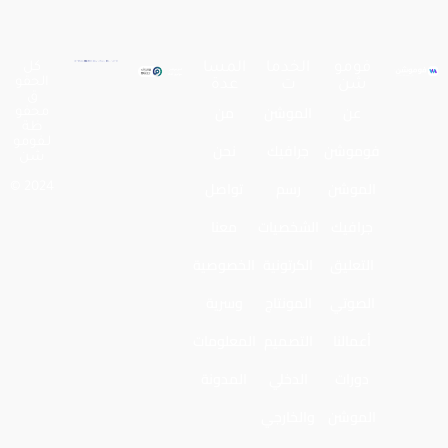
فومو
الخدما
المسا
كل
الحقو
شن
ت
عدة
ق
عن
الموشن
من
محفو
ظة
لـفومو
فوموشن
جرافيك
نحن
شن
الموشن
رسم
تواصل
2024 ©
جرافيك
الشخصيات
معنا
التعليق
الكرتونية
الخصوصية
الصوتي
المونتاج
وسرية
أعمالنا
التصميم
المعلومات
دورات
الدخلي
المدونة
الموشن
والخارجي