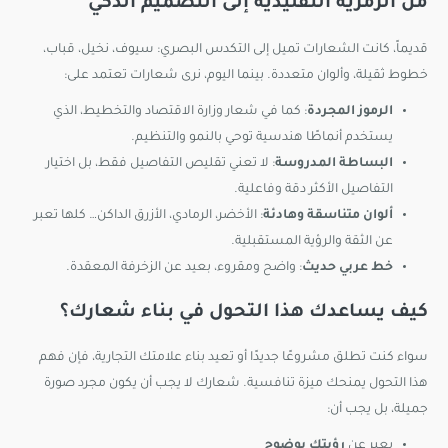
من الرمزية التقليدية إلى التصميم الذكي
قديماً، كانت الشعارات تميل إلى التكدس البصري: سيوف، نخيل، قباب،
خطوط ثقيلة، وألوان متعددة. بينما اليوم، نرى شعارات تعتمد على:
الرموز المجردة
: كما في شعار وزارة الاقتصاد والتخطيط، الذي
يستخدم أنماطًا هندسية توحي بالنمو والتنظيم.
البساطة المدروسة
: لا تعني تقليص التفاصيل فقط، بل اختيار
التفاصيل الأكثر دقة وفاعلية.
ألوان متناسقة وهادئة
: الأخضر، الرمادي، الأزرق الداكن… كلها تعبر
عن الثقة والرؤية المستقبلية.
خط عربي حديث
: واضح ومقروء، بعيد عن الزخرفة المعقدة.
كيف يساعدك هذا التحول في بناء شعارك؟
سواء كنت تطلق مشروعًا جديدًا أو تعيد بناء علامتك التجارية، فإن فهم
هذا التحول يمنحك ميزة تنافسية. شعارك لا يجب أن يكون مجرد صورة
جميلة، بل يجب أن:
يعبر عن
رؤيتك بوضوح