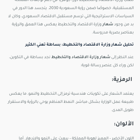
تلعب وزارة الاقتصاد والتخطيط دورًا جوهريًا في دعم توجهات المملكة
المستقبلية، خصوصًا ضمن رؤية السعودية 2030. يتجسد هذا الدور في
السياسات الاستراتيجية التي ترسم مستقبل الاقتصاد السعودي، وكان لا
بد من وجود
شعار
وزارة الاقتصاد والتخطيط
يعكس هذا العمق والرؤية
بعناصر بصرية مدروسة.
تحليل شعار وزارة الاقتصاد والتخطيط: بساطة تعني الكثير
عند النظر إلى
شعار وزارة الاقتصاد والتخطيط
نجد بساطة في التكوين،
لكن وراء كل عنصر رسالة قوية:
الرمزية:
يعتمد الشعار على تكوينات هندسية ترمز إلى التخطيط والنمو، ما يعكس
طبيعة عمل الوزارة بشكل مباشر. النمط المنظم يوحي بالرؤية والاستقرار
طويل المدى.
الألوان:
اللون الأخضر – المميز لهوية المملكة – يبعث على النمو والازدهار. أما