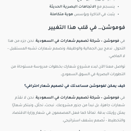
ينسجم مع
الاتجاهات البصرية الحديثة
يثبت في الذاكرة ويؤسس
هوية متكاملة
فوموشن… في قلب هذا التغيير
في
فوموشن – شركة تصميم شعارات في السعودية
، نحن جزء من هذا
التحول. ندمج بين الجمالية والوظيفة، ونصمم شعارات تشبه المستقبل –
لا الماضي.
تواصل معنا الآن لبدء مشروع شعارك بخطوات مدروسة مستوحاة من
التطورات البصرية في السوق السعودي.
كيف يمكن لفوموشن مساعدتك في تصميم شعار احترافي؟
في
فوموشن – شركة تصميم شعارات في السعودية
، نحن لا نقدّم
شعارات جاهزة، بل نبدأ من جذور مشروعك. نبحث، نحلّل، ونبتكر شعارًا
يمثل رؤيتك بدقة. تمامًا كما فعل المصممون في شعار وزارة الاقتصاد
والتخطيط – نُصمم بشغف استراتيجي.