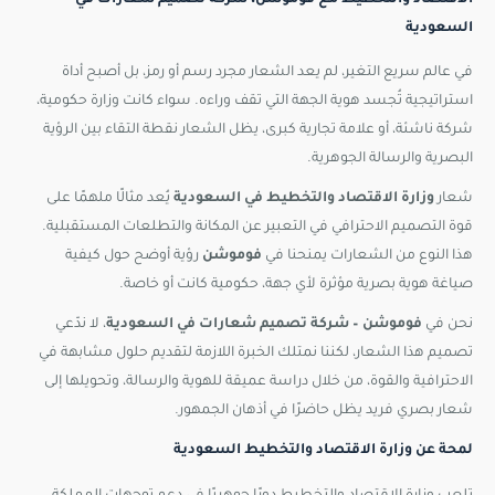
الاقتصاد والتخطيط مع فوموشن، شركة تصميم شعارات في
السعودية
في عالم سريع التغير، لم يعد الشعار مجرد رسم أو رمز، بل أصبح أداة
استراتيجية تُجسد هوية الجهة التي تقف وراءه. سواء كانت وزارة حكومية،
شركة ناشئة، أو علامة تجارية كبرى، يظل الشعار نقطة التقاء بين الرؤية
البصرية والرسالة الجوهرية.
شعار
وزارة الاقتصاد والتخطيط في السعودية
يُعد مثالًا ملهمًا على
قوة التصميم الاحترافي في التعبير عن المكانة والتطلعات المستقبلية.
هذا النوع من الشعارات يمنحنا في
فوموشن
رؤية أوضح حول كيفية
صياغة هوية بصرية مؤثرة لأي جهة، حكومية كانت أو خاصة.
نحن في
فوموشن – شركة تصميم شعارات في السعودية
، لا ندّعي
تصميم هذا الشعار، لكننا نمتلك الخبرة اللازمة لتقديم حلول مشابهة في
الاحترافية والقوة، من خلال دراسة عميقة للهوية والرسالة، وتحويلها إلى
شعار بصري فريد يظل حاضرًا في أذهان الجمهور.
لمحة عن وزارة الاقتصاد والتخطيط السعودية