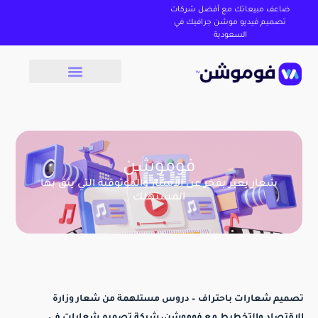
ضاعف مبيعاتك مع أفضل شركات
تصميم فيديو موشن جرافيك في
السعودية
فوموشن
شعار يعبر بفخر عن الأمتياز والموثوقية التي يثق بها
المستهلك
تصميم شعارات باحتراف – دروس مستلهمة من شعار وزارة