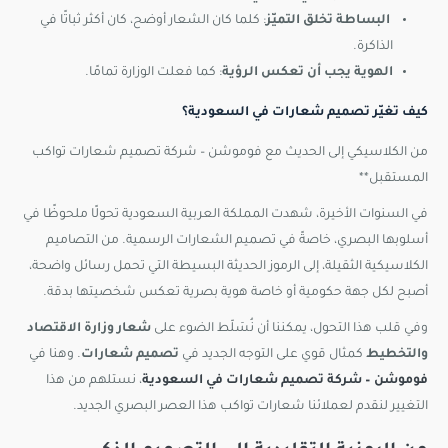
البساطة تخلق التميّز
: كلما كان الشعار أوضح، كان أكثر ثباتًا في
الذاكرة.
الهوية يجب أن تعكس الرؤية
: كما فعلت الوزارة تمامًا.
كيف تغيّر تصميم شعارات في السعودية؟
من الكلاسيكي إلى الحديث مع فوموشن – شركة تصميم شعارات تواكب
المستقبل**
في السنوات الأخيرة، شهدت المملكة العربية السعودية تحولًا ملحوظًا في
أسلوبها البصري، خاصةً في تصميم الشعارات الرسمية. من التصاميم
الكلاسيكية الثقيلة، إلى الرموز الحديثة البسيطة التي تحمل رسائل واضحة،
أصبح لكل جهة حكومية أو خاصة هوية بصرية تعكس شخصيتها بدقة.
وفي قلب هذا التحول، يمكننا أن نُسَلّط الضوء على
شعار وزارة الاقتصاد
والتخطيط
كمثال قوي على التوجه الجديد في
تصميم شعارات
. وهنا في
فوموشن – شركة تصميم شعارات في السعودية
، نستلهم من هذا
التغيير لنقدم لعملائنا شعارات تواكب هذا العصر البصري الجديد.