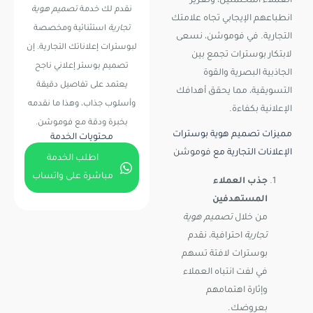
العملاء المحتملين، وتعزيز
نقدم لك خدمة
تصميم هوية
انطباعهم الإيجابي تجاه علامتك
تجارية
استثنائية ومخصصة
التجارية. في فوموشن، نسعى
لبوسترات إعلاناتك التجارية. إن
لابتكار بوسترات تجمع بين
تصميم بوستر إعلاني ناجح
الجاذبية البصرية والقوة
يعتمد على تفاصيل دقيقة
التسويقية، مما يحقق أهدافك
وأسلوب جذاب، وهذا ما نقدمه
الإعلانية بكفاءة.
بخبرة ودقة مع فوموشن.
مميزات تصميم هوية بوسترات
محتويات الخدمة
الإعلانات التجارية مع
فوموشن
اطلب الخدمة
مباشرة على واتساب
جذب العملاء
المستهدفين
من خلال
تصميم هوية
تجارية
احترافية، نقدم
بوسترات لافتة تسهم
في لفت انتباه العملاء
وإثارة اهتمامهم
بعروضك.