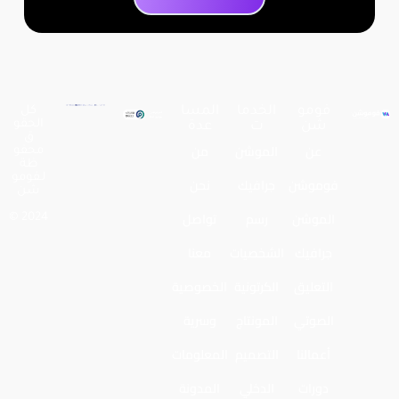
فومو
الخدما
المسا
كل
الحقو
شن
ت
عدة
ق
عن
الموشن
من
محفو
ظة
لـفومو
فوموشن
جرافيك
نحن
شن
الموشن
رسم
تواصل
2024 ©
جرافيك
الشخصيات
معنا
التعليق
الكرتونية
الخصوصية
الصوتي
المونتاج
وسرية
أعمالنا
التصميم
المعلومات
دورات
الدخلي
المدونة