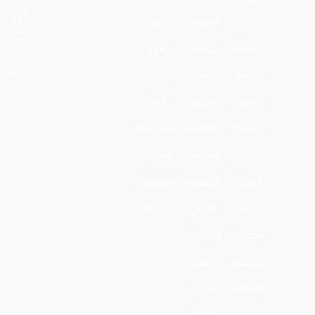
شن
ت
عدة
ق
عن
الموشن
من
محفو
ظة
لـفومو
فوموشن
جرافيك
نحن
شن
الموشن
رسم
تواصل
2024 ©
جرافيك
الشخصيات
معنا
التعليق
الكرتونية
الخصوصية
الصوتي
المونتاج
وسرية
أعمالنا
التصميم
المعلومات
دورات
الدخلي
المدونة
الموشن
والخارجي
جرافيك
التعليق
الوظائف
الصوتي