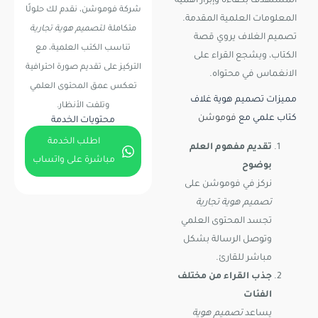
المستهدف بكفاءة وإبراز أهمية
شركة فوموشن
، نقدم لك حلولًا
المعلومات العلمية المقدمة.
متكاملة لـ
تصميم هوية تجارية
تصميم الغلاف يروي قصة
تناسب الكتب العلمية، مع
الكتاب، ويشجع القراء على
التركيز على تقديم صورة احترافية
الانغماس في محتواه.
تعكس عمق المحتوى العلمي
مميزات تصميم هوية غلاف
وتلفت الأنظار.
كتاب علمي مع
فوموشن
محتويات الخدمة
اطلب الخدمة
تقديم مفهوم العلم
مباشرة على واتساب
بوضوح
نركز في فوموشن على
تصميم هوية تجارية
تجسد المحتوى العلمي
وتوصل الرسالة بشكل
مباشر للقارئ.
جذب القراء من مختلف
الفئات
يساعد
تصميم هوية