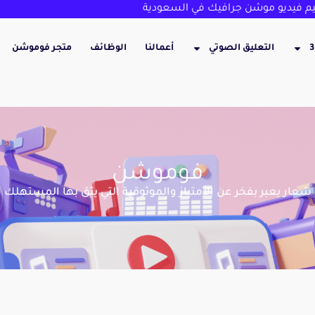
 فيديو موشن جرافيك في السعودية
التعليق الصوتي
أعمالنا
الوظائف
متجر فوموشن
فوموشن
شعار يعبر بفخر عن الأمتياز والموثوقية التي يثق بها المستهلك