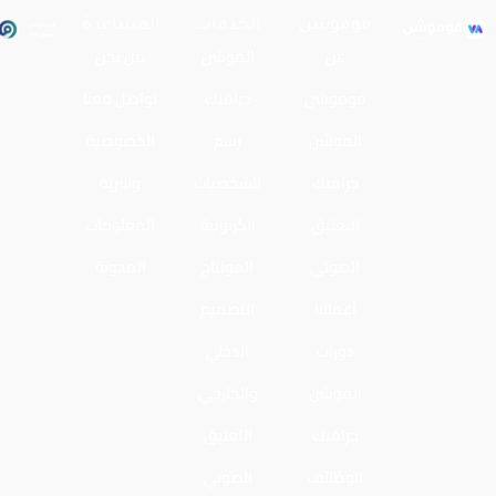
فوموشن
الخدمات
المساعدة
عن
الموشن
من نحن
فوموشن
جرافيك
تواصل معنا
الموشن
رسم
الخصوصية
جرافيك
الشخصيات
وسرية
التعليق
الكرتونية
المعلومات
الصوتي
المونتاج
المدونة
أعمالنا
التصميم
دورات
الدخلي
الموشن
والخارجي
جرافيك
التعليق
الوظائف
الصوتي