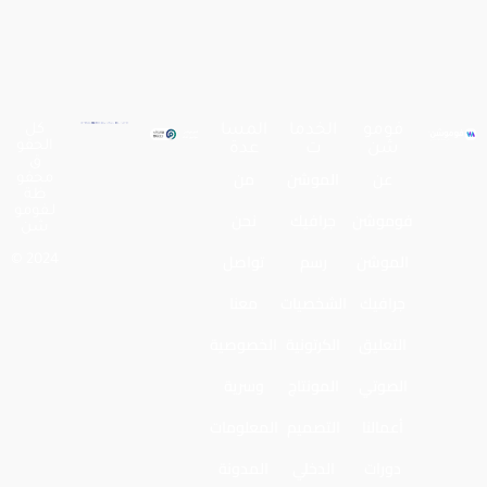
فومو
الخدما
المسا
كل
الحقو
شن
ت
عدة
ق
عن
الموشن
من
محفو
ظة
لـفومو
فوموشن
جرافيك
نحن
شن
الموشن
رسم
تواصل
2024 ©
جرافيك
الشخصيات
معنا
التعليق
الكرتونية
الخصوصية
الصوتي
المونتاج
وسرية
أعمالنا
التصميم
المعلومات
دورات
الدخلي
المدونة