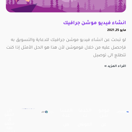
انشاء فيديو موشن جرافيك
مايو 25, 2021
لو تبحث عن انشاء فيديو موشن جرافيك للدعاية والتسويق به
فإحصل عليه من خلال فوموشن لأن هذا هو الحل الأمثل إذا كنت
تتطلع الى توصيل
اقراء المزيد »
فومو
الخدما
المسا
كل
الحقو
شن
ت
عدة
ق
عن
الموشن
من
محفو
ظة