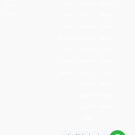
لـفومو
فوموشن
جرافيك
نحن
شن
الموشن
رسم
تواصل
2024 ©
جرافيك
الشخصيات
معنا
التعليق
الكرتونية
الخصوصية
الصوتي
المونتاج
وسرية
أعمالنا
التصميم
المعلومات
دورات
الدخلي
المدونة
الموشن
والخارجي
جرافيك
التعليق
الوظائف
الصوتي
كتابة
السيناريو