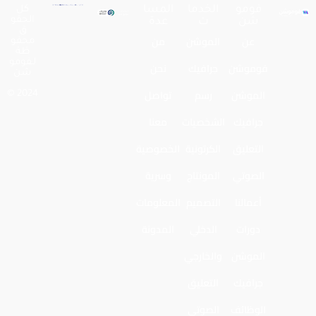
فومو
الخدما
المسا
كل
الحقو
شن
ت
عدة
ق
عن
الموشن
من
محفو
ظة
لـفومو
فوموشن
جرافيك
نحن
شن
الموشن
رسم
تواصل
2024 ©
جرافيك
الشخصيات
معنا
التعليق
الكرتونية
الخصوصية
الصوتي
المونتاج
وسرية
أعمالنا
التصميم
المعلومات
دورات
الدخلي
المدونة
الموشن
والخارجي
جرافيك
التعليق
الوظائف
الصوتي